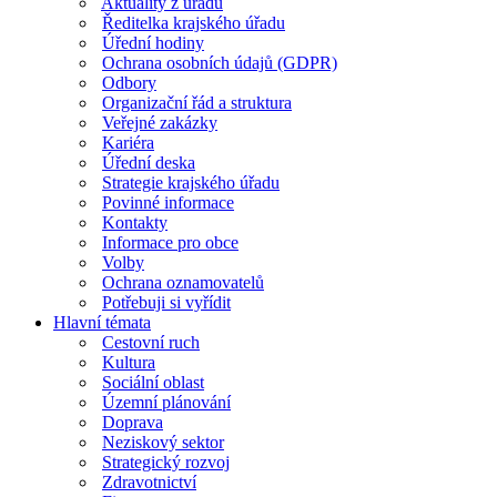
Aktuality z úřadu
Ředitelka krajského úřadu
Úřední hodiny
Ochrana osobních údajů (GDPR)
Odbory
Organizační řád a struktura
Veřejné zakázky
Kariéra
Úřední deska
Strategie krajského úřadu
Povinné informace
Kontakty
Informace pro obce
Volby
Ochrana oznamovatelů
Potřebuji si vyřídit
Hlavní témata
Cestovní ruch
Kultura
Sociální oblast
Územní plánování
Doprava
Neziskový sektor
Strategický rozvoj
Zdravotnictví