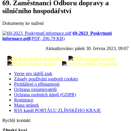
69. Zaměstnanci Odboru dopravy a
silničního hospodářství
Dokumenty ke stažení
69-2023_Poskytnutí
informace.pdf
(PDF, 206.79 KB)
Aktualizováno:
pátek 30. června 2023, 09:07
Verze pro slabší zrak
Zásady používání souborů cookies
Prohlášení o přístupnosti
Ochrana oznamovatelů
Ochrana osobních údajů (GDPR)
Registrace
Mapa stránek
RSS kanál PORTÁLU ZLÍNSKÉHO KRAJE
Rychlý kontakt
Zlínský kraj