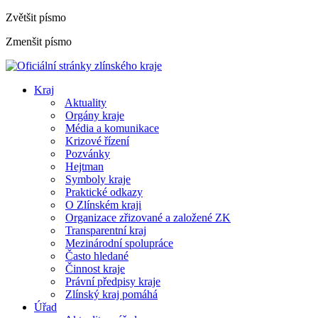
Zvětšit písmo
Zmenšit písmo
Kraj
Aktuality
Orgány kraje
Média a komunikace
Krizové řízení
Pozvánky
Hejtman
Symboly kraje
Praktické odkazy
O Zlínském kraji
Organizace zřizované a založené ZK
Transparentní kraj
Mezinárodní spolupráce
Často hledané
Činnost kraje
Právní předpisy kraje
Zlínský kraj pomáhá
Úřad