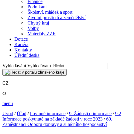
Finance
Podnikání
Školství, mládež a sport
Životní prostředí a zemědělství
Chytrý kraj
Volby
Materiály ZZK
Dotace
Kariéra
Kontakty
Úřední deska
Vyhledávání
Vyhledávání
CZ
cs
menu
Úvod
/
Úřad
/
Povinné informace
/
9. Žádosti o informace
/
9.2
Informace poskytnuté na základě žádostí v roce 2023
/
69.
Zaměstnanci Odboru dopravy a silničního hospodářství