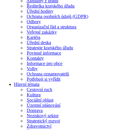
Aktuality z úřadu
Ředitelka krajského úřadu
Úřední hodiny
Ochrana osobních údajů (GDPR)
Odbory
Organizační řád a struktura
Veřejné zakázky
Kariéra
Úřední deska
Strategie krajského úřadu
Povinné informace
Kontakty
Informace pro obce
Volby
Ochrana oznamovatelů
Potřebuji si vyřídit
Hlavní témata
Cestovní ruch
Kultura
Sociální oblast
Územní plánování
Doprava
Neziskový sektor
Strategický rozvoj
Zdravotnictví