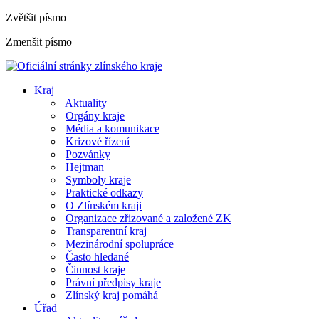
Zvětšit písmo
Zmenšit písmo
Kraj
Aktuality
Orgány kraje
Média a komunikace
Krizové řízení
Pozvánky
Hejtman
Symboly kraje
Praktické odkazy
O Zlínském kraji
Organizace zřizované a založené ZK
Transparentní kraj
Mezinárodní spolupráce
Často hledané
Činnost kraje
Právní předpisy kraje
Zlínský kraj pomáhá
Úřad