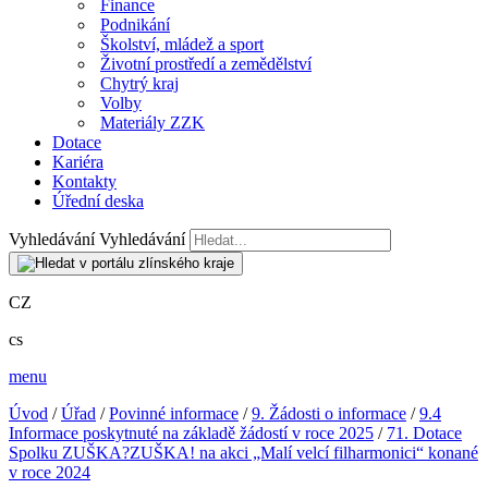
Finance
Podnikání
Školství, mládež a sport
Životní prostředí a zemědělství
Chytrý kraj
Volby
Materiály ZZK
Dotace
Kariéra
Kontakty
Úřední deska
Vyhledávání
Vyhledávání
CZ
cs
menu
Úvod
/
Úřad
/
Povinné informace
/
9. Žádosti o informace
/
9.4
Informace poskytnuté na základě žádostí v roce 2025
/
71. Dotace
Spolku ZUŠKA?ZUŠKA! na akci „Malí velcí filharmonici“ konané
v roce 2024