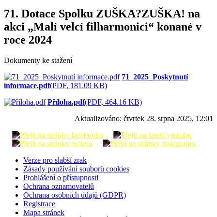
71. Dotace Spolku ZUŠKA?ZUŠKA! na
akci „Malí velcí filharmonici“ konané v
roce 2024
Dokumenty ke stažení
71_2025_Poskytnutí
informace.pdf
(PDF, 181.09 KB)
Příloha.pdf
(PDF, 464.16 KB)
Aktualizováno:
čtvrtek 28. srpna 2025, 12:01
Verze pro slabší zrak
Zásady používání souborů cookies
Prohlášení o přístupnosti
Ochrana oznamovatelů
Ochrana osobních údajů (GDPR)
Registrace
Mapa stránek