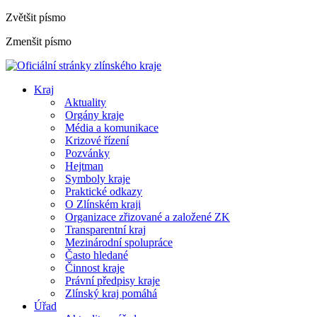
Zvětšit písmo
Zmenšit písmo
Kraj
Aktuality
Orgány kraje
Média a komunikace
Krizové řízení
Pozvánky
Hejtman
Symboly kraje
Praktické odkazy
O Zlínském kraji
Organizace zřizované a založené ZK
Transparentní kraj
Mezinárodní spolupráce
Často hledané
Činnost kraje
Právní předpisy kraje
Zlínský kraj pomáhá
Úřad