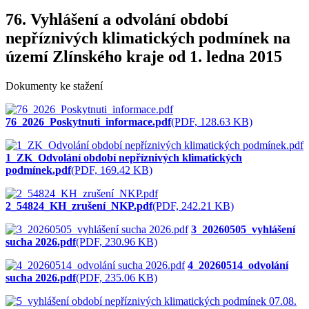
76. Vyhlášení a odvolání období
nepříznivých klimatických podmínek na
území Zlínského kraje od 1. ledna 2015
Dokumenty ke stažení
76_2026_Poskytnuti_informace.pdf
(PDF, 128.63 KB)
1_ZK_Odvolání období nepříznivých klimatických
podmínek.pdf
(PDF, 169.42 KB)
2_54824_KH_zrušení_NKP.pdf
(PDF, 242.21 KB)
3_20260505_vyhlášení
sucha 2026.pdf
(PDF, 230.96 KB)
4_20260514_odvolání
sucha 2026.pdf
(PDF, 235.06 KB)