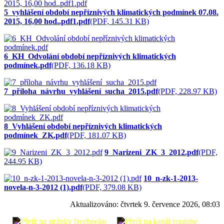
5_vyhlášení období nepříznivých klimatických podmínek 07.08.
2015, 16,00 hod..pdf1.pdf
(PDF, 145.31 KB)
6_KH_Odvolání období nepříznivých klimatických
podmínek.pdf
(PDF, 136.18 KB)
7_příloha_návrhu_vyhlášení_sucha_2015.pdf
(PDF, 228.97 KB)
8_Vyhlášení období nepříznivých klimatických
podmínek_ZK.pdf
(PDF, 181.07 KB)
9_Narizeni_ZK_3_2012.pdf
(PDF,
244.95 KB)
10_n-zk-1-2013-
novela-n-3-2012 (1).pdf
(PDF, 379.08 KB)
Aktualizováno:
čtvrtek 9. července 2026, 08:03