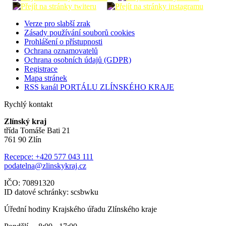
Verze pro slabší zrak
Zásady používání souborů cookies
Prohlášení o přístupnosti
Ochrana oznamovatelů
Ochrana osobních údajů (GDPR)
Registrace
Mapa stránek
RSS kanál PORTÁLU ZLÍNSKÉHO KRAJE
Rychlý kontakt
Zlínský kraj
třída Tomáše Bati 21
761 90 Zlín
Recepce: +420 577 043 111
podatelna@zlinskykraj.cz
IČO: 70891320
ID datové schránky: scsbwku
Úřední hodiny Krajského úřadu Zlínského kraje