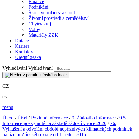
Finance
Podnikání
Školství, mládež a sport
Životní prostředí a zemědělství
Chytrý kraj
Volby
Materiály ZZK
Dotace
Kariéra
Kontakty
Úřední deska
Vyhledávání
Vyhledávání
CZ
cs
menu
Úvod
/
Úřad
/
Povinné informace
/
9. Žádosti o informace
/
9.5
Informace poskytnuté na základě žádostí v roce 2026
/
76.
Vyhlášení a odvolání období nepříznivých klimatických podmínek
na území Zlínského kraje od 1. ledna 2015