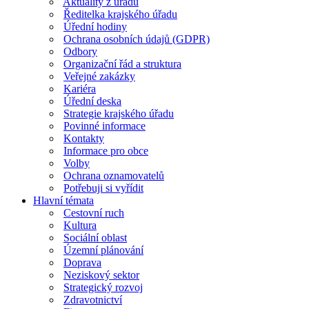
Aktuality z úřadu
Ředitelka krajského úřadu
Úřední hodiny
Ochrana osobních údajů (GDPR)
Odbory
Organizační řád a struktura
Veřejné zakázky
Kariéra
Úřední deska
Strategie krajského úřadu
Povinné informace
Kontakty
Informace pro obce
Volby
Ochrana oznamovatelů
Potřebuji si vyřídit
Hlavní témata
Cestovní ruch
Kultura
Sociální oblast
Územní plánování
Doprava
Neziskový sektor
Strategický rozvoj
Zdravotnictví