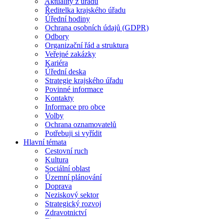
Aktuality z úřadu
Ředitelka krajského úřadu
Úřední hodiny
Ochrana osobních údajů (GDPR)
Odbory
Organizační řád a struktura
Veřejné zakázky
Kariéra
Úřední deska
Strategie krajského úřadu
Povinné informace
Kontakty
Informace pro obce
Volby
Ochrana oznamovatelů
Potřebuji si vyřídit
Hlavní témata
Cestovní ruch
Kultura
Sociální oblast
Územní plánování
Doprava
Neziskový sektor
Strategický rozvoj
Zdravotnictví