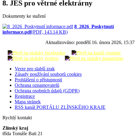
8. JES pro větrné elektrárny
Dokumenty ke stažení
8_2026_Poskytnutí
informace.pdf
(PDF, 143.14 KB)
Aktualizováno:
pondělí 16. února 2026, 15:37
Verze pro slabší zrak
Zásady používání souborů cookies
Prohlášení o přístupnosti
Ochrana oznamovatelů
Ochrana osobních údajů (GDPR)
Registrace
Mapa stránek
RSS kanál PORTÁLU ZLÍNSKÉHO KRAJE
Rychlý kontakt
Zlínský kraj
třída Tomáše Bati 21