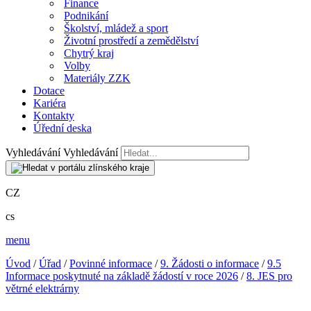
Finance
Podnikání
Školství, mládež a sport
Životní prostředí a zemědělství
Chytrý kraj
Volby
Materiály ZZK
Dotace
Kariéra
Kontakty
Úřední deska
Vyhledávání
Vyhledávání
CZ
cs
menu
Úvod
/
Úřad
/
Povinné informace
/
9. Žádosti o informace
/
9.5
Informace poskytnuté na základě žádostí v roce 2026
/
8. JES pro
větrné elektrárny