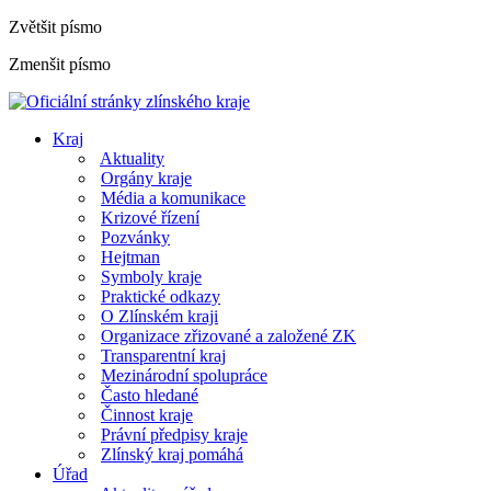
Zvětšit písmo
Zmenšit písmo
Kraj
Aktuality
Orgány kraje
Média a komunikace
Krizové řízení
Pozvánky
Hejtman
Symboly kraje
Praktické odkazy
O Zlínském kraji
Organizace zřizované a založené ZK
Transparentní kraj
Mezinárodní spolupráce
Často hledané
Činnost kraje
Právní předpisy kraje
Zlínský kraj pomáhá
Úřad