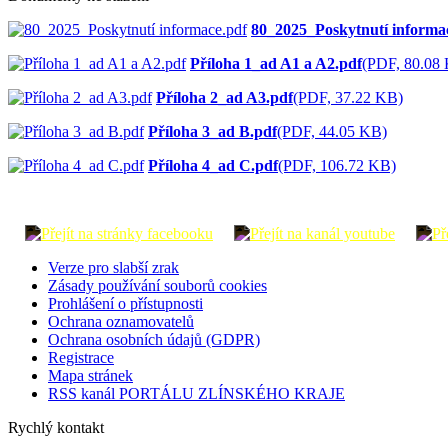
80_2025_Poskytnutí informa
Příloha 1_ad A1 a A2.pdf
(PDF, 80.08
Příloha 2_ad A3.pdf
(PDF, 37.22 KB)
Příloha 3_ad B.pdf
(PDF, 44.05 KB)
Příloha 4_ad C.pdf
(PDF, 106.72 KB)
Verze pro slabší zrak
Zásady používání souborů cookies
Prohlášení o přístupnosti
Ochrana oznamovatelů
Ochrana osobních údajů (GDPR)
Registrace
Mapa stránek
RSS kanál PORTÁLU ZLÍNSKÉHO KRAJE
Rychlý kontakt