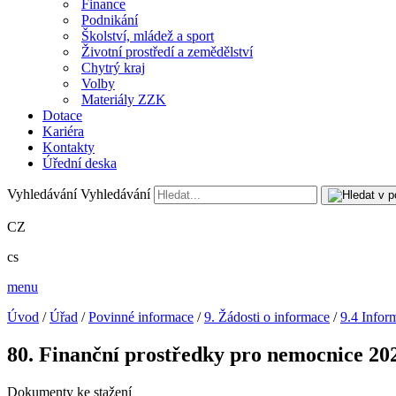
Finance
Podnikání
Školství, mládež a sport
Životní prostředí a zemědělství
Chytrý kraj
Volby
Materiály ZZK
Dotace
Kariéra
Kontakty
Úřední deska
Vyhledávání
Vyhledávání
CZ
cs
menu
Úvod
/
Úřad
/
Povinné informace
/
9. Žádosti o informace
/
9.4 Infor
80. Finanční prostředky pro nemocnice 20
Dokumenty ke stažení