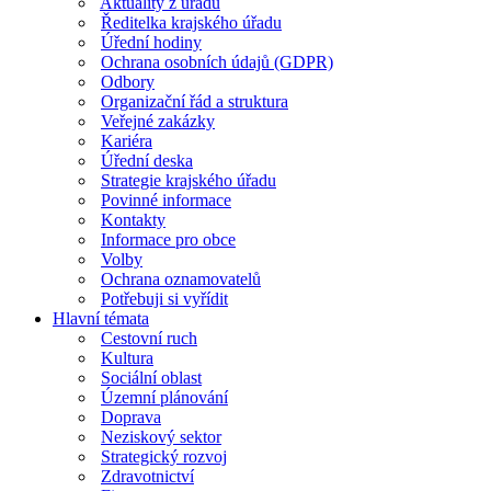
Aktuality z úřadu
Ředitelka krajského úřadu
Úřední hodiny
Ochrana osobních údajů (GDPR)
Odbory
Organizační řád a struktura
Veřejné zakázky
Kariéra
Úřední deska
Strategie krajského úřadu
Povinné informace
Kontakty
Informace pro obce
Volby
Ochrana oznamovatelů
Potřebuji si vyřídit
Hlavní témata
Cestovní ruch
Kultura
Sociální oblast
Územní plánování
Doprava
Neziskový sektor
Strategický rozvoj
Zdravotnictví