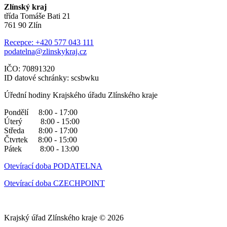
Zlínský kraj
třída Tomáše Bati 21
761 90 Zlín
Recepce: +420 577 043 111
podatelna@zlinskykraj.cz
IČO: 70891320
ID datové schránky: scsbwku
Úřední hodiny Krajského úřadu Zlínského kraje
Pondělí 8:00 - 17:00
Úterý 8:00 - 15:00
Středa 8:00 - 17:00
Čtvrtek 8:00 - 15:00
Pátek 8:00 - 13:00
Otevírací doba PODATELNA
Otevírací doba CZECHPOINT
Krajský úřad Zlínského kraje © 2026