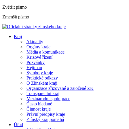
Zvětšit písmo
Zmenšit písmo
Kraj
Aktuality
Orgány kraje
Média a komunikace
Krizové řízení
Pozvánky
Hejtman
Symboly kraje
Praktické odkazy
O Zlínském kraji
Organizace zřizované a založené ZK
Transparentní kraj
Mezinárodní spolupráce
Často hledané
Činnost kraje
Právní předpisy kraje
Zlínský kraj pomáhá
Úřad