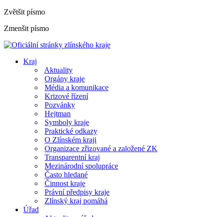
Zvětšit písmo
Zmenšit písmo
Kraj
Aktuality
Orgány kraje
Média a komunikace
Krizové řízení
Pozvánky
Hejtman
Symboly kraje
Praktické odkazy
O Zlínském kraji
Organizace zřizované a založené ZK
Transparentní kraj
Mezinárodní spolupráce
Často hledané
Činnost kraje
Právní předpisy kraje
Zlínský kraj pomáhá
Úřad