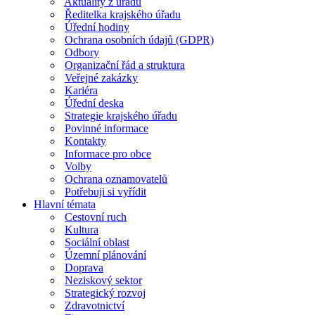
Aktuality z úřadu
Ředitelka krajského úřadu
Úřední hodiny
Ochrana osobních údajů (GDPR)
Odbory
Organizační řád a struktura
Veřejné zakázky
Kariéra
Úřední deska
Strategie krajského úřadu
Povinné informace
Kontakty
Informace pro obce
Volby
Ochrana oznamovatelů
Potřebuji si vyřídit
Hlavní témata
Cestovní ruch
Kultura
Sociální oblast
Územní plánování
Doprava
Neziskový sektor
Strategický rozvoj
Zdravotnictví