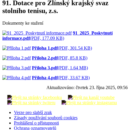
91. Dotace pro Zlínský krajský svaz
stolního tenisu, z.s.
Dokumenty ke stažení
91_2025_Poskytnutí
informace.pdf
(PDF, 177.09 KB)
Příloha 1.pdf
(PDF, 301.54 KB)
Příloha 2.pdf
(PDF, 85.8 KB)
Příloha 3.pdf
(PDF, 1.64 MB)
Příloha 4.pdf
(PDF, 33.67 KB)
Aktualizováno:
čtvrtek 23. října 2025, 09:56
Verze pro slabší zrak
Zásady používání souborů cookies
Prohlášení o přístupnosti
Ochrana oznamovatelů