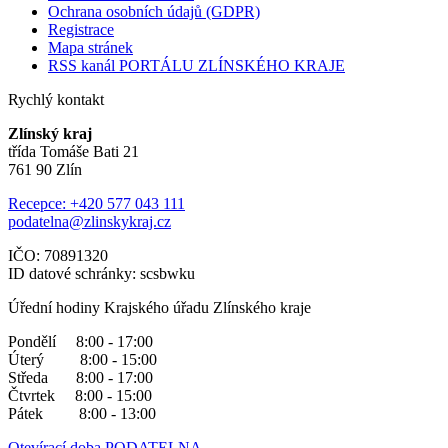
Ochrana osobních údajů (GDPR)
Registrace
Mapa stránek
RSS kanál PORTÁLU ZLÍNSKÉHO KRAJE
Rychlý kontakt
Zlínský kraj
třída Tomáše Bati 21
761 90 Zlín
Recepce: +420 577 043 111
podatelna@zlinskykraj.cz
IČO: 70891320
ID datové schránky: scsbwku
Úřední hodiny Krajského úřadu Zlínského kraje
Pondělí 8:00 - 17:00
Úterý 8:00 - 15:00
Středa 8:00 - 17:00
Čtvrtek 8:00 - 15:00
Pátek 8:00 - 13:00
Otevírací doba PODATELNA