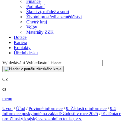
Finance
Podnikání
Školství, mládež a sport
Životní prostředí a zemědělství
Chytrý kraj
Volby
Materiály ZZK
Dotace
Kariéra
Kontakty
Úřední deska
Vyhledávání
Vyhledávání
CZ
cs
menu
Úvod
/
Úřad
/
Povinné informace
/
9. Žádosti o informace
/
9.4
Informace poskytnuté na základě žádostí v roce 2025
/
91. Dotace
pro Zlínský krajský svaz stolního tenisu, z.s.