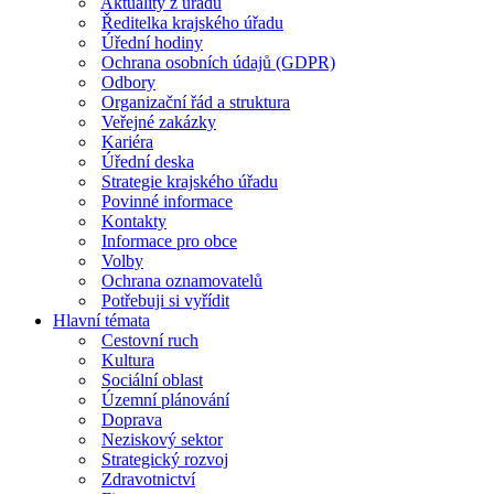
Aktuality z úřadu
Ředitelka krajského úřadu
Úřední hodiny
Ochrana osobních údajů (GDPR)
Odbory
Organizační řád a struktura
Veřejné zakázky
Kariéra
Úřední deska
Strategie krajského úřadu
Povinné informace
Kontakty
Informace pro obce
Volby
Ochrana oznamovatelů
Potřebuji si vyřídit
Hlavní témata
Cestovní ruch
Kultura
Sociální oblast
Územní plánování
Doprava
Neziskový sektor
Strategický rozvoj
Zdravotnictví