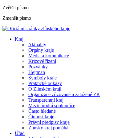
Zvětšit písmo
Zmenšit písmo
Kraj
Aktuality
Orgány kraje
Média a komunikace
Krizové řízení
Pozvánky
Hejtman
Symboly kraje
Praktické odkazy
O Zlínském kraji
Organizace zřizované a založené ZK
Transparentní kraj
Mezinárodní spolupráce
Často hledané
Činnost kraje
Právní předpisy kraje
Zlínský kraj pomáhá
Úřad