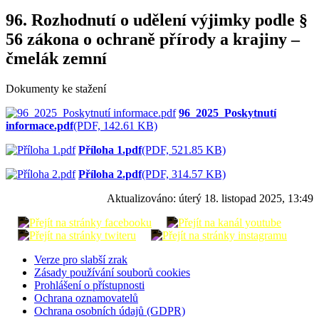
96. Rozhodnutí o udělení výjimky podle §
56 zákona o ochraně přírody a krajiny –
čmelák zemní
Dokumenty ke stažení
96_2025_Poskytnutí
informace.pdf
(PDF, 142.61 KB)
Příloha 1.pdf
(PDF, 521.85 KB)
Příloha 2.pdf
(PDF, 314.57 KB)
Aktualizováno:
úterý 18. listopad 2025, 13:49
Verze pro slabší zrak
Zásady používání souborů cookies
Prohlášení o přístupnosti
Ochrana oznamovatelů
Ochrana osobních údajů (GDPR)