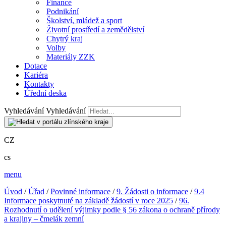
Finance
Podnikání
Školství, mládež a sport
Životní prostředí a zemědělství
Chytrý kraj
Volby
Materiály ZZK
Dotace
Kariéra
Kontakty
Úřední deska
Vyhledávání
Vyhledávání
CZ
cs
menu
Úvod
/
Úřad
/
Povinné informace
/
9. Žádosti o informace
/
9.4
Informace poskytnuté na základě žádostí v roce 2025
/
96.
Rozhodnutí o udělení výjimky podle § 56 zákona o ochraně přírody
a krajiny – čmelák zemní