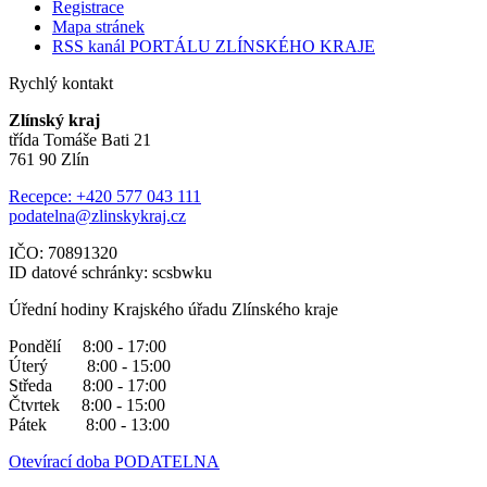
Registrace
Mapa stránek
RSS kanál PORTÁLU ZLÍNSKÉHO KRAJE
Rychlý kontakt
Zlínský kraj
třída Tomáše Bati 21
761 90 Zlín
Recepce: +420 577 043 111
podatelna@zlinskykraj.cz
IČO: 70891320
ID datové schránky: scsbwku
Úřední hodiny Krajského úřadu Zlínského kraje
Pondělí 8:00 - 17:00
Úterý 8:00 - 15:00
Středa 8:00 - 17:00
Čtvrtek 8:00 - 15:00
Pátek 8:00 - 13:00
Otevírací doba PODATELNA