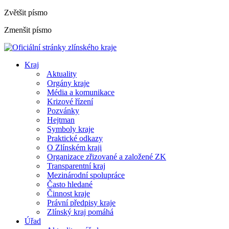
Zvětšit písmo
Zmenšit písmo
Kraj
Aktuality
Orgány kraje
Média a komunikace
Krizové řízení
Pozvánky
Hejtman
Symboly kraje
Praktické odkazy
O Zlínském kraji
Organizace zřizované a založené ZK
Transparentní kraj
Mezinárodní spolupráce
Často hledané
Činnost kraje
Právní předpisy kraje
Zlínský kraj pomáhá
Úřad