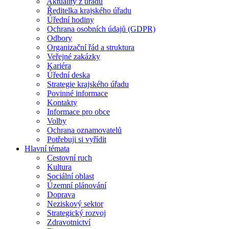
Aktuality z úřadu
Ředitelka krajského úřadu
Úřední hodiny
Ochrana osobních údajů (GDPR)
Odbory
Organizační řád a struktura
Veřejné zakázky
Kariéra
Úřední deska
Strategie krajského úřadu
Povinné informace
Kontakty
Informace pro obce
Volby
Ochrana oznamovatelů
Potřebuji si vyřídit
Hlavní témata
Cestovní ruch
Kultura
Sociální oblast
Územní plánování
Doprava
Neziskový sektor
Strategický rozvoj
Zdravotnictví