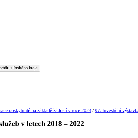
mace poskytnuté na základě žádostí v roce 2023
/
97. Investiční výstavb
 služeb v letech 2018 – 2022