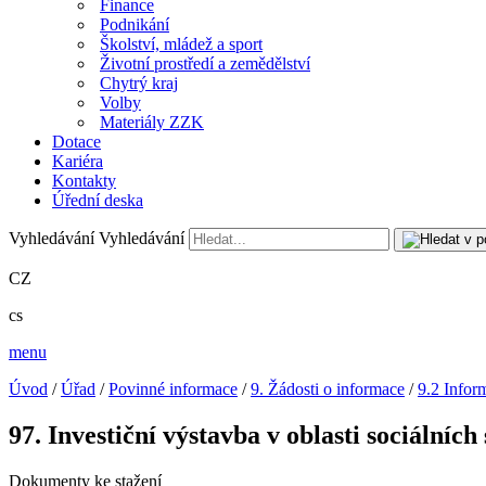
Finance
Podnikání
Školství, mládež a sport
Životní prostředí a zemědělství
Chytrý kraj
Volby
Materiály ZZK
Dotace
Kariéra
Kontakty
Úřední deska
Vyhledávání
Vyhledávání
CZ
cs
menu
Úvod
/
Úřad
/
Povinné informace
/
9. Žádosti o informace
/
9.2 Infor
97. Investiční výstavba v oblasti sociálních
Dokumenty ke stažení