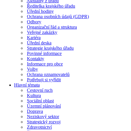
Aktuality z úřadu
Ředitelka krajského úřadu
Úřední hodiny
Ochrana osobních údajů (GDPR)
Odbory
Organizační řád a struktura
Veřejné zakázky
Kariéra
Úřední deska
Strategie krajského úřadu
Povinné informace
Kontakty
Informace pro obce
Volby
Ochrana oznamovatelů
Potřebuji si vyřídit
Hlavní témata
Cestovní ruch
Kultura
Sociální oblast
Územní plánování
Doprava
Neziskový sektor
Strategický rozvoj
Zdravotnictví