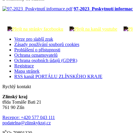
97-2023_Poskytnutí informac
Verze pro slabší zrak
Zásady používání souborů cookies
Prohlášení o přístupnosti
Ochrana oznamovatelů
Ochrana osobních údajů (GDPR)
Registrace
Mapa stránek
RSS kanál PORTÁLU ZLÍNSKÉHO KRAJE
Rychlý kontakt
Zlínský kraj
třída Tomáše Bati 21
761 90 Zlín
Recepce: +420 577 043 111
podatelna@zlinskykraj.cz
IČO: 70891320