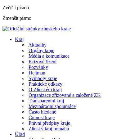
Zvětšit písmo
Zmenšit písmo
Kraj
Aktuality
Orgány kraje
Média a komunikace
Krizové řízení
Pozvánky
Hejtman
Symboly kraje
Praktické odkazy
O Zlínském kraji
Organizace zřizované a založené ZK
Transparentní kraj
Mezinárodní spolupráce
Často hledané
Činnost kraje
Právní předpisy kraje
Zlínský kraj pomáhá
Úřad