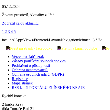
05.12.2024
Životní prostředí, Aktuality z úřadu
Zobrazit celou aktualitu
1
2
3
4
5
include('App\Views\Frontend\Layout\Navigation\leftmenu');*/?>
Verze pro slabší zrak
Zásady používání souborů cookies
Prohlášení o přístupnosti
Ochrana oznamovatelů
Ochrana osobních údajů (GDPR)
Registrace
Mapa stránek
RSS kanál PORTÁLU ZLÍNSKÉHO KRAJE
Rychlý kontakt
Zlínský kraj
třída Tomáše Bati 21