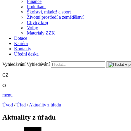
Finance
Podnikání
Školství, mládež a sport
Životní prostředí a zemědělství
Chytrý kraj
Volby
Materiály ZZK
Dotace
Kariéra
Kontakty
Úřední deska
Vyhledávání
Vyhledávání
CZ
cs
menu
Úvod
/
Úřad
/
Aktuality z úřadu
Aktuality z úřadu