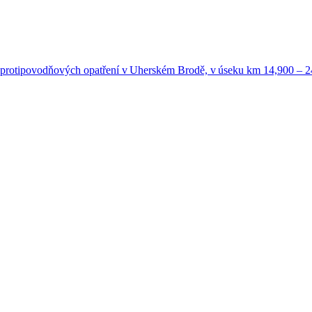
 protipovodňových opatření v Uherském Brodě, v úseku km 14,900 – 2