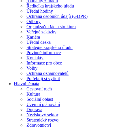
Aktuality z úřadu
Ředitelka krajského úřadu
Úřední hodiny
Ochrana osobních údajů (GDPR)
Odbory
Organizační řád a struktura
Veřejné zakázky
Kariéra
Úřední deska
Strategie krajského úřadu
Povinné informace
Kontakty
Informace pro obce
Volby
Ochrana oznamovatelů
Potřebuji si vyřídit
Hlavní témata
Cestovní ruch
Kultura
Sociální oblast
Územní plánování
Doprava
Neziskový sektor
Strategický rozvoj
Zdravotnictví