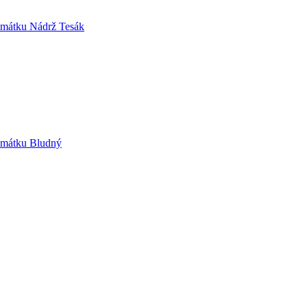
památku Nádrž Tesák
památku Bludný