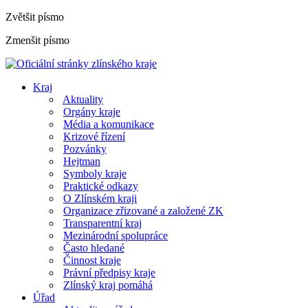
Zvětšit písmo
Zmenšit písmo
Kraj
Aktuality
Orgány kraje
Média a komunikace
Krizové řízení
Pozvánky
Hejtman
Symboly kraje
Praktické odkazy
O Zlínském kraji
Organizace zřizované a založené ZK
Transparentní kraj
Mezinárodní spolupráce
Často hledané
Činnost kraje
Právní předpisy kraje
Zlínský kraj pomáhá
Úřad