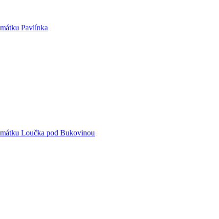
amátku Pavlínka
 památku Loučka pod Bukovinou