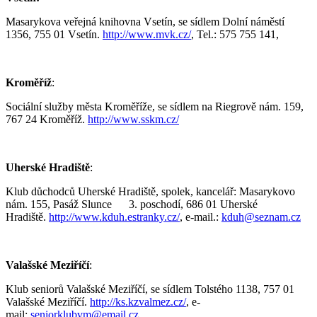
Masarykova veřejná knihovna Vsetín, se sídlem Dolní náměstí
1356, 755 01 Vsetín.
http://www.mvk.cz/
, Tel.: 575 755 141,
Kroměříž
:
Sociální služby města Kroměříže, se sídlem na Riegrově nám. 159,
767 24 Kroměříž.
http://www.sskm.cz/
Uherské Hradiště
:
Klub důchodců Uherské Hradiště, spolek, kancelář: Masarykovo
nám. 155, Pasáž Slunce 3. poschodí, 686 01 Uherské
Hradiště.
http://www.kduh.estranky.cz/
, e-mail.:
kduh@seznam.cz
Valašské Meziříčí
:
Klub seniorů Valašské Meziříčí, se sídlem Tolstého 1138, 757 01
Valašské Meziříčí.
http://ks.kzvalmez.cz/
, e-
mail:
seniorklubvm@email.cz