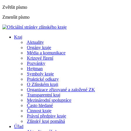
Zvětšit písmo
Zmenšit písmo
Kraj
Aktuality
Orgány kraje
Média a komunikace
Krizové řízení
Pozvánky
Hejtman
Symboly kraje
Praktické odkazy
O Zlínském kraji
Organizace zřizované a založené ZK
Transparentní kraj
Mezinárodní spolupráce
Často hledané
Činnost kraje
Právní předpisy kraje
Zlínský kraj pomáhá
Úřad