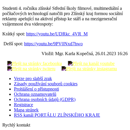
Studenti 4. ročníku zlínské Střední školy filmové, multimediální a
počítačových technologií natočili pro Zlínský kraj formou sociální
reklamy apelující na aktivní přístup ke stáří a na mezigenerační
vzájemnost dva videospoty:
Krátký spot:
https://youtu.be/UDRkc_4VR_M
Delší spot:
https://youtu.be/9PV0Nxd7hwo
Vložil: Mgr. Karla Kopečná, 26.01.2023 16:26
Verze pro slabší zrak
Zásady používání souborů cookies
Prohlášení o přístupnosti
Ochrana oznamovatelů
Ochrana osobních údajů (GDPR)
Registrace
Mapa stránek
RSS kanál PORTÁLU ZLÍNSKÉHO KRAJE
Rychlý kontakt