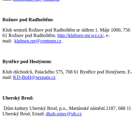
Rožnov pod Radhoštěm:
Klub seniorů Rožnov pod Radhoštěm se sídlem 1. Máje 1000, 756
61 Rožnov pod Radhoštěm.
http://klubsen-rpr.wz.cz/
, e-
mail:
klubsen.rpr@centrum.cz
Bystřice pod Hostýnem:
Klub důchodců, Palackého 575, 768 61 Bystřice pod Hostýnem. E-
mail:
KD-BpH@seznam.cz
Uherský Brod:
Dům kultury Uherský Brod, p.o., Mariánské náměstí 2187, 688 11
Uherský Brod, Email:
dkub.srnec@ub.cz