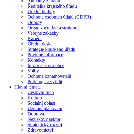
Aktuality z úřadu
Ředitelka krajského úřadu
Úřední hodiny
Ochrana osobních údajů (GDPR)
Odbory
Organizační řád a struktura
Veřejné zakázky
Kariéra
Úřední deska
Strategie krajského úřadu
Povinné informace
Kontakty
Informace pro obce
Volby
Ochrana oznamovatelů
Potřebuji si vyřídit
Hlavní témata
Cestovní ruch
Kultura
Sociální oblast
Územní plánování
Doprava
Neziskový sektor
Strategický rozvoj
Zdravotnictví