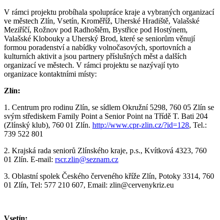
V rámci projektu probíhala spolupráce kraje a vybraných organizací
ve městech Zlín, Vsetín, Kroměříž, Uherské Hradiště, Valašské
Meziříčí, Rožnov pod Radhoštěm, Bystřice pod Hostýnem,
Valašské Klobouky a Uherský Brod, které se seniorům věnují
formou poradenství a nabídky volnočasových, sportovních a
kulturních aktivit a jsou partnery příslušných měst a dalších
organizací ve městech. V rámci projektu se nazývají tyto
organizace kontaktními místy:
Zlín:
1. Centrum pro rodinu Zlín, se sídlem Okružní 5298, 760 05 Zlín se
svým střediskem Family Point a Senior Point na Třídě T. Bati 204
(Zlínský klub), 760 01 Zlín.
http://www.cpr-zlin.cz/?id=128
, Tel.:
739 522 801
2. Krajská rada seniorů Zlínského kraje, p.s., Kvítková 4323, 760
01 Zlín. E-mail:
rscr.zlin@seznam.cz
3. Oblastní spolek Českého červeného kříže Zlín, Potoky 3314, 760
01 Zlín, Tel: 577 210 607, Email:
zlin@cervenykriz.eu
Vsetín: