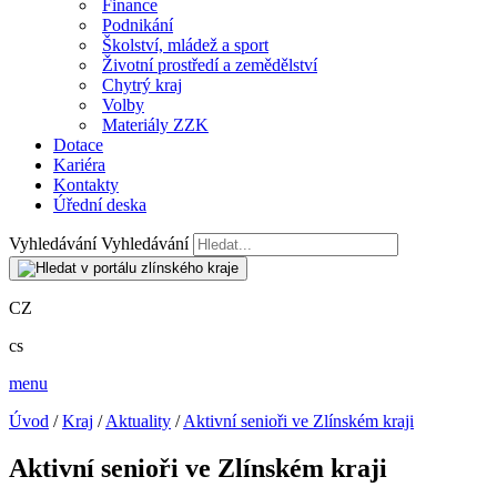
Finance
Podnikání
Školství, mládež a sport
Životní prostředí a zemědělství
Chytrý kraj
Volby
Materiály ZZK
Dotace
Kariéra
Kontakty
Úřední deska
Vyhledávání
Vyhledávání
CZ
cs
menu
Úvod
/
Kraj
/
Aktuality
/
Aktivní senioři ve Zlínském kraji
Aktivní senioři ve Zlínském kraji