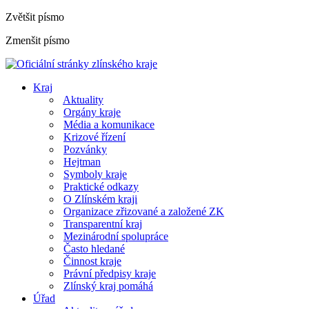
Zvětšit písmo
Zmenšit písmo
Kraj
Aktuality
Orgány kraje
Média a komunikace
Krizové řízení
Pozvánky
Hejtman
Symboly kraje
Praktické odkazy
O Zlínském kraji
Organizace zřizované a založené ZK
Transparentní kraj
Mezinárodní spolupráce
Často hledané
Činnost kraje
Právní předpisy kraje
Zlínský kraj pomáhá
Úřad