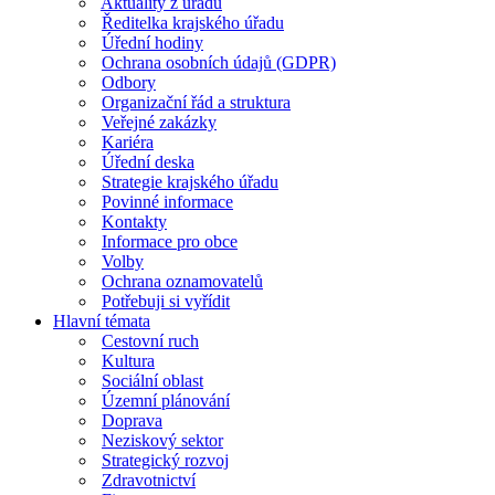
Aktuality z úřadu
Ředitelka krajského úřadu
Úřední hodiny
Ochrana osobních údajů (GDPR)
Odbory
Organizační řád a struktura
Veřejné zakázky
Kariéra
Úřední deska
Strategie krajského úřadu
Povinné informace
Kontakty
Informace pro obce
Volby
Ochrana oznamovatelů
Potřebuji si vyřídit
Hlavní témata
Cestovní ruch
Kultura
Sociální oblast
Územní plánování
Doprava
Neziskový sektor
Strategický rozvoj
Zdravotnictví