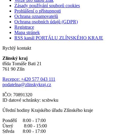
Verze pro slabší zrak
Zásady používání souborů cookies
Prohlášení o přístupnosti
Ochrana oznamovatelů
Ochrana osobních údajů (GDPR)
Registrace
Mapa stránek
RSS kanál PORTÁLU ZLÍNSKÉHO KRAJE
Rychlý kontakt
Zlínský kraj
třída Tomáše Bati 21
761 90 Zlín
Recepce: +420 577 043 111
podatelna@zlinskykraj.cz
IČO: 70891320
ID datové schránky: scsbwku
Úřední hodiny Krajského úřadu Zlínského kraje
Pondělí 8:00 - 17:00
Úterý 8:00 - 15:00
Středa 8:00 - 17:00