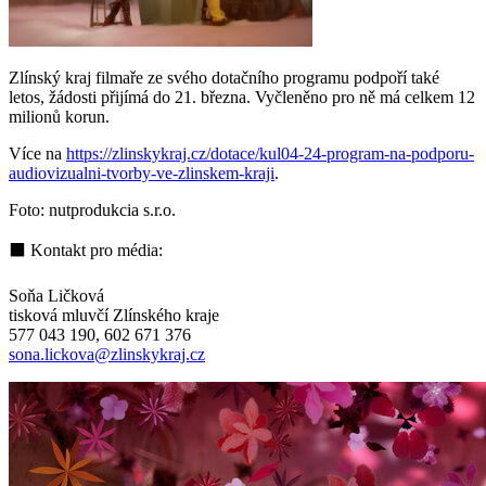
Zlínský kraj filmaře ze svého dotačního programu podpoří také
letos, žádosti přijímá do 21. března. Vyčleněno pro ně má celkem 12
milionů korun.
Více na
https://zlinskykraj.cz/dotace/kul04-24-program-na-podporu-
audiovizualni-tvorby-ve-zlinskem-kraji
.
Foto: nutprodukcia s.r.o.
⬛ Kontakt pro média:
Soňa Ličková
tisková mluvčí Zlínského kraje
577 043 190, 602 671 376
sona.lickova@zlinskykraj.cz