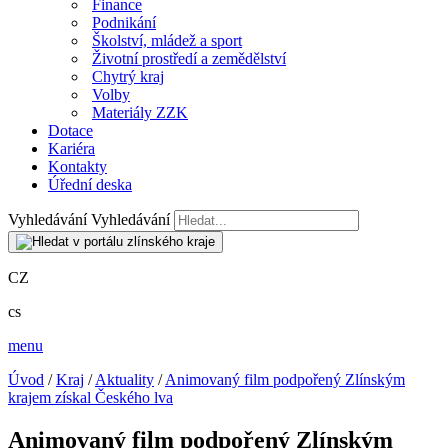
Finance
Podnikání
Školství, mládež a sport
Životní prostředí a zemědělství
Chytrý kraj
Volby
Materiály ZZK
Dotace
Kariéra
Kontakty
Úřední deska
Vyhledávání
Vyhledávání
CZ
cs
menu
Úvod
/
Kraj
/
Aktuality
/
Animovaný film podpořený Zlínským
krajem získal Českého lva
Animovaný film podpořený Zlínským