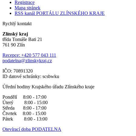
Registrace
Mapa stránek
RSS kanál PORTÁLU ZLÍNSKÉHO KRAJE
Rychlý kontakt
Zlínský kraj
třída Tomáše Bati 21
761 90 Zlín
Recepce: +420 577 043 111
podatelna@zlinskykraj.cz
IČO: 70891320
ID datové schránky: scsbwku
Úřední hodiny Krajského úřadu Zlínského kraje
Pondělí 8:00 - 17:00
Úterý 8:00 - 15:00
Středa 8:00 - 17:00
Čtvrtek 8:00 - 15:00
Pátek 8:00 - 13:00
Otevírací doba PODATELNA