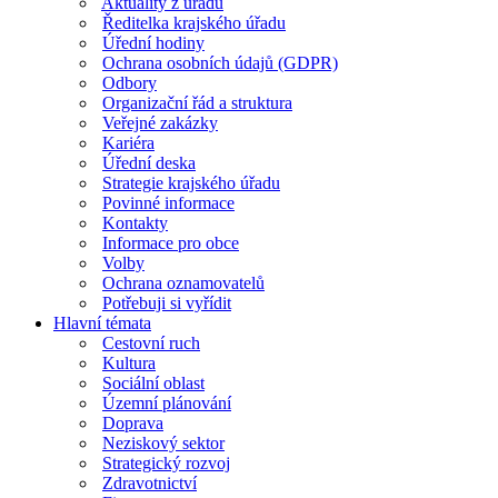
Aktuality z úřadu
Ředitelka krajského úřadu
Úřední hodiny
Ochrana osobních údajů (GDPR)
Odbory
Organizační řád a struktura
Veřejné zakázky
Kariéra
Úřední deska
Strategie krajského úřadu
Povinné informace
Kontakty
Informace pro obce
Volby
Ochrana oznamovatelů
Potřebuji si vyřídit
Hlavní témata
Cestovní ruch
Kultura
Sociální oblast
Územní plánování
Doprava
Neziskový sektor
Strategický rozvoj
Zdravotnictví