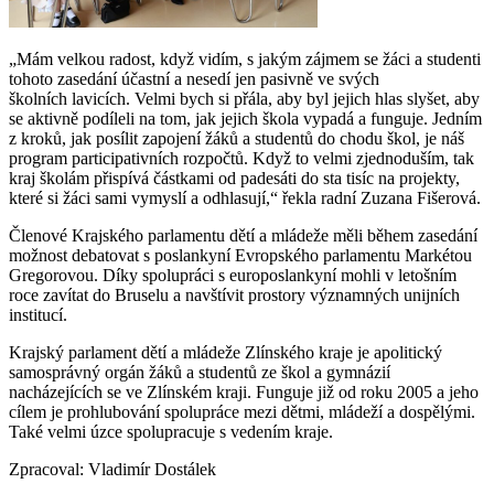
„Mám velkou radost, když vidím, s jakým zájmem se žáci a studenti
tohoto zasedání účastní a nesedí jen pasivně ve svých
školních lavicích. Velmi bych si přála, aby byl jejich hlas slyšet, aby
se aktivně podíleli na tom, jak jejich škola vypadá a funguje. Jedním
z kroků, jak posílit zapojení žáků a studentů do chodu škol, je náš
program participativních rozpočtů. Když to velmi zjednoduším, tak
kraj školám přispívá částkami od padesáti do sta tisíc na projekty,
které si žáci sami vymyslí a odhlasují,“ řekla radní Zuzana Fišerová.
Členové Krajského parlamentu dětí a mládeže měli během zasedání
možnost debatovat s poslankyní Evropského parlamentu Markétou
Gregorovou. Díky spolupráci s europoslankyní mohli v letošním
roce zavítat do Bruselu a navštívit prostory významných unijních
institucí.
Krajský parlament dětí a mládeže Zlínského kraje je apolitický
samosprávný orgán žáků a studentů ze škol a gymnázií
nacházejících se ve Zlínském kraji. Funguje již od roku 2005 a jeho
cílem je prohlubování spolupráce mezi dětmi, mládeží a dospělými.
Také velmi úzce spolupracuje s vedením kraje.
Zpracoval: Vladimír Dostálek