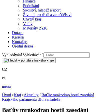
Finance
Podnikání
Školství, mládež a sport
Životní prostředí a zemědělství
Chytrý kraj
Volby
Materiály ZZK
Dotace
Kariéra
Kontakty
Úřední deska
Vyhledávání
Vyhledávání
CZ
cs
menu
Úvod
/
Kraj
/
Aktuality
/
Baťův mrakodrap hostil zasedání
Krajského parlamentu dětí a mládeže
Baťův mrakodrap hostil zasedání