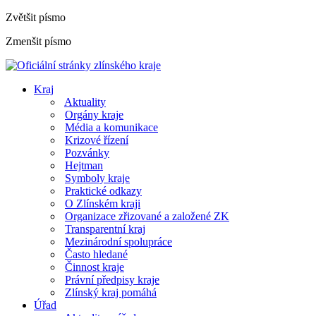
Zvětšit písmo
Zmenšit písmo
Kraj
Aktuality
Orgány kraje
Média a komunikace
Krizové řízení
Pozvánky
Hejtman
Symboly kraje
Praktické odkazy
O Zlínském kraji
Organizace zřizované a založené ZK
Transparentní kraj
Mezinárodní spolupráce
Často hledané
Činnost kraje
Právní předpisy kraje
Zlínský kraj pomáhá
Úřad