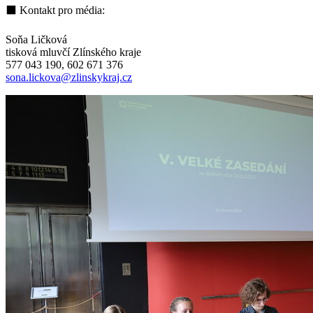
⬛ Kontakt pro média:
Soňa Ličková
tisková mluvčí Zlínského kraje
577 043 190, 602 671 376
sona.lickova@zlinskykraj.cz