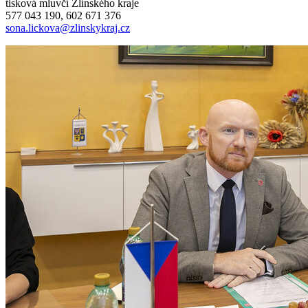
tisková mluvčí Zlínského kraje
577 043 190, 602 671 376
sona.lickova@zlinskykraj.cz