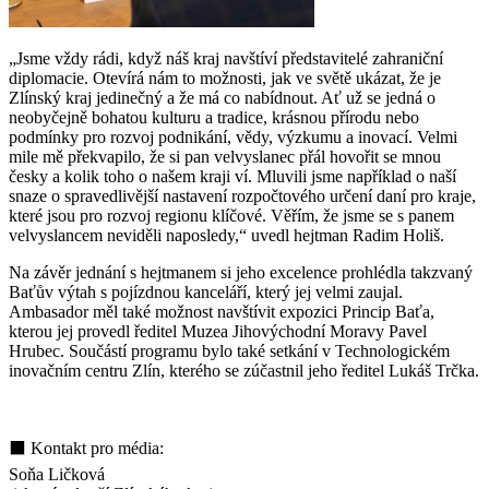
„Jsme vždy rádi, když náš kraj navštíví představitelé zahraniční
diplomacie. Otevírá nám to možnosti, jak ve světě ukázat, že je
Zlínský kraj jedinečný a že má co nabídnout. Ať už se jedná o
neobyčejně bohatou kulturu a tradice, krásnou přírodu nebo
podmínky pro rozvoj podnikání, vědy, výzkumu a inovací. Velmi
mile mě překvapilo, že si pan velvyslanec přál hovořit se mnou
česky a kolik toho o našem kraji ví. Mluvili jsme například o naší
snaze o spravedlivější nastavení rozpočtového určení daní pro kraje,
které jsou pro rozvoj regionu klíčové. Věřím, že jsme se s panem
velvyslancem neviděli naposledy,“ uvedl hejtman Radim Holiš.
Na závěr jednání s hejtmanem si jeho excelence prohlédla takzvaný
Baťův výtah s pojízdnou kanceláří, který jej velmi zaujal.
Ambasador měl také možnost navštívit expozici Princip Baťa,
kterou jej provedl ředitel Muzea Jihovýchodní Moravy Pavel
Hrubec. Součástí programu bylo také setkání v Technologickém
inovačním centru Zlín, kterého se zúčastnil jeho ředitel Lukáš Trčka.
⬛ Kontakt pro média:
Soňa Ličková