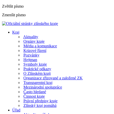
Zvětšit písmo
Zmenšit písmo
Kraj
Aktuality
Orgány kraje
Média a komunikace
Krizové řízení
Pozvánky
Hejtman
Symboly kraje
Praktické odkazy
O Zlínském kraji
Organizace zřizované a založené ZK
Transparentní kraj
Mezinárodní spolupráce
Často hledané
Činnost kraje
Právní předpisy kraje
Zlínský kraj pomáhá
Úřad