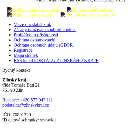
Verze pro slabší zrak
Zásady používání souborů cookies
Prohlášení o přístupnosti
Ochrana oznamovatelů
Ochrana osobních údajů (GDPR)
Registrace
Mapa stránek
RSS kanál PORTÁLU ZLÍNSKÉHO KRAJE
Rychlý kontakt
Zlínský kraj
třída Tomáše Bati 21
761 90 Zlín
Recepce: +420 577 043 111
podatelna@zlinskykraj.cz
IČO: 70891320
ID datové schránky: scsbwku