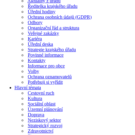
Aktuality z úřadu
Ředitelka krajského úřadu
Úřední hodiny
Ochrana osobních údajů (GDPR)
Odbory
Organizační řád a struktura
Veřejné zakázky
Kariéra
Úřední deska
Strategie krajského úřadu
Povinné informace
Kontakty
Informace pro obce
Volby
Ochrana oznamovatelů
Potřebuji si vyřídit
Hlavní témata
Cestovní ruch
Kultura
Sociální oblast
Územní plánování
Doprava
Neziskový sektor
Strategický rozvoj
Zdravotnictví