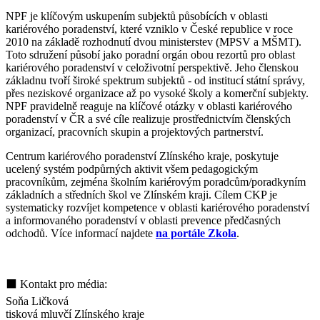
NPF je klíčovým uskupením subjektů působících v oblasti
kariérového poradenství, které vzniklo v České republice v roce
2010 na základě rozhodnutí dvou ministerstev (MPSV a MŠMT).
Toto sdružení působí jako poradní orgán obou rezortů pro oblast
kariérového poradenství v celoživotní perspektivě. Jeho členskou
základnu tvoří široké spektrum subjektů - od institucí státní správy,
přes neziskové organizace až po vysoké školy a komerční subjekty.
NPF pravidelně reaguje na klíčové otázky v oblasti kariérového
poradenství v ČR a své cíle realizuje prostřednictvím členských
organizací, pracovních skupin a projektových partnerství.
Centrum kariérového poradenství Zlínského kraje, poskytuje
ucelený systém podpůrných aktivit všem pedagogickým
pracovníkům, zejména školním kariérovým poradcům/poradkyním
základních a středních škol ve Zlínském kraji. Cílem CKP je
systematicky rozvíjet kompetence v oblasti kariérového poradenství
a informovaného poradenství v oblasti prevence předčasných
odchodů. Více informací najdete
na portále Zkola
.
⬛ Kontakt pro média:
Soňa Ličková
tisková mluvčí Zlínského kraje