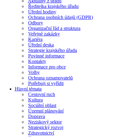
Aktuality z úřadu
Ředitelka krajského úřadu
Úřední hodiny
Ochrana osobních údajů (GDPR)
Odbory
Organizační řád a struktura
Veřejné zakázky
Kariéra
Úřední deska
Strategie krajského úřadu
Povinné informace
Kontakty
Informace pro obce
Volby
Ochrana oznamovatelů
Potřebuji si vyřídit
Hlavní témata
Cestovní ruch
Kultura
Sociální oblast
Územní plánování
Doprava
Neziskový sektor
Strategický rozvoj
Zdravotnictví