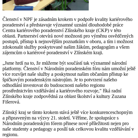
Členství v NPF je zásadním krokem v podpoře kvality kariérového
poradenství a představuje významné uznání dlouhodobé práce
Centra kariérového poradenství Zlínského kraje (CKP) v této
oblasti. Partnerství otevírá nové možnosti pro výměnu osvědčených
postupů, přístup k nejnovějším poznatkům v oboru, a tím i možnost
zdokonalit služby poskytované našim žákům, pedagogům a všem
zájemcům o kariérové poradenství v Zlínském kraji.
„Jsme hrdí na to, že můžeme být součástí tak významné národní
platformy. Členství v Národním poradenském fóru nám umožní ještě
více rozvíjet naše služby a poskytnout našim občanům přístup ke
špičkovým poradenským nástrojům. Je to potvrzení našeho
odhodlání investovat do budoucnosti našeho regionu
prostřednictvím vzdělávání a kariérového rozvoje," říká radní
Zlínského kraje zodpovědná za oblast školství a kultury Zuzana
Fišerová.
Zlínský kraj se tímto krokem stává ještě více konkurenceschopným
a připraveným na výzvy 21. století. Věříme, že spolupráce s
Národním poradenským fórem přinese nové příležitosti nejen pro
naše studenty a pedagogy a posílí tak celkovou kvalitu vzdělávání v
regionu.