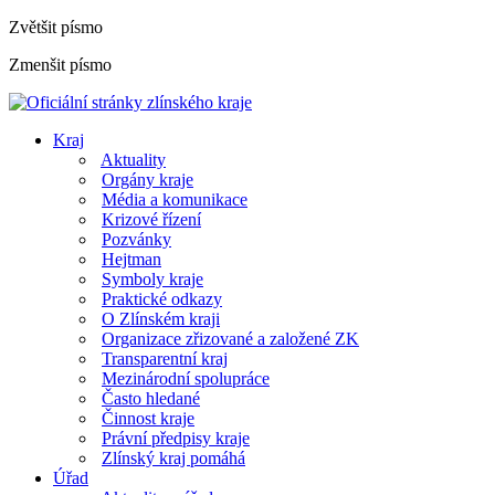
Zvětšit písmo
Zmenšit písmo
Kraj
Aktuality
Orgány kraje
Média a komunikace
Krizové řízení
Pozvánky
Hejtman
Symboly kraje
Praktické odkazy
O Zlínském kraji
Organizace zřizované a založené ZK
Transparentní kraj
Mezinárodní spolupráce
Často hledané
Činnost kraje
Právní předpisy kraje
Zlínský kraj pomáhá
Úřad