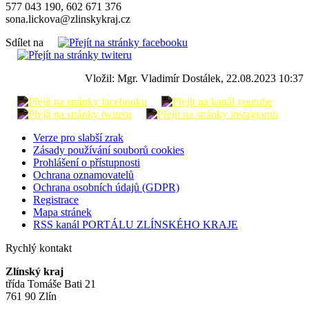
577 043 190, 602 671 376
sona.lickova@zlinskykraj.cz
Sdílet na
Vložil: Mgr. Vladimír Dostálek, 22.08.2023 10:37
Verze pro slabší zrak
Zásady používání souborů cookies
Prohlášení o přístupnosti
Ochrana oznamovatelů
Ochrana osobních údajů (GDPR)
Registrace
Mapa stránek
RSS kanál PORTÁLU ZLÍNSKÉHO KRAJE
Rychlý kontakt
Zlínský kraj
třída Tomáše Bati 21
761 90 Zlín