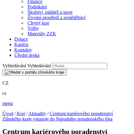
Finance
Podnikání
Školství, mládež a sport
Životní prostředí a zemědělství
Chytrý kraj
Volby
Materiály ZZK
Dotace
Kariéra
Kontakty
Úřední deska
Vyhledávání
Vyhledávání
CZ
cs
menu
Úvod
/
Kraj
/
Aktuality
/
Centrum kariérového poradenství
Zlínského kraje vstupuje do Národního poradenského fóra
Centrum kariérového poradenství