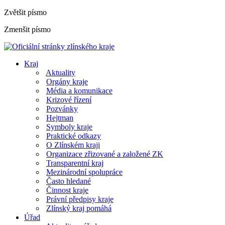
Zvětšit písmo
Zmenšit písmo
Kraj
Aktuality
Orgány kraje
Média a komunikace
Krizové řízení
Pozvánky
Hejtman
Symboly kraje
Praktické odkazy
O Zlínském kraji
Organizace zřizované a založené ZK
Transparentní kraj
Mezinárodní spolupráce
Často hledané
Činnost kraje
Právní předpisy kraje
Zlínský kraj pomáhá
Úřad