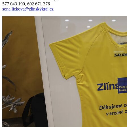
577 043 190, 602 671 376
sona.lickova@zlinskykraj.cz