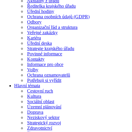
Aktuality z úřadu
Ředitelka krajského úřadu
Úřední hodiny
Ochrana osobních údajů (GDPR)
Odbory
Organizační řád a struktura
Veřejné zakázky
Kariéra
Úřední deska
Strategie krajského úřadu
Povinné informace
Kontakty
Informace pro obce
Volby
Ochrana oznamovatelů
Potřebuji si vyřídit
Hlavní témata
Cestovní ruch
Kultura
Sociální oblast
Územní plánování
Doprava
Neziskový sektor
Strategický rozvoj
Zdravotnictví