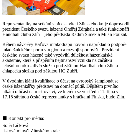
Reprezentantky na setkání s představiteli Zlínského kraje doprovodil
prezident Českého svazu házené Ondřej Zdráhala a také funkcionáři
Handball clubu Zlín – jeho předseda Radim Šimek a Milan Foukal.
Během návštěvy Baťova mrakodrapu hovořili například o podpoře
mládežnického sportu v regionu a rozvoji sportovišť. Prezident
českého svazu házené také vyzdvihl důležitost házenkářské
akademie, která s přispěním hejtmanství vznikla na začátku
letošního roku - dívčí složka pod záštitou Handball club Zlín a
chlapecká složka pod záštitou HC Zubří.
V úvodním klání kvalifikace o účast na evropský šampionát se
české házenkářky představí na domácí půdě. Dějištěm prvního
utkání o účast na mistrovství, ve kterém se ve středu 11. října v
17.15 střetnou české reprezentantky s hráčkami Finska, bude Zlín.
⬛ Kontakt pro média:
Soňa Ličková
tisková mluvčí Zlínského kraje