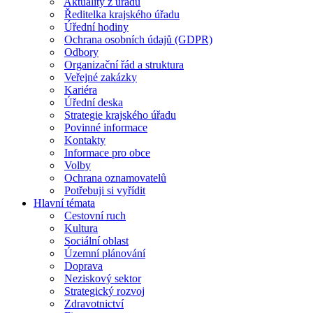
Aktuality z úřadu
Ředitelka krajského úřadu
Úřední hodiny
Ochrana osobních údajů (GDPR)
Odbory
Organizační řád a struktura
Veřejné zakázky
Kariéra
Úřední deska
Strategie krajského úřadu
Povinné informace
Kontakty
Informace pro obce
Volby
Ochrana oznamovatelů
Potřebuji si vyřídit
Hlavní témata
Cestovní ruch
Kultura
Sociální oblast
Územní plánování
Doprava
Neziskový sektor
Strategický rozvoj
Zdravotnictví