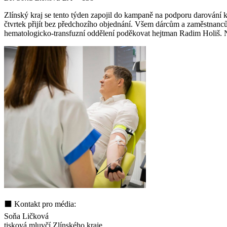
Zlínský kraj se tento týden zapojil do kampaně na podporu darování k
čtvrtek přijít bez předchozího objednání. Všem dárcům a zaměstnanců
hematologicko-transfuzní oddělení poděkovat hejtman Radim Holiš. Na 
⬛ Kontakt pro média:
Soňa Ličková
tisková mluvčí Zlínského kraje