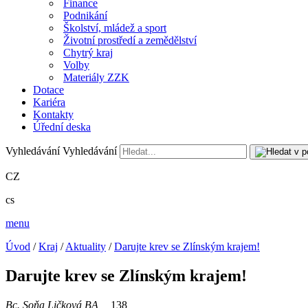
Finance
Podnikání
Školství, mládež a sport
Životní prostředí a zemědělství
Chytrý kraj
Volby
Materiály ZZK
Dotace
Kariéra
Kontakty
Úřední deska
Vyhledávání
Vyhledávání
CZ
cs
menu
Úvod
/
Kraj
/
Aktuality
/
Darujte krev se Zlínským krajem!
Darujte krev se Zlínským krajem!
Bc. Soňa Ličková BA
138