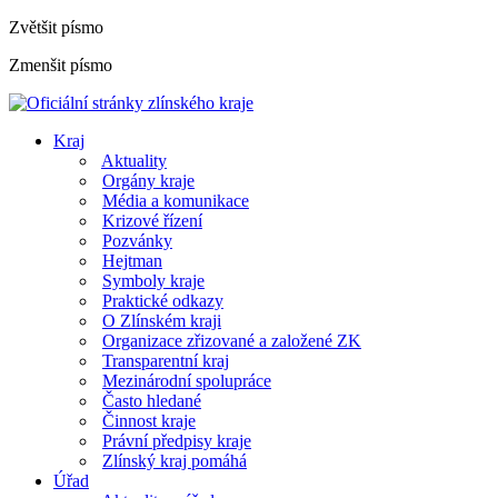
Zvětšit písmo
Zmenšit písmo
Kraj
Aktuality
Orgány kraje
Média a komunikace
Krizové řízení
Pozvánky
Hejtman
Symboly kraje
Praktické odkazy
O Zlínském kraji
Organizace zřizované a založené ZK
Transparentní kraj
Mezinárodní spolupráce
Často hledané
Činnost kraje
Právní předpisy kraje
Zlínský kraj pomáhá
Úřad