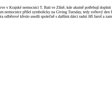
rve v Krajské nemocnici T. Bati ve Zlíně, kde akutně potřebují doplnit
m nemocnice přišel symbolicky na Giving Tuesday, tedy světový den štěd
odběrové křeslo usedli společně s dalšími dárci radní Jiří Jaroš a za