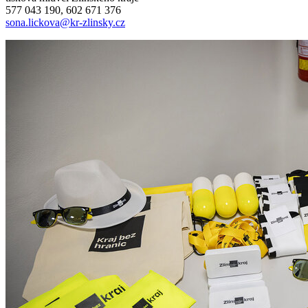
577 043 190, 602 671 376
sona.lickova@kr-zlinsky.cz