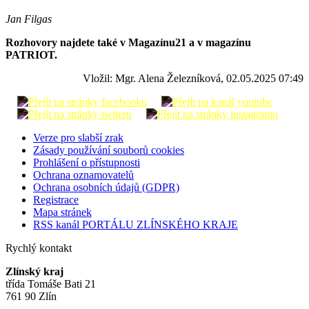
Jan Filgas
Rozhovory najdete také v Magazínu21 a v magazínu
PATRIOT.
Vložil: Mgr. Alena Železníková, 02.05.2025 07:49
Verze pro slabší zrak
Zásady používání souborů cookies
Prohlášení o přístupnosti
Ochrana oznamovatelů
Ochrana osobních údajů (GDPR)
Registrace
Mapa stránek
RSS kanál PORTÁLU ZLÍNSKÉHO KRAJE
Rychlý kontakt
Zlínský kraj
třída Tomáše Bati 21
761 90 Zlín