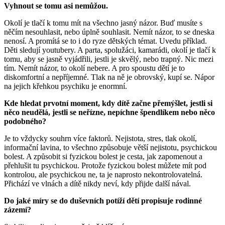
Vyhnout se tomu asi nemůžou.
Okolí je tlačí k tomu mít na všechno jasný názor. Buď musíte s
něčím nesouhlasit, nebo úplně souhlasit. Nemít názor, to se dneska
nenosí. A promítá se to i do ryze dětských témat. Uvedu příklad.
Děti sledují youtubery. A parta, spolužáci, kamarádi, okolí je tlačí k
tomu, aby se jasně vyjádřili, jestli je skvělý, nebo trapný. Nic mezi
tím. Nemít názor, to okolí nebere. A pro spoustu dětí je to
diskomfortní a nepříjemné. Tlak na ně je obrovský, kupí se. Nápor
na jejich křehkou psychiku je enormní.
Kde hledat prvotní moment, kdy dítě začne přemýšlet, jestli si
něco neudělá, jestli se neřízne, nepíchne špendlíkem nebo něco
podobného?
Je to vždycky souhrn více faktorů. Nejistota, stres, tlak okolí,
informační lavina, to všechno způsobuje větší nejistotu, psychickou
bolest. A způsobit si fyzickou bolest je cesta, jak zapomenout a
přehlušit tu psychickou. Protože fyzickou bolest můžete mít pod
kontrolou, ale psychickou ne, ta je naprosto nekontrolovatelná.
Přichází ve vlnách a dítě nikdy neví, kdy přijde další nával.
Do jaké míry se do duševních potíží dětí propisuje rodinné
zázemí?