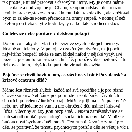
tak prostě je nutné pracovat s časovými limity. My je doma máme
jasně dané a dodržujeme je. Chápu, že úplně odstavit děti možné
není, to by je vystavovalo sociálnímu tlaku v kolektivu, ale směřoval
bych to až někde kolem přechodu na druhý stupeň. Vhodnější než
telefon jsou třeba chytré hodinky, ty na kontakt s rodičem stačí.
Co televize nebo počítače v dětském pokoji?
Doporučuji, aby děti vlastní televizi ve svých pokojích neměly.
Ideálně ani telefony. V pokoji, za zavřenými dveřmi, mají pocit
největšího bezpečí, takže se tam klidně nafotí v nějaké vyzývavé
pozici a pošlou fotku přes sociální sítě, protože vůbec nedomýšlí tu
rizikovost toho, když fotku pustí do virtuálního světa.
Pojďme se chvíli bavit o tom, co všechno vlastně Poradenské a
krizové centrum dělá?
Máme šest různých služeb, každá má svá specifika a je pro různé
cílové skupiny. Nabízíme podporu lidem v obtížných životních
situacích po celém Zlínském kraji. Můžete přijít na naše pracoviště
nebo my přijedeme za vámi a pro ohrožené děti máme i krizová
lůžka. Všechny služby jsou bezplatné. Celkem zaměstnáváme asi
padesát odborníků, psychologů a sociálních pracovníků. V blízké
budoucnosti bychom chtěli otevřít Centrum duševního zdraví pro
děti. Je pozitivní, že tématu psychických potíží u dětí se věnuje víc a