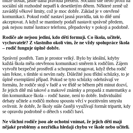
může dostat, jasně daná pravidla předem. Sociální sítě nebo profil na
sociální síti rozhodně nepatří k desetiletým dětem. Některé země už
zavádějí věkové limity, což je moc dobře. Základ je v otevřené
komunikaci. Pokud rodič nastaví jasná pravidla, tak to dítě umí
akceptovat. A když se mantinely podaří nastavit správně předem,
pak nejsou nutné lustrace telefonu, přepadovky v pokoji a podobně.
Rodiče ale nejsou jediní, kdo děti formují. Co škola, učitelé,
vychovatelé? Z vlastního okolí vím, že ne vždy spolupráce škola
– rodič funguje úplně dobře.
Správný postřeh. Tam je prostor velký. Bylo by ideální, kdyby
každá škola měla otevřenou komunikaci směrem k rodičům. Zájem
vytvořit bezpečné prostředí a schopnost reagovat, když třeba rodič
sám řekne, s tímhle si nevím rady. Důležité jsou třídní schůzky, to je
úplně exemplární případ. Pokud se tyto schůzky odehrávají ve
formátu, že rodiče stojí v řadě a ve třídě se během pěti minut dozví,
že jejich dítě má takové a makové známky a propadá z matematiky a
tím komunikace škola – rodič hasne, není to dobře. Individuální
debaty učitele a rodičů mohou spoustu věcí v pozitivním smyslu
ovlivnit. Je dobře, že školy stále častěji využívají formát tripartit, kdy
se opravdu podrobně o dětech s rodiči baví.
Ne všichni rodiče jsou ale ochotni vnímat, že jejich děti mají
nějaké problémy a nezřídka hledají chybu ve škole nebo učiteli.