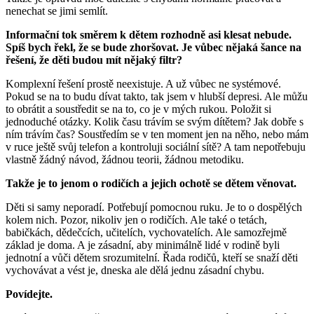
nenechat se jimi semlít.
Informační tok směrem k dětem rozhodně asi klesat nebude.
Spíš bych řekl, že se bude zhoršovat. Je vůbec nějaká šance na
řešení, že děti budou mít nějaký filtr?
Komplexní řešení prostě neexistuje. A už vůbec ne systémové.
Pokud se na to budu dívat takto, tak jsem v hlubší depresi. Ale můžu
to obrátit a soustředit se na to, co je v mých rukou. Položit si
jednoduché otázky. Kolik času trávím se svým dítětem? Jak dobře s
ním trávím čas? Soustředím se v ten moment jen na něho, nebo mám
v ruce ještě svůj telefon a kontroluji sociální sítě? A tam nepotřebuju
vlastně žádný návod, žádnou teorii, žádnou metodiku.
Takže je to jenom o rodičích a jejich ochotě se dětem věnovat.
Děti si samy neporadí. Potřebují pomocnou ruku. Je to o dospělých
kolem nich. Pozor, nikoliv jen o rodičích. Ale také o tetách,
babičkách, dědečcích, učitelích, vychovatelích. Ale samozřejmě
základ je doma. A je zásadní, aby minimálně lidé v rodině byli
jednotní a vůči dětem srozumitelní. Řada rodičů, kteří se snaží děti
vychovávat a vést je, dneska ale dělá jednu zásadní chybu.
Povídejte.