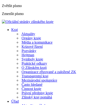
Zvětšit písmo
Zmenšit písmo
Kraj
Aktuality
Orgány kraje
Média a komunikace
Krizové řízení
Pozvánky
Hejtman
Symboly kraje
Praktické odkazy
O Zlínském kraji
Organizace zřizované a založené ZK
Transparentní kraj
Mezinárodní spolupráce
Často hledané
Činnost kraje
Právní předpisy kraje
Zlínský kraj pomáhá
Úřad