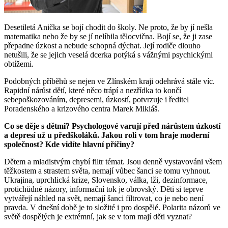
Desetiletá Anička se bojí chodit do školy. Ne proto, že by jí nešla
matematika nebo že by se jí nelíbila tělocvična. Bojí se, že ji zase
přepadne úzkost a nebude schopná dýchat. Její rodiče dlouho
netušili, že se jejich veselá dcerka potýká s vážnými psychickými
obtížemi.
Podobných příběhů se nejen ve Zlínském kraji odehrává stále víc.
Rapidní nárůst dětí, které něco trápí a nezřídka to končí
sebepoškozováním, depresemi, úzkostí, potvrzuje i ředitel
Poradenského a krizového centra Marek Mikláš.
Co se děje s dětmi? Psychologové varují před nárůstem úzkostí
a depresí už u předškoláků. Jakou roli v tom hraje moderní
společnost? Kde vidíte hlavní příčiny?
Dětem a mladistvým chybí filtr témat. Jsou denně vystavováni všem
těžkostem a strastem světa, nemají vůbec šanci se tomu vyhnout.
Ukrajina, uprchlická krize, Slovensko, válka, lži, dezinformace,
protichůdné názory, informační tok je obrovský. Děti si teprve
vytvářejí náhled na svět, nemají šanci filtrovat, co je nebo není
pravda. V dnešní době je to složité i pro dospělé. Polarita názorů ve
světě dospělých je extrémní, jak se v tom mají děti vyznat?