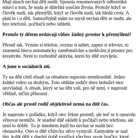
Mají strach nechat děti nudit. Spousta renomovaných odborníků
mluví o tom, že nuda je důležitá součást života. Protože když se
člověk nudí, tak přemýšlí, když se člověk nudí, tak hledá cesty. A
platí to i u dětí. Samozřejmě mám na mysli nechat děti se nudit, ale
bez telefonů, počítačů nebo tabletů.
Protože ty dětem nedávají vůbec žádný prostor k přemýšlení?
Přesně tak. Vezmu si telefon, vezmu si tablet, zapnu si televizi, to
znamená hlavu automaticky zaměstnávám a nedávám jí prostor pro
kreativitu. Není to rozhodně aktivita, která by dítě rozvíjela.
A jsme u sociálních sítí.
Ty na děti chrlí obsah za obsahem naprosto nemilosrdně. Jedno
krátké video za druhým. Toto ohlídat rodiče dnes bohužel moc
nezvládají. A obsah, který se na děti valí, pro ně není, v naprosté
většině, ničím přínosný.
Občas ale prostě rodič objektivně nemá na dítě čas.
Je naprosto v pořádku, když otec řekne promiň, ale teď se ti opravdu
věnovat nemůžu. Je snadné dítě uklidit k počítači nebo telefonu, ale
není to dobře. To je mnohem lepší ho nechat se nudit bez
obrazovky. Ono si dítě vždycky něco vymyslí. Zamyslete se nad
tím, kolik dětí v dnešní době využívá všechny svoje hračky, které