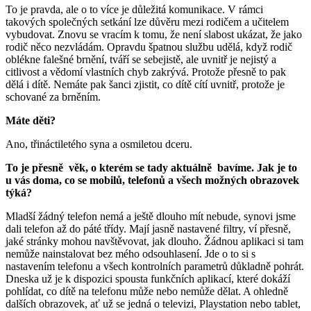
To je pravda, ale o to více je důležitá komunikace. V rámci
takových společných setkání lze důvěru mezi rodičem a učitelem
vybudovat. Znovu se vracím k tomu, že není slabost ukázat, že jako
rodič něco nezvládám. Opravdu špatnou službu udělá, když rodič
oblékne falešné brnění, tváří se sebejistě, ale uvnitř je nejistý a
citlivost a vědomí vlastních chyb zakrývá. Protože přesně to pak
dělá i dítě. Nemáte pak šanci zjistit, co dítě cítí uvnitř, protože je
schované za brněním.
Máte děti?
Ano, třináctiletého syna a osmiletou dceru.
To je přesně věk, o kterém se tady aktuálně bavíme. Jak je to
u vás doma, co se mobilů, telefonů a všech možných obrazovek
týká?
Mladší žádný telefon nemá a ještě dlouho mít nebude, synovi jsme
dali telefon až do páté třídy. Mají jasně nastavené filtry, ví přesně,
jaké stránky mohou navštěvovat, jak dlouho. Žádnou aplikaci si tam
nemůže nainstalovat bez mého odsouhlasení. Jde o to si s
nastavením telefonu a všech kontrolních parametrů důkladně pohrát.
Dneska už je k dispozici spousta funkčních aplikací, které dokáží
pohlídat, co dítě na telefonu může nebo nemůže dělat. A ohledně
dalších obrazovek, ať už se jedná o televizi, Playstation nebo tablet,