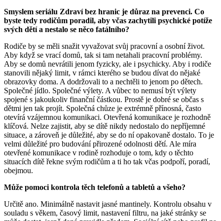
Smyslem seriálu Zdraví bez hranic je důraz na prevenci. Co
byste tedy rodičům poradil, aby včas zachytili psychické potíže
svých dětí a nestalo se něco fatálního?
Rodiče by se měli snažit vyvažovat svůj pracovní a osobní život.
Aby když se vrací domů, tak si tam netahali pracovní problémy.
Aby se domů nevrátili jenom fyzicky, ale i psychicky. Aby i rodiče
stanovili nějaký limit, v rámci kterého se budou dívat do nějaké
obrazovky doma. A dodržovali to a nechtěli to jenom po dětech.
Společné jídlo. Společné výlety. A vůbec to nemusí být výlety
spojené s jakoukoliv finanční částkou. Prostě je dobré se občas s
dětmi jen tak projít. Společná chůze je extrémně přínosná, často
otevírá vzájemnou komunikaci. Otevřená komunikace je rozhodně
klíčová. Nelze zajistit, aby se dítě nikdy nedostalo do nepříjemné
situace, a zároveň je důležité, aby se do ní opakovaně dostalo. To je
velmi důležité pro budování přirozené odolnosti dětí. Ale míra
otevřené komunikace v rodině rozhoduje o tom, kdy o těchto
situacích dítě řekne svým rodičům a ti ho tak včas podpoří, poradí,
obejmou.
Může pomoci kontrola těch telefonů a tabletů a všeho?
Určitě ano. Minimálně nastavit jasné mantinely. Kontrolu obsahu v
souladu s věkem, časový limit, nastavení filtru, na jaké stránky se