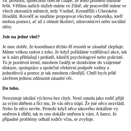
víc prostoru, společnost obecně chápe, že tento problém musíme
řešit. Většinu našich služeb máme ve Zlíně, ale pracoviště máme ve
všech okresních městech, tedy Vsetíně, Kroměříži i Uherském
Hradišti. Rovněž se snažíme propojovat všechny odborníky, kteří
mohou pomoci, ať už z oblasti školství, zdravotnictví nebo sociální
sféry.
Jste na jedné vlně?
Je moc dobře, že koordinace těchto tří resortů se zásadně zlepšuje.
Máme velkou radost z toho, že když pořádáme vzdělávací akce, tak
se k nám přihlašují i pediatři, kliničtí psychologové nebo policisté.
To je pozitivní trend; mnohem častěji se dostáváme do vzájemné
diskuze, spolupráce a společné efektivní podpoře rodiny a
jednotlivců a pomoc je tak mnohem cílenější. Chtěl bych ještě
závěrem jednou zdůraznit zásadní věc.
Do toho.
Neexistuje ideální výchova bez chyb. Není ostuda jako rodič přijít
za svým dítětem a říct mu, že vás něco trápí. Že jste něco nezvládl.
Nebo že něco nevíte. Protože když něco takového dokážete vy
směrem k dítěti, tak to ono dokáže směrem k vám. A šance, že
případné problémy odhalí rodiče včas, se zvyšuje.