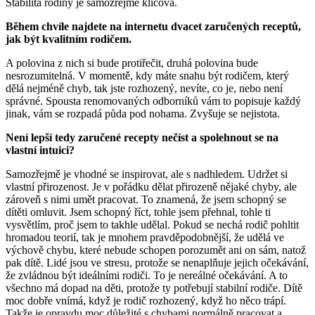
Stabilita rodiny je samozřejmě klíčová.
Během chvíle najdete na internetu dvacet zaručených receptů,
jak být kvalitním rodičem.
A polovina z nich si bude protiřečit, druhá polovina bude
nesrozumitelná. V momentě, kdy máte snahu být rodičem, který
dělá nejméně chyb, tak jste rozhozený, nevíte, co je, nebo není
správné. Spousta renomovaných odborníků vám to popisuje každý
jinak, vám se rozpadá půda pod nohama. Zvyšuje se nejistota.
Není lepší tedy zaručené recepty nečíst a spolehnout se na
vlastní intuici?
Samozřejmě je vhodné se inspirovat, ale s nadhledem. Udržet si
vlastní přirozenost. Je v pořádku dělat přirozeně nějaké chyby, ale
zároveň s nimi umět pracovat. To znamená, že jsem schopný se
dítěti omluvit. Jsem schopný říct, tohle jsem přehnal, tohle ti
vysvětlím, proč jsem to takhle udělal. Pokud se nechá rodič pohltit
hromadou teorií, tak je mnohem pravděpodobnější, že udělá ve
výchově chybu, které nebude schopen porozumět ani on sám, natož
pak dítě. Lidé jsou ve stresu, protože se nenaplňuje jejich očekávání,
že zvládnou být ideálními rodiči. To je nereálné očekávání. A to
všechno má dopad na děti, protože ty potřebují stabilní rodiče. Dítě
moc dobře vnímá, když je rodič rozhozený, když ho něco trápí.
Takže je opravdu moc důležité s chybami normálně pracovat a