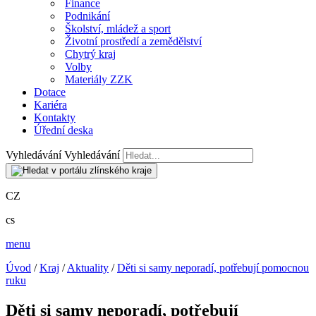
Finance
Podnikání
Školství, mládež a sport
Životní prostředí a zemědělství
Chytrý kraj
Volby
Materiály ZZK
Dotace
Kariéra
Kontakty
Úřední deska
Vyhledávání
Vyhledávání
CZ
cs
menu
Úvod
/
Kraj
/
Aktuality
/
Děti si samy neporadí, potřebují pomocnou
ruku
Děti si samy neporadí, potřebují