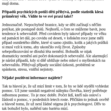
mají doma.
Případů psychických potíží dětí přibývá, podle statistik klesá
průměrný věk. Vidíte to ve své praxi také?
Jednoznačně. Nepochybně hranice, kdy se děti začínají s něčím
potýkat, jde postupně dolů. Nejhorší, o čem se můžeme bavit, jsou
tendence k sebevraždě. Před covidem byly takové případy ve věku
od patnácti let dál, po covidu od deseti, v loňském roce jsme měli
případ osmiletého dítěte, které si samo zjistilo, kolik a jakých prášků
si musí vzít k tomu, aby ukončilo svůj život. Způsoby
sebepoškozování se dlouhá léta nemění. Bohudík se nijak
dramaticky nemění ani počet dokonaných sebevražd. Ale alarmující
je nárůst případů, kdy si dítě ubližuje nebo mluví o myšlenkách na
sebevraždu. Přibývají případy sociální úzkosti, problémů se
spánkem, stresu, vnitřní nejistoty.
Nějaké pozitivní informace najdete?
Tak ta hlavní je, že už mizí limit v tom, že by se lidé styděli vyhledat
pomoc. Už jsme sundali negativní nálepku člověka, který potřebuje
odbornou pomoc. To je moc dobře. Počet lidí, kteří nás osloví s
žádostí o pomoc, v posledních letech roste. Přičítám to jednak osvětě
a hlavně tomu, že už není žádné stigma jít k psychologovi. Dřív to
tak bohužel bylo, naštěstí tato bariéra mizí.