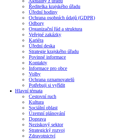
Aktuality z úřadu
Ředitelka krajského úřadu
Úřední hodiny
Ochrana osobních údajů (GDPR)
Odbory
Organizační řád a struktura
Veřejné zakázky
Kariéra
Úřední deska
Strategie krajského úřadu
Povinné informace
Kontakty
Informace pro obce
Volby
Ochrana oznamovatelů
Potřebuji si vyřídit
Hlavní témata
Cestovní ruch
Kultura
Sociální oblast
Územní plánování
Doprava
Neziskový sektor
Strategický rozvoj
Zdravotnictví