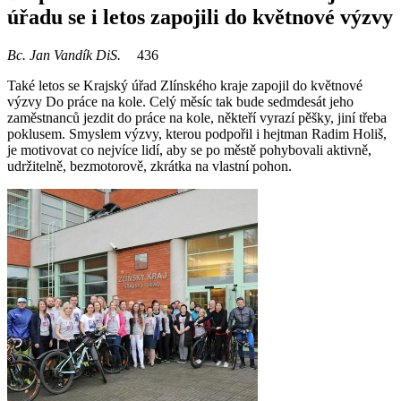
úřadu se i letos zapojili do květnové výzvy
Bc. Jan Vandík DiS.
436
Také letos se Krajský úřad Zlínského kraje zapojil do květnové
výzvy Do práce na kole. Celý měsíc tak bude sedmdesát jeho
zaměstnanců jezdit do práce na kole, někteří vyrazí pěšky, jiní třeba
poklusem. Smyslem výzvy, kterou podpořil i hejtman Radim Holiš,
je motivovat co nejvíce lidí, aby se po městě pohybovali aktivně,
udržitelně, bezmotorově, zkrátka na vlastní pohon.