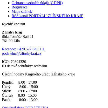
Ochrana osobních údajů (GDPR)
Registrace
Mapa stránek
RSS kanál PORTÁLU ZLÍNSKÉHO KRAJE
Rychlý kontakt
Zlínský kraj
třída Tomáše Bati 21
761 90 Zlín
Recepce: +420 577 043 111
podatelna@zlinskykraj.cz
IČO: 70891320
ID datové schránky: scsbwku
Úřední hodiny Krajského úřadu Zlínského kraje
Pondělí 8:00 - 17:00
Úterý 8:00 - 15:00
Středa 8:00 - 17:00
Čtvrtek 8:00 - 15:00
Pátek 8:00 - 13:00
Otevírací doba PODATELNA