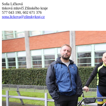
Soňa Ličková
tisková mluvčí Zlínského kraje
577 043 190, 602 671 376
sona.lickova@zlinskykraj.cz