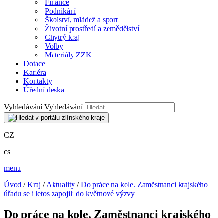
Finance
Podnikání
Školství, mládež a sport
Životní prostředí a zemědělství
Chytrý kraj
Volby
Materiály ZZK
Dotace
Kariéra
Kontakty
Úřední deska
Vyhledávání
Vyhledávání
CZ
cs
menu
Úvod
/
Kraj
/
Aktuality
/
Do práce na kole. Zaměstnanci krajského
úřadu se i letos zapojili do květnové výzvy
Do práce na kole. Zaměstnanci krajského