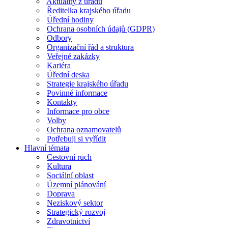
Aktuality z úřadu
Ředitelka krajského úřadu
Úřední hodiny
Ochrana osobních údajů (GDPR)
Odbory
Organizační řád a struktura
Veřejné zakázky
Kariéra
Úřední deska
Strategie krajského úřadu
Povinné informace
Kontakty
Informace pro obce
Volby
Ochrana oznamovatelů
Potřebuji si vyřídit
Hlavní témata
Cestovní ruch
Kultura
Sociální oblast
Územní plánování
Doprava
Neziskový sektor
Strategický rozvoj
Zdravotnictví