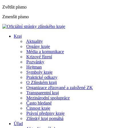
Zvětšit písmo
Zmenšit písmo
Kraj
Aktuality
Orgány kraje
Média a komunikace
Krizové řízení
Pozvánky
Hejtman
Symboly kraje
Praktické odkazy
O Zlínském kraji
Organizace zřizované a založené ZK
Transparentní kraj
Mezinárodní spolupráce
Často hledané
Činnost kraje
Právní předpisy kraje
Zlínský kraj pomáhá
Úřad