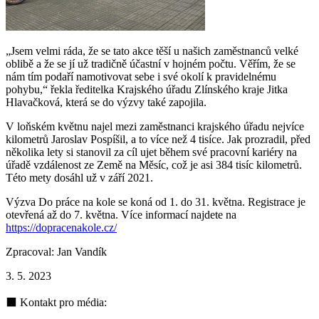
„Jsem velmi ráda, že se tato akce těší u našich zaměstnanců velké
oblibě a že se jí už tradičně účastní v hojném počtu. Věřím, že se
nám tím podaří namotivovat sebe i své okolí k pravidelnému
pohybu,“ řekla ředitelka Krajského úřadu Zlínského kraje Jitka
Hlavačková, která se do výzvy také zapojila.
V loňském květnu najel mezi zaměstnanci krajského úřadu nejvíce
kilometrů Jaroslav Pospíšil, a to více než 4 tisíce. Jak prozradil, před
několika lety si stanovil za cíl ujet během své pracovní kariéry na
úřadě vzdálenost ze Země na Měsíc, což je asi 384 tisíc kilometrů.
Této mety dosáhl už v září 2021.
Výzva Do práce na kole se koná od 1. do 31. května. Registrace je
otevřená až do 7. května. Více informací najdete na
https://dopracenakole.cz/
Zpracoval: Jan Vandík
3. 5. 2023
⬛ Kontakt pro média: