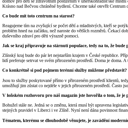
domov pro děti se zdravotním postižením v uherskohradišťské místní 
Krásno nad Bečvou chráněné bydlení. Chceme také otevřít Centrum du
Co bude mít toto centrum na starost?
Reagujeme tím na zvyšující se počet dětí a mladistvých, kteří se pot
problém hned na začátku, než naroste do větších rozměrů. Čekací do
duševního zdraví pro děti výrazně pomoci.
Jak se kraj připravuje na stárnutí populace, tedy na to, že bude 
Zlínský kraj bude do pár let nejstarším krajem v České republice. Příp
lidí preferuje setrvat ve svém přirozeném prostředí. Doma je doma. A
Co konkrétně si pod pojmem terénní služby můžeme představit?
Jsou to služby poskytované přímo v přirozeném prostředí klientů, tedy
umožňují jim zůstat co nejdéle v jejich přirozeném prostředí. Často j
V loňském rozhovoru pro náš magazín jste hovořila o tom, že je po
Bohužel stále ne. Jedná se o změnu, která musí být upravena legislativ
stejných pravidel v Liberci i ve Zlíně. Nyní není dána povinnost financ
Tématem, kterému se dlouhodobě věnujete, je zavádění moderních 