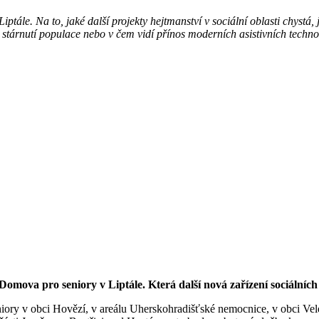
tále. Na to, jaké další projekty hejtmanství v sociální oblasti chystá
stárnutí populace nebo v čem vidí přínos moderních asistivních technol
omova pro seniory v Liptále. Která další nová zařízení sociálních
ry v obci Hovězí, v areálu Uherskohradišťské nemocnice, v obci Vele