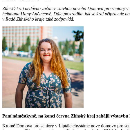
Zlínský kraj nedávno začal se stavbou nového Domova pro seniory v Lip
hejtmana Hany Ančincové. Dále prozradila, jak se kraj připravuje na 
v Radě Zlínského kraje také zodpovídá.
Paní náměstkyně, na konci června Zlínský kraj zahájil výstavbu D
Kromě Domova pro seniory v Liptále chystáme nové domovy pro senio