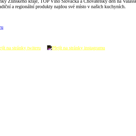
ky Zlínského kraje, TOP Víno Slovácka a Chovatelský den na Valašsku
tradiční a regionální produkty najdou své místo v našich kuchyních.