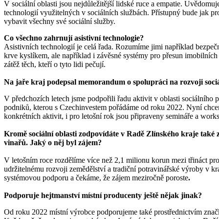
V sociální oblasti jsou nejdůležitější lidské ruce a empatie. Uvědo
technologií využitelných v sociálních službách. Přístupný bude jak pr
vybavit všechny své sociální služby.
Co všechno zahrnují asistivní technologie?
Asistivních technologií je celá řada. Rozumíme jimi například bezpeč
krve kyslíkem, ale například i závěsné systémy pro přesun imobilních
zátěž těch, kteří o tyto lidi pečují.
Na jaře kraj podepsal memorandum o spolupráci na rozvoji sociá
V předchozích letech jsme podpořili řadu aktivit v oblasti sociální
podniků, kterou s Czechinvestem pořádáme od roku 2022. Nyní chceme 
konkrétních aktivit, i pro letošní rok jsou připraveny semináře a wor
Kromě sociální oblasti zodpovídáte v Radě Zlínského kraje také 
vinařů. Jaký o něj byl zájem?
V letošním roce rozdělíme více než 2,1 milionu korun mezi třináct p
udržitelnému rozvoji zemědělství a tradiční potravinářské výroby v kra
systémovou podporu a čekáme, že zájem meziročně poroste
.
Podporuje hejtmanství místní producenty ještě nějak jinak?
Od roku 2022 místní výrobce podporujeme také prostřednictvím značky 