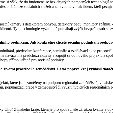
mujeme si však, že do budoucna se bez chytrých pomocných technologií 
ofesionálům ze sociálních služeb a zdravotnictví, tak lidem, kteří peč
nostní kamery s detektorem pohybu, detektory pádu, monitory spánku, ch
 klientů. Tyto technologie významně pomáhají zvýšit bezpečí osob se zvl
lního podnikání. Jak konkrétně chcete sociální podnikání podpor
ho podnikání, především konference, semináře a vzdělávací akce pro so
navázat na předchozí aktivity a zapojit se do nového projektu a spolu
kshopy přímo určené pro sociální podniky.
za životní prostředí a zemědělství. Letos poprvé kraj vyhlásil do
rojektů, které jsou zaměřeny na podporu regionální zemědělské, vinařs
ji, popularizaci práce v zemědělství či využití typických regionálních 
Chuť Zlínského kraje, která je pro spotřebitele zárukou kvality a dok