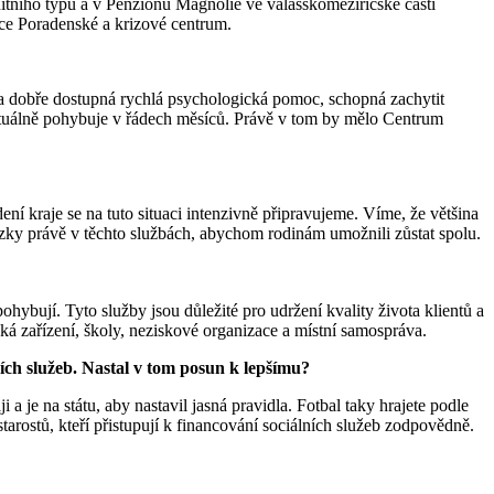
itního typu a v Penzionu Magnolie ve valašskomeziříčské části
ace Poradenské a krizové centrum.
byla dobře dostupná rychlá psychologická pomoc, schopná zachytit
aktuálně pohybuje v řádech měsíců. Právě v tom by mělo Centrum
ení kraje se na tuto situaci intenzivně připravujeme. Víme, že většina
vazky právě v těchto službách, abychom rodinám umožnili zůstat spolu.
hybují. Tyto služby jsou důležité pro udržení kvality života klientů a
ická zařízení, školy, neziskové organizace a místní samospráva.
ních služeb. Nastal v tom posun k lepšímu?
a je na státu, aby nastavil jasná pravidla. Fotbal taky hrajete podle
starostů, kteří přistupují k financování sociálních služeb zodpovědně.