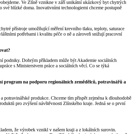
neobejdeme. Ve Zlíně vznikne v září unikátní ukázkový byt chytrých
ují o své blízké doma. Inovativními technologiemi chceme postupně
ytré přístroje umožňující měření krevního tlaku, teploty, saturace
áštními potřebami i kvalitu péče o ně a zároveň snižují pracovní
ovat?
ciální podniky. Dobrým příkladem může být Akademie sociálních
práce s Ministerstvem práce a sociálních věcí. Co se týká
tační program na podporu regionálních zemědělců, potravinářů a
ké a potravinářské produkce. Chceme tím přispět zejména k dlouhodobě
produktů pro zvýšení návštěvnosti Zlínského kraje. Jedná se o první
ladem, že výrobek vznikl v našem kraji a z lokálních surovin.