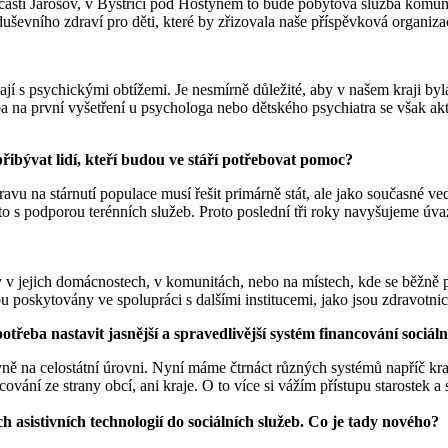
části Jarošov, v Bystřici pod Hostýnem to bude pobytová služba komun
ševního zdraví pro děti, které by zřizovala naše příspěvková organiz
ýkají s psychickými obtížemi. Je nesmírně důležité, aby v našem kraji 
ba na první vyšetření u psychologa nebo dětského psychiatra se však 
přibývat lidí, kteří budou ve stáří potřebovat pomoc?
ravu na stárnutí populace musí řešit primárně stát, ale jako současné ved
 to s podporou terénních služeb. Proto poslední tři roky navyšujeme ú
 v jejich domácnostech, v komunitách, nebo na místech, kde se běžně po
sou poskytovány ve spolupráci s dalšími institucemi, jako jsou zdravotn
třeba nastavit jasnější a spravedlivější systém financování sociál
ně na celostátní úrovni. Nyní máme čtrnáct různých systémů napříč kraji 
ování ze strany obcí, ani kraje. O to více si vážím přístupu starostek a 
asistivních technologií do sociálních služeb. Co je tady nového?