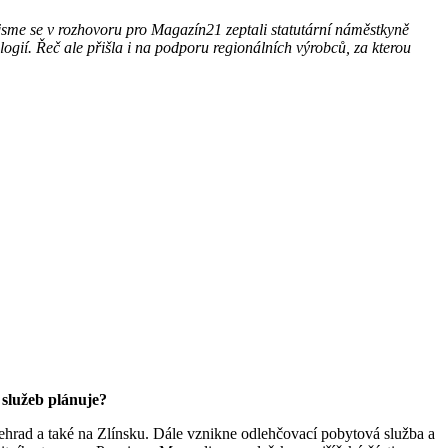
, jsme se v rozhovoru pro Magazín21 zeptali statutární náměstkyně
ogií. Řeč ale přišla i na podporu regionálních výrobců, za kterou
 služeb plánuje?
hrad a také na Zlínsku. Dále vznikne odlehčovací pobytová služba a