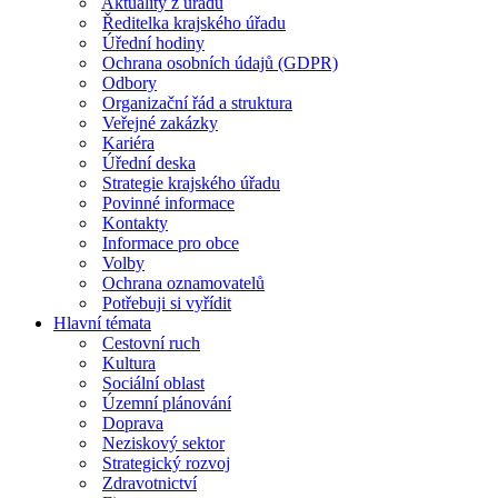
Aktuality z úřadu
Ředitelka krajského úřadu
Úřední hodiny
Ochrana osobních údajů (GDPR)
Odbory
Organizační řád a struktura
Veřejné zakázky
Kariéra
Úřední deska
Strategie krajského úřadu
Povinné informace
Kontakty
Informace pro obce
Volby
Ochrana oznamovatelů
Potřebuji si vyřídit
Hlavní témata
Cestovní ruch
Kultura
Sociální oblast
Územní plánování
Doprava
Neziskový sektor
Strategický rozvoj
Zdravotnictví