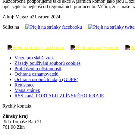
Každoročně podporujeme také akce Agrárních komor, jako jsou Dožín
opět sejde to nejlepší od regionálních producentů. Věřím, že si naše 
Zdroj: Magazín21 /srpen 2024
Sdílet na
Verze pro slabší zrak
Zásady používání souborů cookies
Prohlášení o přístupnosti
Ochrana oznamovatelů
Ochrana osobních údajů (GDPR)
Registrace
Mapa stránek
RSS kanál PORTÁLU ZLÍNSKÉHO KRAJE
Rychlý kontakt
Zlínský kraj
třída Tomáše Bati 21
761 90 Zlín