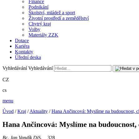
Finance
Podnikání
Školství, mládež a sport
Životní prostředí a zemědělství
Chytrý kraj
Volby
Materiály ZZK
Dotace
Kariéra
Kontakty
Úřední deska
Vyhledávání
Vyhledávání
CZ
cs
menu
Úvod
/
Kraj
/
Aktuality
/
Hana Ančincová: Myslíme na budoucnost, chy
Hana Ančincová: Myslíme na budoucnost, ch
Bc. Jan Vandík DiS.
328