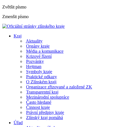
Zvětšit písmo
Zmenšit písmo
Kraj
Aktuality
Orgány kraje
Média a komunikace
Krizové řízení
Pozvánky
Hejtman
Symboly kraje
Praktické odkazy
O Zlínském kraji
Organizace zřizované a založené ZK
Transparentní kraj
Mezinárodní spolupráce
Často hledané
Činnost kraje
Právní předpisy kraje
Zlínský kraj pomáhá
Úřad