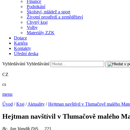
Finance
Podnikání
Školství, mládež a sport
Životní prostředí a zemědělství
Chytrý kraj
Volby
Materiály ZZK
Dotace
Kariéra
Kontakty
Úřední deska
Vyhledávání
Vyhledávání
CZ
cs
menu
Úvod
/
Kraj
/
Aktuality
/
Hejtman navštívil v Tlumačově malého Matea
Hejtman navštívil v Tlumačově malého Mat
Bc. Jan Vandík DiS.
221