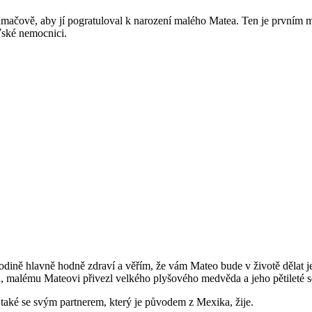
mačově, aby jí pogratuloval k narození malého Matea. Ten je prvním mi
ťské nemocnici.
odině hlavně hodně zdraví a věřím, že vám Mateo bude v životě dělat j
, malému Mateovi přivezl velkého plyšového medvěda a jeho pětileté se
ké se svým partnerem, který je původem z Mexika, žije.