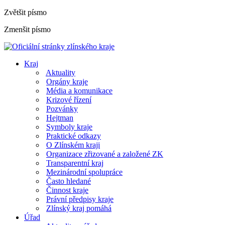
Zvětšit písmo
Zmenšit písmo
Kraj
Aktuality
Orgány kraje
Média a komunikace
Krizové řízení
Pozvánky
Hejtman
Symboly kraje
Praktické odkazy
O Zlínském kraji
Organizace zřizované a založené ZK
Transparentní kraj
Mezinárodní spolupráce
Často hledané
Činnost kraje
Právní předpisy kraje
Zlínský kraj pomáhá
Úřad