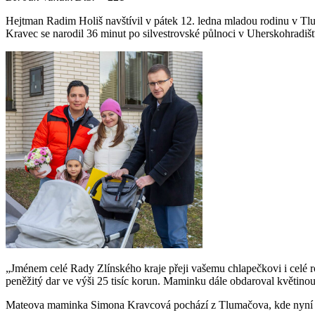
Hejtman Radim Holiš navštívil v pátek 12. ledna mladou rodinu v Tlu
Kravec se narodil 36 minut po silvestrovské půlnoci v Uherskohradiš
„Jménem celé Rady Zlínského kraje přeji vašemu chlapečkovi i celé r
peněžitý dar ve výši 25 tisíc korun. Maminku dále obdaroval květinou
Mateova maminka Simona Kravcová pochází z Tlumačova, kde nyní ta