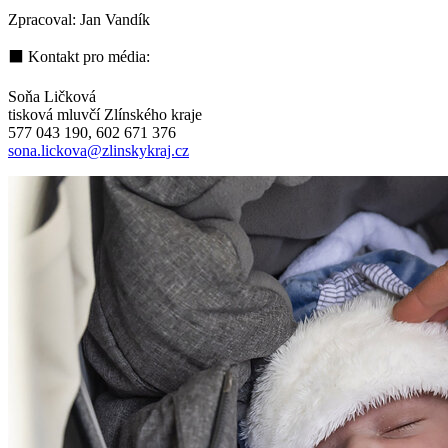
Zpracoval: Jan Vandík
⬛ Kontakt pro média:
Soňa Ličková
tisková mluvčí Zlínského kraje
577 043 190, 602 671 376
sona.lickova@zlinskykraj.cz