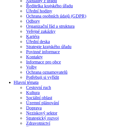
Aktuality z úřadu
Ředitelka krajského úřadu
Úřední hodiny
Ochrana osobních údajů (GDPR)
Odbory
Organizační řád a struktura
Veřejné zakázky
Kariéra
Úřední deska
Strategie krajského úřadu
Povinné informace
Kontakty
Informace pro obce
Volby
Ochrana oznamovatelů
Potřebuji si vyřídit
Hlavní témata
Cestovní ruch
Kultura
Sociální oblast
Územní plánování
Doprava
Neziskový sektor
Strategický rozvoj
Zdravotnictví