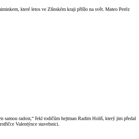
minkem, které letos ve Zlínském kraji přišlo na svět. Mateo Peréz
en samou radost,“ řekl rodičům hejtman Radim Holiš, který jim předal
střičce Valentýnce stavebnici.