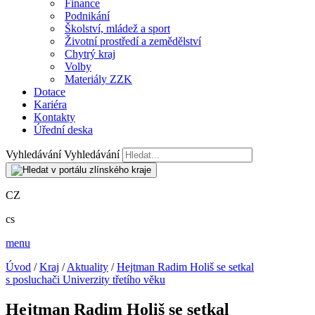
Finance
Podnikání
Školství, mládež a sport
Životní prostředí a zemědělství
Chytrý kraj
Volby
Materiály ZZK
Dotace
Kariéra
Kontakty
Úřední deska
Vyhledávání
Vyhledávání
CZ
cs
menu
Úvod
/
Kraj
/
Aktuality
/
Hejtman Radim Holiš se setkal
s posluchači Univerzity třetího věku
Hejtman Radim Holiš se setkal