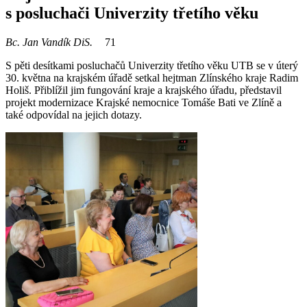
s posluchači Univerzity třetího věku
Bc. Jan Vandík DiS.
71
S pěti desítkami posluchačů Univerzity třetího věku UTB se v úterý
30. května na krajském úřadě setkal hejtman Zlínského kraje Radim
Holiš. Přiblížil jim fungování kraje a krajského úřadu, představil
projekt modernizace Krajské nemocnice Tomáše Bati ve Zlíně a
také odpovídal na jejich dotazy.