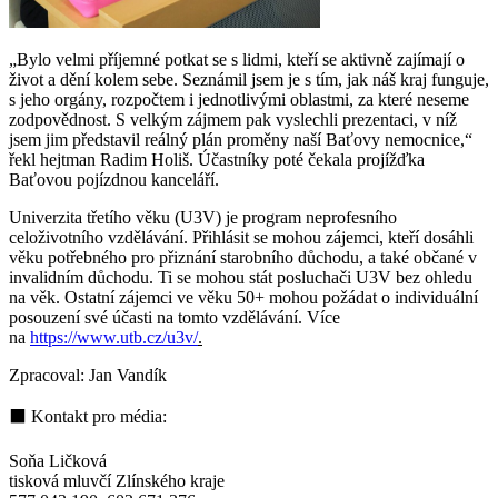
„Bylo velmi příjemné potkat se s lidmi, kteří se aktivně zajímají o
život a dění kolem sebe. Seznámil jsem je s tím, jak náš kraj funguje,
s jeho orgány, rozpočtem i jednotlivými oblastmi, za které neseme
zodpovědnost. S velkým zájmem pak vyslechli prezentaci, v níž
jsem jim představil reálný plán proměny naší Baťovy nemocnice,“
řekl hejtman Radim Holiš. Účastníky poté čekala projížďka
Baťovou pojízdnou kanceláří.
Univerzita třetího věku (U3V) je program neprofesního
celoživotního vzdělávání. Přihlásit se mohou zájemci, kteří dosáhli
věku potřebného pro přiznání starobního důchodu, a také občané v
invalidním důchodu. Ti se mohou stát posluchači U3V bez ohledu
na věk. Ostatní zájemci ve věku 50+ mohou požádat o individuální
posouzení své účasti na tomto vzdělávání. Více
na
https://www.utb.cz/u3v/
.
Zpracoval: Jan Vandík
⬛ Kontakt pro média:
Soňa Ličková
tisková mluvčí Zlínského kraje