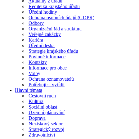
Aktuality z úřadu
Ředitelka krajského úřadu
Úřední hodiny
Ochrana osobních údajů (GDPR)
Odbory
Organizační řád a struktura
Veřejné zakázky
Kariéra
Úřední deska
Strategie krajského úřadu
Povinné informace
Kontakty
Informace pro obce
Volby
Ochrana oznamovatelů
Potřebuji si vyřídit
Hlavní témata
Cestovní ruch
Kultura
Sociální oblast
Územní plánování
Doprava
Neziskový sektor
Strategický rozvoj
Zdravotnictví