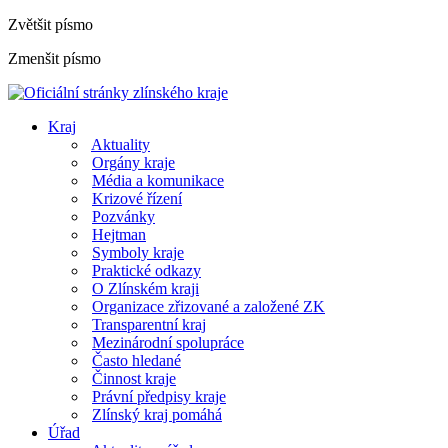
Zvětšit písmo
Zmenšit písmo
Kraj
Aktuality
Orgány kraje
Média a komunikace
Krizové řízení
Pozvánky
Hejtman
Symboly kraje
Praktické odkazy
O Zlínském kraji
Organizace zřizované a založené ZK
Transparentní kraj
Mezinárodní spolupráce
Často hledané
Činnost kraje
Právní předpisy kraje
Zlínský kraj pomáhá
Úřad