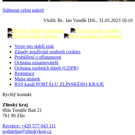
Stáhnout celou galerii
Vložil: Bc. Jan Vandík DiS., 31.05.2023 16:10
Verze pro slabší zrak
Zásady používání souborů cookies
Prohlášení o přístupnosti
Ochrana oznamovatelů
Ochrana osobních údajů (GDPR)
Registrace
Mapa stránek
RSS kanál PORTÁLU ZLÍNSKÉHO KRAJE
Rychlý kontakt
Zlínský kraj
třída Tomáše Bati 21
761 90 Zlín
Recepce: +420 577 043 111
podatelna@zlinskykraj.cz