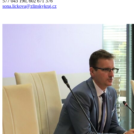
577 043 190, 602 671 376
sona.lickova@zlinskykraj.cz