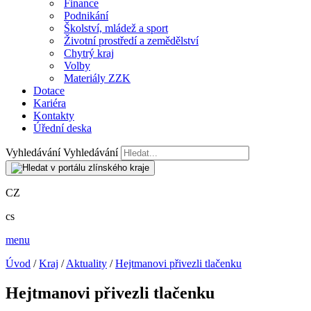
Finance
Podnikání
Školství, mládež a sport
Životní prostředí a zemědělství
Chytrý kraj
Volby
Materiály ZZK
Dotace
Kariéra
Kontakty
Úřední deska
Vyhledávání
Vyhledávání
CZ
cs
menu
Úvod
/
Kraj
/
Aktuality
/
Hejtmanovi přivezli tlačenku
Hejtmanovi přivezli tlačenku