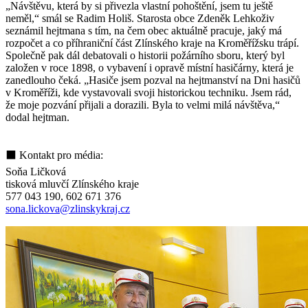
„Návštěvu, která by si přivezla vlastní pohoštění, jsem tu ještě
neměl,“ smál se Radim Holiš. Starosta obce Zdeněk Lehkoživ
seznámil hejtmana s tím, na čem obec aktuálně pracuje, jaký má
rozpočet a co příhraniční část Zlínského kraje na Kroměřížsku trápí.
Společně pak dál debatovali o historii požárního sboru, který byl
založen v roce 1898, o vybavení i opravě místní hasičárny, která je
zanedlouho čeká. „Hasiče jsem pozval na hejtmanství na Dni hasičů
v Kroměříži, kde vystavovali svoji historickou techniku. Jsem rád,
že moje pozvání přijali a dorazili. Byla to velmi milá návštěva,“
dodal hejtman.
⬛ Kontakt pro média:
Soňa Ličková
tisková mluvčí Zlínského kraje
577 043 190, 602 671 376
sona.lickova@zlinskykraj.cz