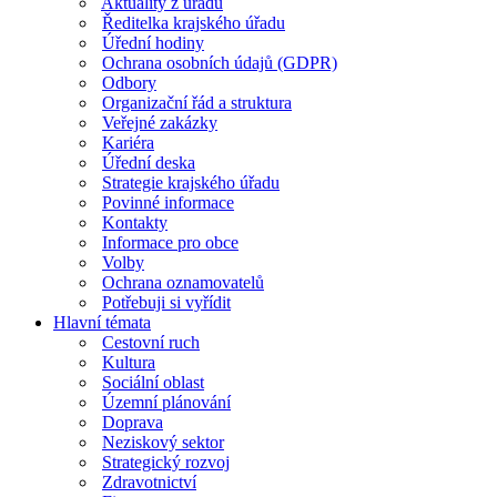
Aktuality z úřadu
Ředitelka krajského úřadu
Úřední hodiny
Ochrana osobních údajů (GDPR)
Odbory
Organizační řád a struktura
Veřejné zakázky
Kariéra
Úřední deska
Strategie krajského úřadu
Povinné informace
Kontakty
Informace pro obce
Volby
Ochrana oznamovatelů
Potřebuji si vyřídit
Hlavní témata
Cestovní ruch
Kultura
Sociální oblast
Územní plánování
Doprava
Neziskový sektor
Strategický rozvoj
Zdravotnictví