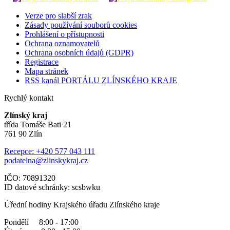
Verze pro slabší zrak
Zásady používání souborů cookies
Prohlášení o přístupnosti
Ochrana oznamovatelů
Ochrana osobních údajů (GDPR)
Registrace
Mapa stránek
RSS kanál PORTÁLU ZLÍNSKÉHO KRAJE
Rychlý kontakt
Zlínský kraj
třída Tomáše Bati 21
761 90 Zlín
Recepce: +420 577 043 111
podatelna@zlinskykraj.cz
IČO: 70891320
ID datové schránky: scsbwku
Úřední hodiny Krajského úřadu Zlínského kraje
Pondělí 8:00 - 17:00