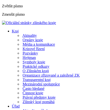
Zvětšit písmo
Zmenšit písmo
Kraj
Aktuality
Orgány kraje
Média a komunikace
Krizové řízení
Pozvánky
Hejtman
Symboly kraje
Praktické odkazy
O Zlínském kraji
Organizace zřizované a založené ZK
Transparentní kraj
Mezinárodní spolupráce
Často hledané
Činnost kraje
Právní předpisy kraje
Zlínský kraj pomáhá
Úřad