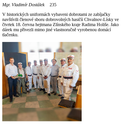
Mgr. Vladimír Dostálek
235
V historických uniformách vybaveni dobrotami ze zabíjačky
navštívili členové sboru dobrovolných hasičů Chvalnov-Lísky ve
čtvrtek 18. června hejtmana Zlínského kraje Radima Holiše. Jako
dárek mu přivezli mimo jiné vlastnoručně vyrobenou domácí
tlačenku.