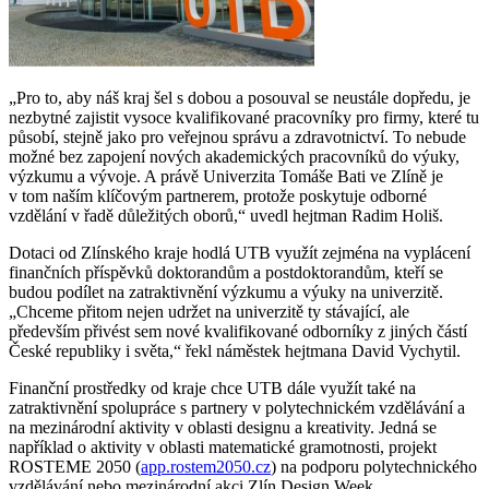
„Pro to, aby náš kraj šel s dobou a posouval se neustále dopředu, je
nezbytné zajistit vysoce kvalifikované pracovníky pro firmy, které tu
působí, stejně jako pro veřejnou správu a zdravotnictví. To nebude
možné bez zapojení nových akademických pracovníků do výuky,
výzkumu a vývoje. A právě Univerzita Tomáše Bati ve Zlíně je
v tom naším klíčovým partnerem, protože poskytuje odborné
vzdělání v řadě důležitých oborů,“ uvedl hejtman Radim Holiš.
Dotaci od Zlínského kraje hodlá UTB využít zejména na vyplácení
finančních příspěvků doktorandům a postdoktorandům, kteří se
budou podílet na zatraktivnění výzkumu a výuky na univerzitě.
„Chceme přitom nejen udržet na univerzitě ty stávající, ale
především přivést sem nové kvalifikované odborníky z jiných částí
České republiky i světa,“ řekl náměstek hejtmana David Vychytil.
Finanční prostředky od kraje chce UTB dále využít také na
zatraktivnění spolupráce s partnery v polytechnickém vzdělávání a
na mezinárodní aktivity v oblasti designu a kreativity. Jedná se
například o aktivity v oblasti matematické gramotnosti, projekt
ROSTEME 2050 (
app.rostem2050.cz
) na podporu polytechnického
vzdělávání nebo mezinárodní akci Zlín Design Week