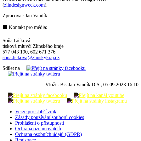
(
zlindesignweek.com
).
Zpracoval: Jan Vandík
⬛ Kontakt pro média:
Soňa Ličková
tisková mluvčí Zlínského kraje
577 043 190, 602 671 376
sona.lickova@zlinskykraj.cz
Sdílet na
Vložil: Bc. Jan Vandík DiS., 05.09.2023 16:10
Verze pro slabší zrak
Zásady používání souborů cookies
Prohlášení o přístupnosti
Ochrana oznamovatelů
Ochrana osobních údajů (GDPR)
Registrace