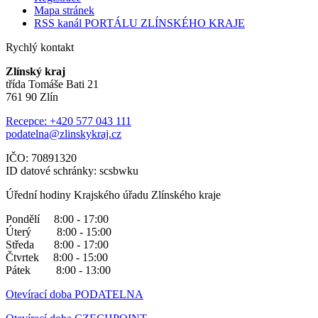
Mapa stránek
RSS kanál PORTÁLU ZLÍNSKÉHO KRAJE
Rychlý kontakt
Zlínský kraj
třída Tomáše Bati 21
761 90 Zlín
Recepce: +420 577 043 111
podatelna@zlinskykraj.cz
IČO: 70891320
ID datové schránky: scsbwku
Úřední hodiny Krajského úřadu Zlínského kraje
Pondělí 8:00 - 17:00
Úterý 8:00 - 15:00
Středa 8:00 - 17:00
Čtvrtek 8:00 - 15:00
Pátek 8:00 - 13:00
Otevírací doba PODATELNA