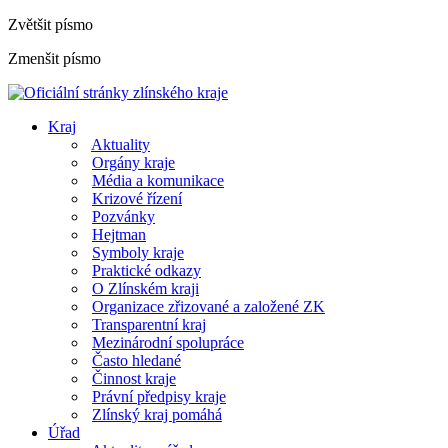
Zvětšit písmo
Zmenšit písmo
Kraj
Aktuality
Orgány kraje
Média a komunikace
Krizové řízení
Pozvánky
Hejtman
Symboly kraje
Praktické odkazy
O Zlínském kraji
Organizace zřizované a založené ZK
Transparentní kraj
Mezinárodní spolupráce
Často hledané
Činnost kraje
Právní předpisy kraje
Zlínský kraj pomáhá
Úřad