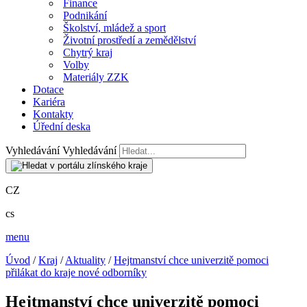
Finance
Podnikání
Školství, mládež a sport
Životní prostředí a zemědělství
Chytrý kraj
Volby
Materiály ZZK
Dotace
Kariéra
Kontakty
Úřední deska
Vyhledávání
Vyhledávání
CZ
cs
menu
Úvod
/
Kraj
/
Aktuality
/
Hejtmanství chce univerzitě pomoci
přilákat do kraje nové odborníky
Hejtmanství chce univerzitě pomoci