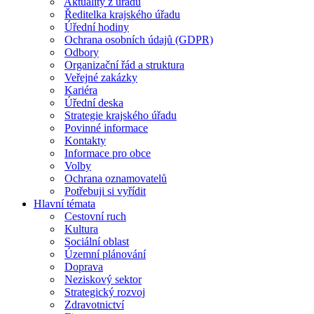
Aktuality z úřadu
Ředitelka krajského úřadu
Úřední hodiny
Ochrana osobních údajů (GDPR)
Odbory
Organizační řád a struktura
Veřejné zakázky
Kariéra
Úřední deska
Strategie krajského úřadu
Povinné informace
Kontakty
Informace pro obce
Volby
Ochrana oznamovatelů
Potřebuji si vyřídit
Hlavní témata
Cestovní ruch
Kultura
Sociální oblast
Územní plánování
Doprava
Neziskový sektor
Strategický rozvoj
Zdravotnictví