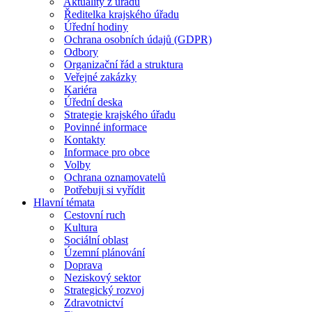
Aktuality z úřadu
Ředitelka krajského úřadu
Úřední hodiny
Ochrana osobních údajů (GDPR)
Odbory
Organizační řád a struktura
Veřejné zakázky
Kariéra
Úřední deska
Strategie krajského úřadu
Povinné informace
Kontakty
Informace pro obce
Volby
Ochrana oznamovatelů
Potřebuji si vyřídit
Hlavní témata
Cestovní ruch
Kultura
Sociální oblast
Územní plánování
Doprava
Neziskový sektor
Strategický rozvoj
Zdravotnictví