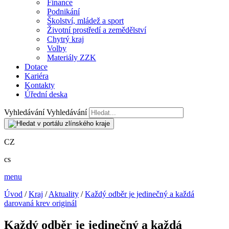
Finance
Podnikání
Školství, mládež a sport
Životní prostředí a zemědělství
Chytrý kraj
Volby
Materiály ZZK
Dotace
Kariéra
Kontakty
Úřední deska
Vyhledávání
Vyhledávání
CZ
cs
menu
Úvod
/
Kraj
/
Aktuality
/
Každý odběr je jedinečný a každá
darovaná krev originál
Každý odběr je jedinečný a každá