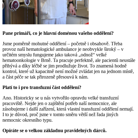
Pane primáři, co je hlavní doménou vašeho oddělení?
Jsme poměrně mohutné oddělení – početně i obsahově. Třeba
provoz naší hematologické ambulance je neobvykle široký – v
určitém smyslu fungujeme jako taková „odnož“ velké
hematoonkologie v Brně. Ta pracuje perfektně, ale pacientů neustále
přibývá a díky léčbě se jim prodlužuje život. To znamená hodně
kontrol, které už kapacitně není možné zvládat jen na jednom místě,
a část péče se tak přirozeně přesouvá k nám.
Platí to i pro transfuzní část oddělení?
Ano. Historicky se u nás vytvořilo opravdu velké transfuzní
pracoviště. Nejde jen o zajištění potřeb naší nemocnice, ale
zásobujeme i další zařízení, která vlastní transfuzní oddělení nemají.
I to je důvod, proč jsme v tomto směru větší než řada jiných
nemocnic okresního typu.
Opíráte se o velkou základnu pravidelných dárců.