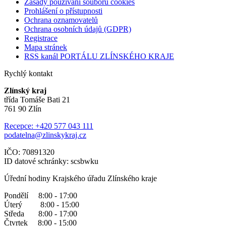
Zásady používání souborů cookies
Prohlášení o přístupnosti
Ochrana oznamovatelů
Ochrana osobních údajů (GDPR)
Registrace
Mapa stránek
RSS kanál PORTÁLU ZLÍNSKÉHO KRAJE
Rychlý kontakt
Zlínský kraj
třída Tomáše Bati 21
761 90 Zlín
Recepce: +420 577 043 111
podatelna@zlinskykraj.cz
IČO: 70891320
ID datové schránky: scsbwku
Úřední hodiny Krajského úřadu Zlínského kraje
Pondělí 8:00 - 17:00
Úterý 8:00 - 15:00
Středa 8:00 - 17:00
Čtvrtek 8:00 - 15:00