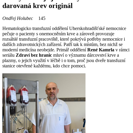
darovaná krev originál
Ondřej Holubec
145
Hematologicko transfuzní oddělení Uherskohradišťské nemocnice
pečuje o pacienty s onemocněním krve a zároveň provozuje
rozsáhlé transfuzní pracoviště, které pokrývá potřeby nemocnice i
dalších zdravotnických zařízení. Patří tak k místům, bez nichž se
moderní medicína neobejde. Primář oddělení
René Kamrla
v rámci
seriálu
Zdraví bez hranic
mluví o významu dárcovství krve a
plazmy, o jejich využití v léčbě i o tom, proč jsou dveře transfuzní
stanice otevřené každému, kdo chce pomoci.