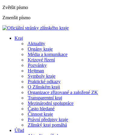
Zvětšit písmo
Zmenšit písmo
Kraj
Aktuality
Orgány kraje
Média a komunikace
Krizové řízení
Pozvánky
Hejtman
Symboly kraje
Praktické odkazy
O Zlínském kraji
Organizace zřizované a založené ZK
Transparentní kraj
Mezinárodní spolupráce
Často hledané
Činnost kraje
Právní předpisy kraje
Zlínský kraj pomáhá
Úřad