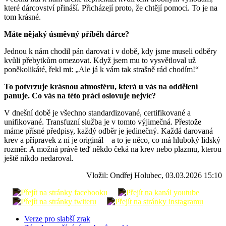
které dárcovství přináší. Přicházejí proto, že chtějí pomoci. To je na
tom krásné.
Máte nějaký úsměvný příběh dárce?
Jednou k nám chodil pán darovat i v době, kdy jsme museli odběry
kvůli přebytkům omezovat. Když jsem mu to vysvětloval už
poněkolikáté, řekl mi: „Ale já k vám tak strašně rád chodím!“
To potvrzuje krásnou atmosféru, která u vás na oddělení
panuje. Co vás na této práci oslovuje nejvíc?
V dnešní době je všechno standardizované, certifikované a
unifikované. Transfuzní služba je v tomto výjimečná. Přestože
máme přísné předpisy, každý odběr je jedinečný. Každá darovaná
krev a přípravek z ní je originál – a to je něco, co má hluboký lidský
rozměr. A možná právě teď někdo čeká na krev nebo plazmu, kterou
ještě nikdo nedaroval.
Vložil: Ondřej Holubec, 03.03.2026 15:10
Verze pro slabší zrak