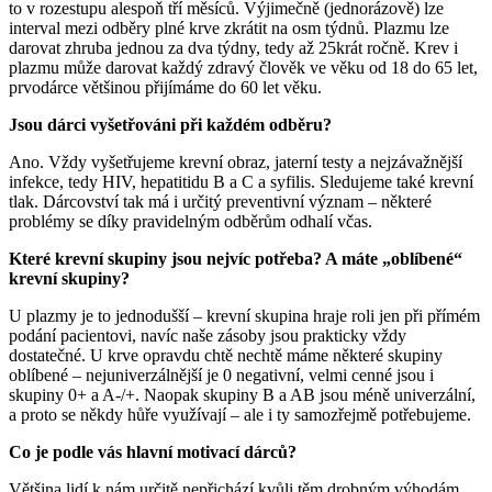
to v rozestupu alespoň tří měsíců. Výjimečně (jednorázově) lze
interval mezi odběry plné krve zkrátit na osm týdnů. Plazmu lze
darovat zhruba jednou za dva týdny, tedy až 25krát ročně. Krev i
plazmu může darovat každý zdravý člověk ve věku od 18 do 65 let,
prvodárce většinou přijímáme do 60 let věku.
Jsou dárci vyšetřováni při každém odběru?
Ano. Vždy vyšetřujeme krevní obraz, jaterní testy a nejzávažnější
infekce, tedy HIV, hepatitidu B a C a syfilis. Sledujeme také krevní
tlak. Dárcovství tak má i určitý preventivní význam – některé
problémy se díky pravidelným odběrům odhalí včas.
Které krevní skupiny jsou nejvíc potřeba? A máte „oblíbené“
krevní skupiny?
U plazmy je to jednodušší – krevní skupina hraje roli jen při přímém
podání pacientovi, navíc naše zásoby jsou prakticky vždy
dostatečné. U krve opravdu chtě nechtě máme některé skupiny
oblíbené – nejuniverzálnější je 0 negativní, velmi cenné jsou i
skupiny 0+ a A-/+. Naopak skupiny B a AB jsou méně univerzální,
a proto se někdy hůře využívají – ale i ty samozřejmě potřebujeme.
Co je podle vás hlavní motivací dárců?
Většina lidí k nám určitě nepřichází kvůli těm drobným výhodám,