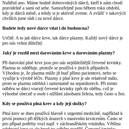
Naštěstí ano. Máme hodně dobrovolných dárců, kteří k nám chodí
pravidelně a sami od sebe. Samozřejmě jsou během roku období,
kdy je dárců méně, a tehdy si je aktivně zveme. A zvlášť v takových
chvílích jsme rádi i za nové dárce.
Budete tedy nové dárce vítat i do budoucna?
Určitě. A to jak dárce krve, tak dárce plazmy. Každý nový dárce je
pro nás velmi důležitý.
Jaký je rozdíl mezi darováním krve a darováním plazmy?
Při darování plné krve jsou pro nás nejdůležitější červené krvinky.
Plazma se odděluje, protože se používá v jiných případech.
Výhodou je, že plazma může jít buď přímo pacientovi, nebo se
využije k výrobě léčiv. Plazmy z plné krve je ale relativně málo,
proto se plazma odebírá i samostatně na separátorech. Při tomto
odběru se dárci vracejí červené krvinky zpět do oběhu, což je
výhodné obecně u osob s nižšími zásobami železa, tedy často u žen.
Kdy se používá plná krev a kdy její složky?
Plná krev se dnes používá hlavně v urgentní medicíně, například k
první pomoci při těžkých úrazech s masivním krvácením. Často se
pro případ potřeby vozí např. v záchranářském vrtulníku. Většina
odebrané krve se ale hned po odběru rozdělí. Červené krvinky