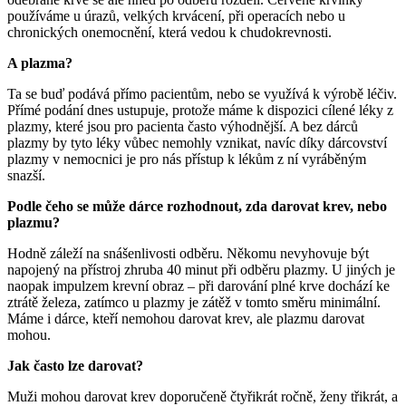
používáme u úrazů, velkých krvácení, při operacích nebo u
chronických onemocnění, která vedou k chudokrevnosti.
A plazma?
Ta se buď podává přímo pacientům, nebo se využívá k výrobě léčiv.
Přímé podání dnes ustupuje, protože máme k dispozici cílené léky z
plazmy, které jsou pro pacienta často výhodnější. A bez dárců
plazmy by tyto léky vůbec nemohly vznikat, navíc díky dárcovství
plazmy v nemocnici je pro nás přístup k lékům z ní vyráběným
snazší.
Podle čeho se může dárce rozhodnout, zda darovat krev, nebo
plazmu?
Hodně záleží na snášenlivosti odběru. Někomu nevyhovuje být
napojený na přístroj zhruba 40 minut při odběru plazmy. U jiných je
naopak impulzem krevní obraz – při darování plné krve dochází ke
ztrátě železa, zatímco u plazmy je zátěž v tomto směru minimální.
Máme i dárce, kteří nemohou darovat krev, ale plazmu darovat
mohou.
Jak často lze darovat?
Muži mohou darovat krev doporučeně čtyřikrát ročně, ženy třikrát, a