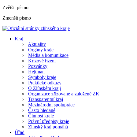
Zvětšit písmo
Zmenšit písmo
Kraj
Aktuality
Orgány kraje
Média a komunikace
Krizové řízení
Pozvánky
Hejtman
Symboly kraje
Praktické odkazy
O Zlínském kraji
Organizace zřizované a založené ZK
Transparentní kraj
Mezinárodní spolupráce
Často hledané
Činnost kraje
Právní předpisy kraje
Zlínský kraj pomáhá
Úřad