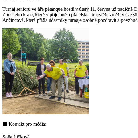
Turnaj seniorů ve hře pétanque hostil v úterý 11. června už tradičně
Zlínského kraje, které v příjemné a přátelské atmosféře změřily své s
Ančincová, která přišla účastníky turnaje osobně pozdravit a povzbudi
⬛ Kontakt pro média:
Soňa Ličková