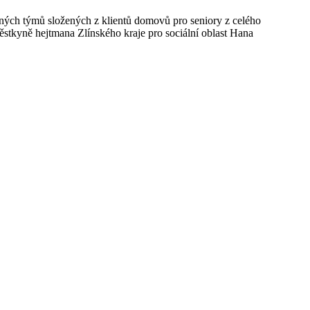
enných týmů složených z klientů domovů pro seniory z celého
áměstkyně hejtmana Zlínského kraje pro sociální oblast Hana