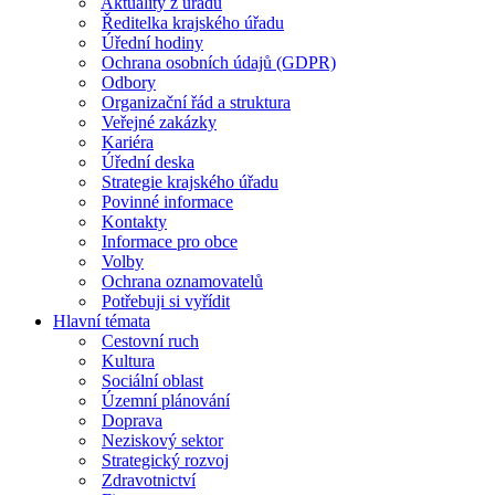
Aktuality z úřadu
Ředitelka krajského úřadu
Úřední hodiny
Ochrana osobních údajů (GDPR)
Odbory
Organizační řád a struktura
Veřejné zakázky
Kariéra
Úřední deska
Strategie krajského úřadu
Povinné informace
Kontakty
Informace pro obce
Volby
Ochrana oznamovatelů
Potřebuji si vyřídit
Hlavní témata
Cestovní ruch
Kultura
Sociální oblast
Územní plánování
Doprava
Neziskový sektor
Strategický rozvoj
Zdravotnictví