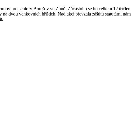
 Domov pro seniory Burešov ve Zlíně. Zúčastnilo se ho celkem 12 tříčl
íly na dvou venkovních hřištích. Nad akcí převzala záštitu statutární n
t.