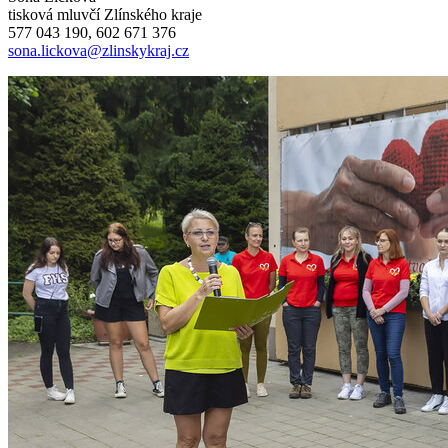
tisková mluvčí Zlínského kraje
577 043 190, 602 671 376
sona.lickova@zlinskykraj.cz