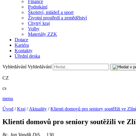
Finance
Podnikání
Školství, mládež a sport
Životní prostředí a zemědělství
Chytrý kraj
Volby
Materiály ZZK
Dotace
Kariéra
Kontakty
Úřední deska
Vyhledávání
Vyhledávání
CZ
cs
menu
Úvod
/
Kraj
/
Aktuality
/
Klienti domovů pro seniory soutěžili ve Zlí
Klienti domovů pro seniory soutěžili ve Zl
Bc. Jan Vandík DiS.
130