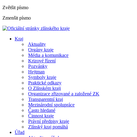
Zvětšit písmo
Zmenšit písmo
Kraj
Aktuality
Orgány kraje
Média a komunikace
Krizové řízení
Pozvánky
Hejtman
Symboly kraje
Praktické odkazy
O Zlínském kraji
Organizace zřizované a založené ZK
Transparentní kraj
Mezinárodní spolupráce
Často hledané
Činnost kraje
Právní předpisy kraje
Zlínský kraj pomáhá
Úřad