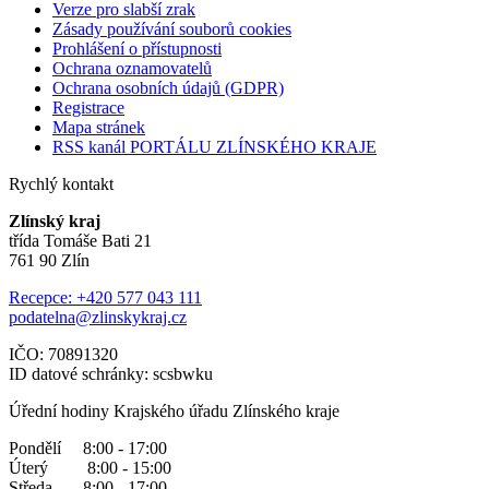
Verze pro slabší zrak
Zásady používání souborů cookies
Prohlášení o přístupnosti
Ochrana oznamovatelů
Ochrana osobních údajů (GDPR)
Registrace
Mapa stránek
RSS kanál PORTÁLU ZLÍNSKÉHO KRAJE
Rychlý kontakt
Zlínský kraj
třída Tomáše Bati 21
761 90 Zlín
Recepce: +420 577 043 111
podatelna@zlinskykraj.cz
IČO: 70891320
ID datové schránky: scsbwku
Úřední hodiny Krajského úřadu Zlínského kraje
Pondělí 8:00 - 17:00
Úterý 8:00 - 15:00
Středa 8:00 - 17:00