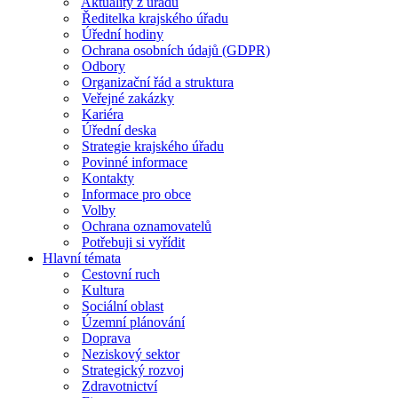
Aktuality z úřadu
Ředitelka krajského úřadu
Úřední hodiny
Ochrana osobních údajů (GDPR)
Odbory
Organizační řád a struktura
Veřejné zakázky
Kariéra
Úřední deska
Strategie krajského úřadu
Povinné informace
Kontakty
Informace pro obce
Volby
Ochrana oznamovatelů
Potřebuji si vyřídit
Hlavní témata
Cestovní ruch
Kultura
Sociální oblast
Územní plánování
Doprava
Neziskový sektor
Strategický rozvoj
Zdravotnictví