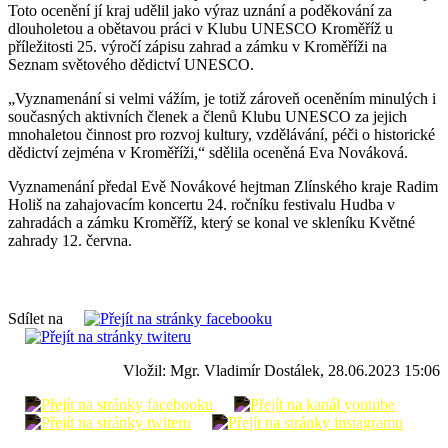
Toto ocenění jí kraj udělil jako výraz uznání a poděkování za
dlouholetou a obětavou práci v Klubu UNESCO Kroměříž u
příležitosti 25. výročí zápisu zahrad a zámku v Kroměříži na
Seznam světového dědictví UNESCO.
„Vyznamenání si velmi vážím, je totiž zároveň oceněním minulých i
současných aktivních členek a členů Klubu UNESCO za jejich
mnohaletou činnost pro rozvoj kultury, vzdělávání, péči o historické
dědictví zejména v Kroměříži,“ sdělila oceněná Eva Nováková.
Vyznamenání předal Evě Novákové hejtman Zlínského kraje Radim
Holiš na zahajovacím koncertu 24. ročníku festivalu Hudba v
zahradách a zámku Kroměříž, který se konal ve skleníku Květné
zahrady 12. června.
Sdílet na
Vložil: Mgr. Vladimír Dostálek, 28.06.2023 15:06