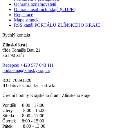
Ochrana oznamovatelů
Ochrana osobních údajů (GDPR)
Registrace
Mapa stránek
RSS kanál PORTÁLU ZLÍNSKÉHO KRAJE
Rychlý kontakt
Zlínský kraj
třída Tomáše Bati 21
761 90 Zlín
Recepce: +420 577 043 111
podatelna@zlinskykraj.cz
IČO: 70891320
ID datové schránky: scsbwku
Úřední hodiny Krajského úřadu Zlínského kraje
Pondělí 8:00 - 17:00
Úterý 8:00 - 15:00
Středa 8:00 - 17:00
Čtvrtek 8:00 - 15:00
Pátek 8:00 - 13:00