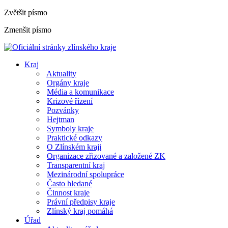
Zvětšit písmo
Zmenšit písmo
Kraj
Aktuality
Orgány kraje
Média a komunikace
Krizové řízení
Pozvánky
Hejtman
Symboly kraje
Praktické odkazy
O Zlínském kraji
Organizace zřizované a založené ZK
Transparentní kraj
Mezinárodní spolupráce
Často hledané
Činnost kraje
Právní předpisy kraje
Zlínský kraj pomáhá
Úřad