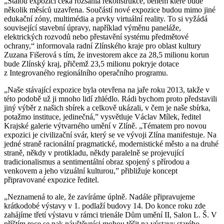
„Stálou expozici čeká rozsáhlá rekonstrukce, během které bude
několik měsíců uzavřena. Součástí nové expozice budou mimo jiné
edukační zóny, multimédia a prvky virtuální reality. To si vyžádá
související stavební úpravy, například výměnu paneláže,
elektrických rozvodů nebo přestavění systému předmětové
ochrany,“ informovala radní Zlínského kraje pro oblast kultury
Zuzana Fišerová s tím, že investorem akce za 28,5 milionu korun
bude Zlínský kraj, přičemž 23,5 milionu pokryje dotace
z Integrovaného regionálního operačního programu.
„Naše stávající expozice byla otevřena na jaře roku 2013, takže v
této podobě už ji mnoho lidí zhlédlo. Rádi bychom proto představili
jiný výběr z našich sbírek a celkově ukázali, v čem je naše sbírka,
potažmo instituce, jedinečná,” vysvětluje Václav Mílek, ředitel
Krajské galerie výtvarného umění v Zlíně. „Tématem pro novou
expozici je civilizační svár, který se ve vývoji Zlína manifestuje. Na
jedné straně racionální pragmatické, modernistické město a na druhé
straně, někdy v protikladu, někdy paralelně se projevující
tradicionalismus a sentimentální obraz spojený s přírodou a
venkovem a jeho vizuální kulturou,” přibližuje koncept
připravované expozice ředitel.
„Neznamená to ale, že zavíráme úplně. Nadále připravujeme
krátkodobé výstavy v 1. podlaží budovy 14. Do konce roku zde
zahájíme třetí výstavu v rámci trienále Dům umění II, Salon L. Š. V
příštím roce se pak návštěvníci mohou těšit na výstavy starého