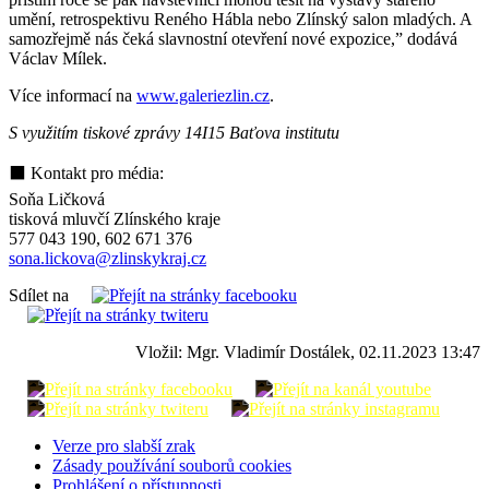
umění, retrospektivu Reného Hábla nebo Zlínský salon mladých. A
samozřejmě nás čeká slavnostní otevření nové expozice,” dodává
Václav Mílek.
Více informací na
www.galeriezlin.cz
.
S využitím tiskové zprávy 14I15 Baťova institutu
⬛ Kontakt pro média:
Soňa Ličková
tisková mluvčí Zlínského kraje
577 043 190, 602 671 376
sona.lickova@zlinskykraj.cz
Sdílet na
Vložil: Mgr. Vladimír Dostálek, 02.11.2023 13:47
Verze pro slabší zrak
Zásady používání souborů cookies
Prohlášení o přístupnosti