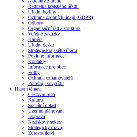
Aktuality z úřadu
Ředitelka krajského úřadu
Úřední hodiny
Ochrana osobních údajů (GDPR)
Odbory
Organizační řád a struktura
Veřejné zakázky
Kariéra
Úřední deska
Strategie krajského úřadu
Povinné informace
Kontakty
Informace pro obce
Volby
Ochrana oznamovatelů
Potřebuji si vyřídit
Hlavní témata
Cestovní ruch
Kultura
Sociální oblast
Územní plánování
Doprava
Neziskový sektor
Strategický rozvoj
Zdravotnictví