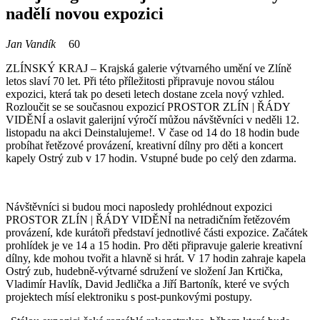
nadělí novou expozici
Jan Vandík
60
ZLÍNSKÝ KRAJ – Krajská galerie výtvarného umění ve Zlíně
letos slaví 70 let. Při této příležitosti připravuje novou stálou
expozici, která tak po deseti letech dostane zcela nový vzhled.
Rozloučit se se současnou expozicí PROSTOR ZLÍN | ŘÁDY
VIDĚNÍ a oslavit galerijní výročí můžou návštěvníci v neděli 12.
listopadu na akci Deinstalujeme!. V čase od 14 do 18 hodin bude
probíhat řetězové provázení, kreativní dílny pro děti a koncert
kapely Ostrý zub v 17 hodin. Vstupné bude po celý den zdarma.
Návštěvníci si budou moci naposledy prohlédnout expozici
PROSTOR ZLÍN | ŘÁDY VIDĚNÍ na netradičním řetězovém
provázení, kde kurátoři představí jednotlivé části expozice. Začátek
prohlídek je ve 14 a 15 hodin. Pro děti připravuje galerie kreativní
dílny, kde mohou tvořit a hlavně si hrát. V 17 hodin zahraje kapela
Ostrý zub, hudebně-výtvarné sdružení ve složení Jan Krtička,
Vladimír Havlík, David Jedlička a Jiří Bartoník, které ve svých
projektech mísí elektroniku s post-punkovými postupy.