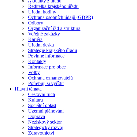
Aktuality z úřadu
Ředitelka krajského úřadu
Úřední hodiny
Ochrana osobních údajů (GDPR)
Odbory
Organizační řád a struktura
Veřejné zakázky
Kariéra
Úřední deska
Strategie krajského úřadu
Povinné informace
Kontakty
Informace pro obce
Volby
Ochrana oznamovatelů
Potřebuji si vyřídit
Hlavní témata
Cestovní ruch
Kultura
Sociální oblast
Územní plánování
Doprava
Neziskový sektor
Strategický rozvoj
Zdravotnictví