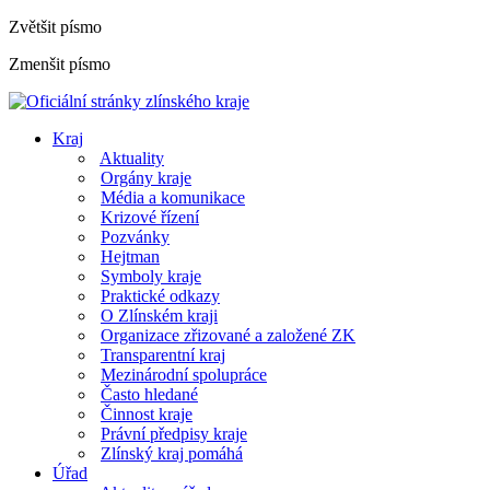
Zvětšit písmo
Zmenšit písmo
Kraj
Aktuality
Orgány kraje
Média a komunikace
Krizové řízení
Pozvánky
Hejtman
Symboly kraje
Praktické odkazy
O Zlínském kraji
Organizace zřizované a založené ZK
Transparentní kraj
Mezinárodní spolupráce
Často hledané
Činnost kraje
Právní předpisy kraje
Zlínský kraj pomáhá
Úřad