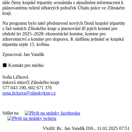
dále členy krajské tripartity seznámila s aktuálními informacemi k
plánovanému rušení některých poboček Úřadu práce ve Zlínském
kraji.
Na programu bylo také představení nových členů krajské tripartity
z řad radních Zlínského kraje a jmenování tří jejích komisí pro
období let 2025–2028: ekonomické komise, komise pro
zdravotnictví a komise pro dopravu. K dalšímu jednání se krajská
tripartita sejde 15. května.
Zpracoval: Jan Vandík
⬛ Kontakt pro média:
Soňa Ličková
tisková mluvčí Zlínského kraje
577 043 190, 602 671 376
sona.lickova@zlinskykraj.cz
Sdílet na
Vložil: Bc. Jan Vandík DiS., 11.02.2025 07:51