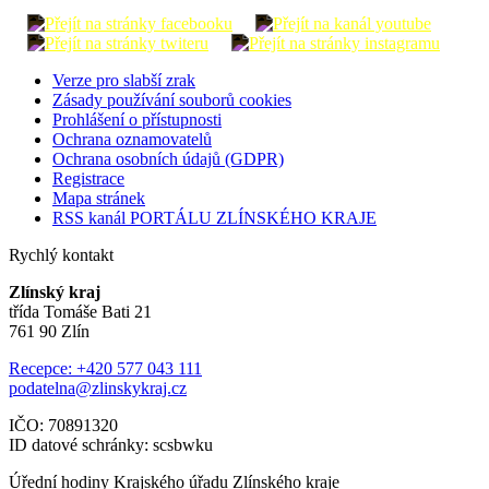
Verze pro slabší zrak
Zásady používání souborů cookies
Prohlášení o přístupnosti
Ochrana oznamovatelů
Ochrana osobních údajů (GDPR)
Registrace
Mapa stránek
RSS kanál PORTÁLU ZLÍNSKÉHO KRAJE
Rychlý kontakt
Zlínský kraj
třída Tomáše Bati 21
761 90 Zlín
Recepce: +420 577 043 111
podatelna@zlinskykraj.cz
IČO: 70891320
ID datové schránky: scsbwku
Úřední hodiny Krajského úřadu Zlínského kraje