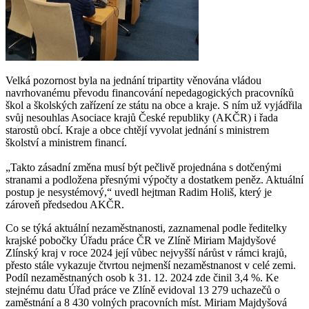
Velká pozornost byla na jednání tripartity věnována vládou
navrhovanému převodu financování nepedagogických pracovníků
škol a školských zařízení ze státu na obce a kraje. S ním už vyjádřila
svůj nesouhlas Asociace krajů České republiky (AKČR) i řada
starostů obcí. Kraje a obce chtějí vyvolat jednání s ministrem
školství a ministrem financí.
„Takto zásadní změna musí být pečlivě projednána s dotčenými
stranami a podložena přesnými výpočty a dostatkem peněz. Aktuální
postup je nesystémový,“ uvedl hejtman Radim Holiš, který je
zároveň předsedou AKČR.
Co se týká aktuální nezaměstnanosti, zaznamenal podle ředitelky
krajské pobočky Úřadu práce ČR ve Zlíně Miriam Majdyšové
Zlínský kraj v roce 2024 její vůbec nejvyšší nárůst v rámci krajů,
přesto stále vykazuje čtvrtou nejmenší nezaměstnanost v celé zemi.
Podíl nezaměstnaných osob k 31. 12. 2024 zde činil 3,4 %. Ke
stejnému datu Úřad práce ve Zlíně evidoval 13 279 uchazečů o
zaměstnání a 8 430 volných pracovních míst. Miriam Majdyšová