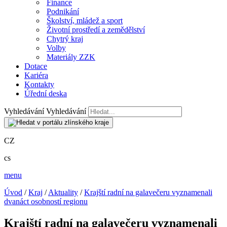
Finance
Podnikání
Školství, mládež a sport
Životní prostředí a zemědělství
Chytrý kraj
Volby
Materiály ZZK
Dotace
Kariéra
Kontakty
Úřední deska
Vyhledávání
Vyhledávání
CZ
cs
menu
Úvod
/
Kraj
/
Aktuality
/
Krajští radní na galavečeru vyznamenali
dvanáct osobností regionu
Krajští radní na galavečeru vyznamenali