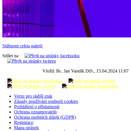
Stáhnout celou galerii
Sdílet na
Vložil: Bc. Jan Vandík DiS., 15.04.2024 11:07
Verze pro slabší zrak
Zásady používání souborů cookies
Prohlášení o přístupnosti
Ochrana oznamovatelů
Ochrana osobních údajů (GDPR)
Registrace
Mapa stránek