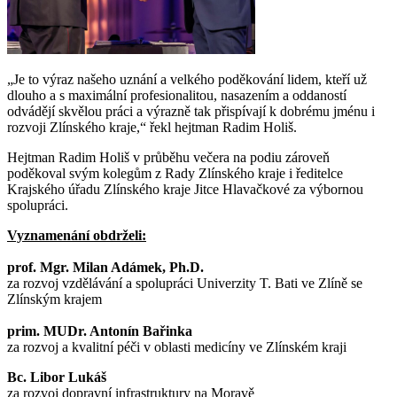
„Je to výraz našeho uznání a velkého poděkování lidem, kteří už
dlouho a s maximální profesionalitou, nasazením a oddaností
odvádějí skvělou práci a výrazně tak přispívají k dobrému jménu i
rozvoji Zlínského kraje,“ řekl hejtman Radim Holiš.
Hejtman Radim Holiš v průběhu večera na podiu zároveň
poděkoval svým kolegům z Rady Zlínského kraje i ředitelce
Krajského úřadu Zlínského kraje Jitce Hlavačkové za výbornou
spolupráci.
Vyznamenání obdrželi:
prof. Mgr. Milan Adámek, Ph.D.
za rozvoj vzdělávání a spolupráci Univerzity T. Bati ve Zlíně se
Zlínským krajem
prim. MUDr. Antonín Bařinka
za rozvoj a kvalitní péči v oblasti medicíny ve Zlínském kraji
Bc. Libor Lukáš
za rozvoj dopravní infrastruktury na Moravě