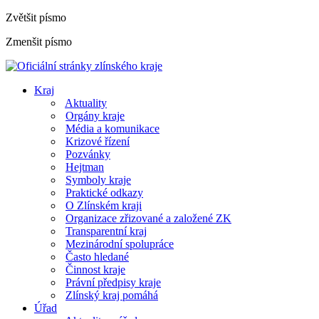
Zvětšit písmo
Zmenšit písmo
Kraj
Aktuality
Orgány kraje
Média a komunikace
Krizové řízení
Pozvánky
Hejtman
Symboly kraje
Praktické odkazy
O Zlínském kraji
Organizace zřizované a založené ZK
Transparentní kraj
Mezinárodní spolupráce
Často hledané
Činnost kraje
Právní předpisy kraje
Zlínský kraj pomáhá
Úřad