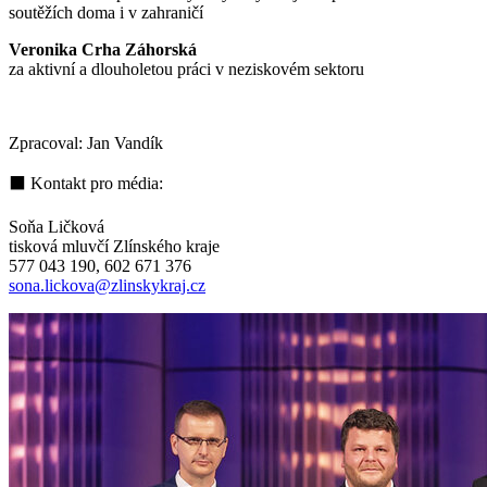
soutěžích doma i v zahraničí
Veronika Crha Záhorská
za aktivní a dlouholetou práci v neziskovém sektoru
Zpracoval: Jan Vandík
⬛ Kontakt pro média:
Soňa Ličková
tisková mluvčí Zlínského kraje
577 043 190, 602 671 376
sona.lickova@zlinskykraj.cz