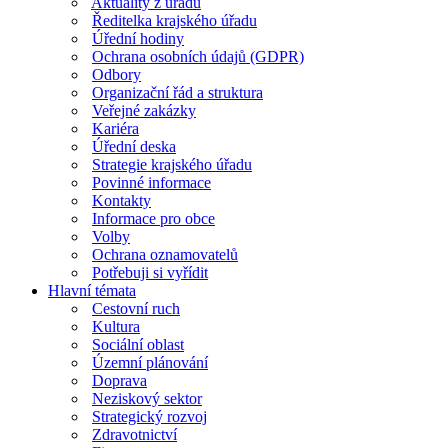
Aktuality z úřadu
Ředitelka krajského úřadu
Úřední hodiny
Ochrana osobních údajů (GDPR)
Odbory
Organizační řád a struktura
Veřejné zakázky
Kariéra
Úřední deska
Strategie krajského úřadu
Povinné informace
Kontakty
Informace pro obce
Volby
Ochrana oznamovatelů
Potřebuji si vyřídit
Hlavní témata
Cestovní ruch
Kultura
Sociální oblast
Územní plánování
Doprava
Neziskový sektor
Strategický rozvoj
Zdravotnictví