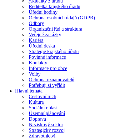
Aktuality z úřadu
Ředitelka krajského úřadu
Úřední hodiny
Ochrana osobních údajů (GDPR)
Odbory
Organizační řád a struktura
Veřejné zakázky
Kariéra
Úřední deska
Strategie krajského úřadu
Povinné informace
Kontakty
Informace pro obce
Volby
Ochrana oznamovatelů
Potřebuji si vyřídit
Hlavní témata
Cestovní ruch
Kultura
Sociální oblast
Územní plánování
Doprava
Neziskový sektor
Strategický rozvoj
Zdravotnictví