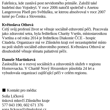
Falešnica, kde zastává post nevidomého primáše. Založil také
hudební duo Vojodeyl. V roce 2006 natočil společně s Anetou
Langerovou Píseň pro Světlušku, se kterou absolvoval v roce 2007
turné po Česku a Slovensku.
Květoslava Othová
Celý svůj profesní život se věnuje sociálně-zdravotní péči. Pracovala
jako zdravotní setra, byla ředitelkou Charity Vsetín, místostarostkou
Vsetína a od roku 2014 je ředitelkou Diakonie ČCE - hospic
Citadela. Organizace má ve Zlínském kraji své nezastupitelné místo
na poli služeb sociálně-zdravotního pomezí. Květoslava Othová se
dlouhodobě věnuje tématu paliativní péče.
Danuše Martínková
Zasloužila se o rozvoj sociálních a zdravotních služeb v regionu
Hornovsacka. V Charitě Nový Hrozenkov působila 24 let a
vybudovala organizaci zajišťující péči v celém regionu.
⬛ Kontakt pro média:
Soňa Ličková
tisková mluvčí Zlínského kraje
577 043 190, 602 671 376
sona.lickova@zlinskykraj.cz