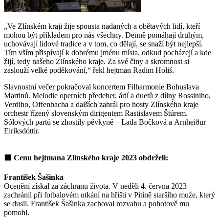
„Ve Zlínském kraji žije spousta nadaných a obětavých lidí, kteří
mohou být příkladem pro nás všechny. Denně pomáhají druhým,
uchovávají lidové tradice a v tom, co dělají, se snaží být nejlepší.
Tím vším přispívají k dobrému jménu místa, odkud pocházejí a kde
žijí, tedy našeho Zlínského kraje. Za své činy a skromnost si
zaslouží velké poděkování,“ řekl hejtman Radim Holiš.
Slavnostní večer pokračoval koncertem Filharmonie Bohuslava
Martinů. Melodie operních předeher, árií a duetů z dílny Rossiniho,
Verdiho, Offenbacha a dalších zahrál pro hosty Zlínského kraje
orchestr řízený slovenským dirigentem Rastislavem Štúrem.
Sólových partů se zhostily pěvkyně – Lada Bočková a Arnheiður
Eiríksdóttir.
⬛
Cenu hejtmana Zlínského kraje 2023 obdrželi:
František Šašinka
Ocenění získal za záchranu života. V neděli 4. června 2023
zachránil při fotbalovém utkání na hřišti v Pitíně staršího muže, který
se dusil. František Šašinka zachoval rozvahu a pohotově mu
pomohl.