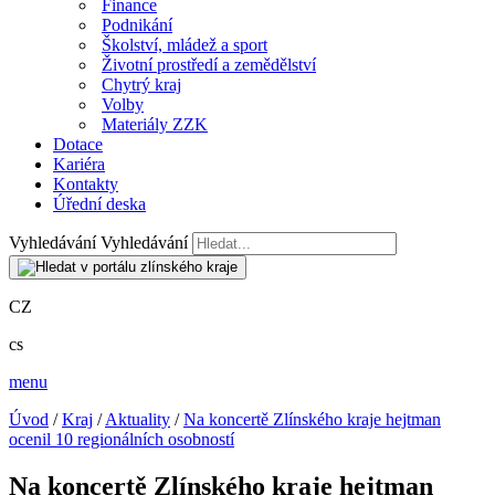
Finance
Podnikání
Školství, mládež a sport
Životní prostředí a zemědělství
Chytrý kraj
Volby
Materiály ZZK
Dotace
Kariéra
Kontakty
Úřední deska
Vyhledávání
Vyhledávání
CZ
cs
menu
Úvod
/
Kraj
/
Aktuality
/
Na koncertě Zlínského kraje hejtman
ocenil 10 regionálních osobností
Na koncertě Zlínského kraje hejtman