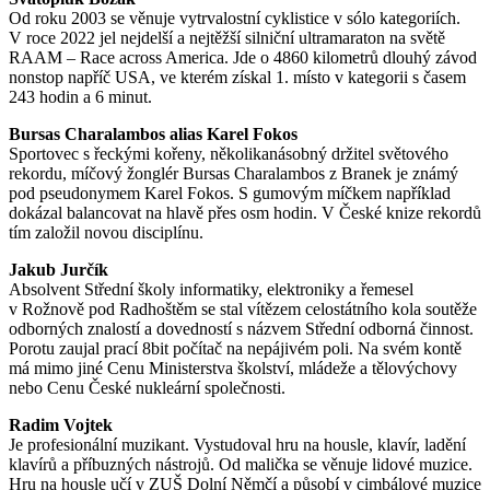
Od roku 2003 se věnuje vytrvalostní cyklistice v sólo kategoriích.
V roce 2022 jel nejdelší a nejtěžší silniční ultramaraton na světě
RAAM – Race across America. Jde o 4860 kilometrů dlouhý závod
nonstop napříč USA, ve kterém získal 1. místo v kategorii s časem
243 hodin a 6 minut.
Bursas Charalambos alias Karel Fokos
Sportovec s řeckými kořeny, několikanásobný držitel světového
rekordu, míčový žonglér Bursas Charalambos z Branek je známý
pod pseudonymem Karel Fokos. S gumovým míčkem například
dokázal balancovat na hlavě přes osm hodin. V České knize rekordů
tím založil novou disciplínu.
Jakub Jurčík
Absolvent Střední školy informatiky, elektroniky a řemesel
v Rožnově pod Radhoštěm se stal vítězem celostátního kola soutěže
odborných znalostí a dovedností s názvem Střední odborná činnost.
Porotu zaujal prací 8bit počítač na nepájivém poli. Na svém kontě
má mimo jiné Cenu Ministerstva školství, mládeže a tělovýchovy
nebo Cenu České nukleární společnosti.
Radim Vojtek
Je profesionální muzikant. Vystudoval hru na housle, klavír, ladění
klavírů a příbuzných nástrojů. Od malička se věnuje lidové muzice.
Hru na housle učí v ZUŠ Dolní Němčí a působí v cimbálové muzice