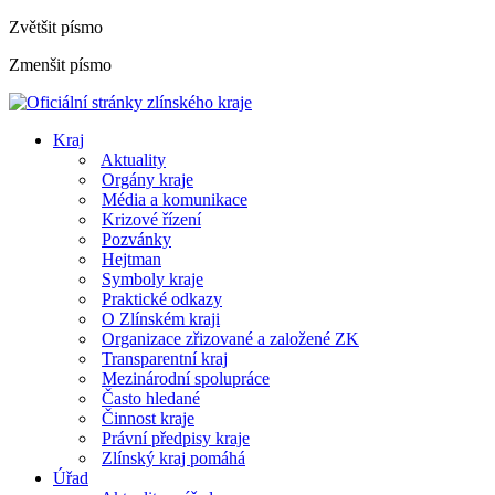
Zvětšit písmo
Zmenšit písmo
Kraj
Aktuality
Orgány kraje
Média a komunikace
Krizové řízení
Pozvánky
Hejtman
Symboly kraje
Praktické odkazy
O Zlínském kraji
Organizace zřizované a založené ZK
Transparentní kraj
Mezinárodní spolupráce
Často hledané
Činnost kraje
Právní předpisy kraje
Zlínský kraj pomáhá
Úřad