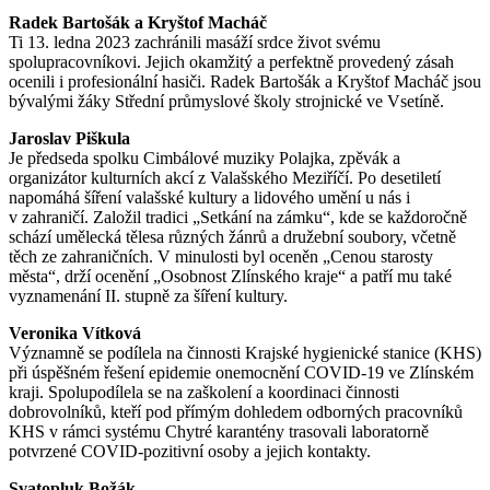
Radek Bartošák a Kryštof Macháč
Ti 13. ledna 2023 zachránili masáží srdce život svému
spolupracovníkovi. Jejich okamžitý a perfektně provedený zásah
ocenili i profesionální hasiči. Radek Bartošák a Kryštof Macháč jsou
bývalými žáky Střední průmyslové školy strojnické ve Vsetíně.
Jaroslav Piškula
Je předseda spolku Cimbálové muziky Polajka, zpěvák a
organizátor kulturních akcí z Valašského Meziříčí. Po desetiletí
napomáhá šíření valašské kultury a lidového umění u nás i
v zahraničí. Založil tradici „Setkání na zámku“, kde se každoročně
schází umělecká tělesa různých žánrů a družební soubory, včetně
těch ze zahraničních. V minulosti byl oceněn „Cenou starosty
města“, drží ocenění „Osobnost Zlínského kraje“ a patří mu také
vyznamenání II. stupně za šíření kultury.
Veronika Vítková
Významně se podílela na činnosti Krajské hygienické stanice (KHS)
při úspěšném řešení epidemie onemocnění COVID-19 ve Zlínském
kraji. Spolupodílela se na zaškolení a koordinaci činnosti
dobrovolníků, kteří pod přímým dohledem odborných pracovníků
KHS v rámci systému Chytré karantény trasovali laboratorně
potvrzené COVID-pozitivní osoby a jejich kontakty.
S
vatopluk Božák