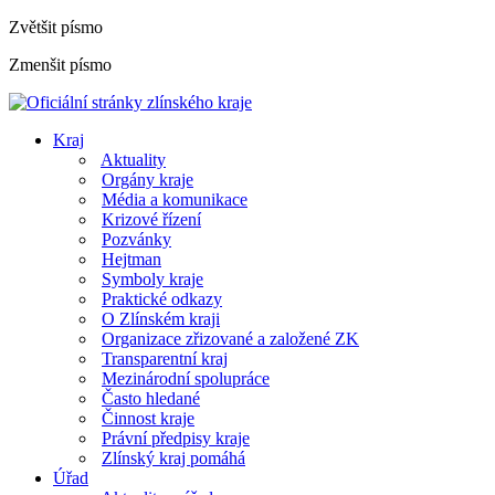
Zvětšit písmo
Zmenšit písmo
Kraj
Aktuality
Orgány kraje
Média a komunikace
Krizové řízení
Pozvánky
Hejtman
Symboly kraje
Praktické odkazy
O Zlínském kraji
Organizace zřizované a založené ZK
Transparentní kraj
Mezinárodní spolupráce
Často hledané
Činnost kraje
Právní předpisy kraje
Zlínský kraj pomáhá
Úřad