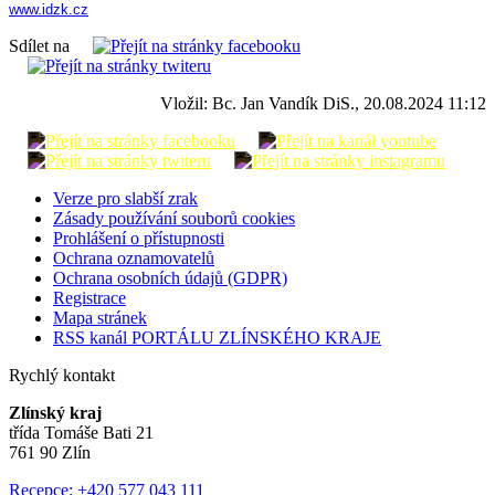
www.idzk.cz
Sdílet na
Vložil: Bc. Jan Vandík DiS., 20.08.2024 11:12
Verze pro slabší zrak
Zásady používání souborů cookies
Prohlášení o přístupnosti
Ochrana oznamovatelů
Ochrana osobních údajů (GDPR)
Registrace
Mapa stránek
RSS kanál PORTÁLU ZLÍNSKÉHO KRAJE
Rychlý kontakt
Zlínský kraj
třída Tomáše Bati 21
761 90 Zlín
Recepce: +420 577 043 111