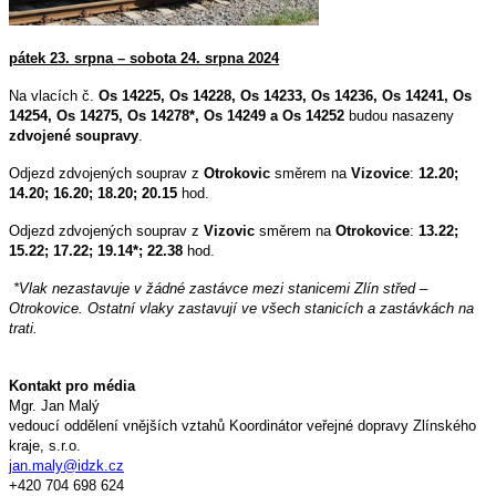
pátek 23. srpna – sobota 24. srpna 2024
Na vlacích č.
Os 14225, Os 14228, Os 14233, Os 14236, Os 14241, Os
14254, Os 14275, Os 14278*, Os 14249 a Os 14252
budou nasazeny
zdvojené soupravy
.
Odjezd zdvojených souprav z
Otrokovic
směrem na
Vizovice
:
12.20;
14.20; 16.20; 18.20; 20.15
hod.
Odjezd zdvojených souprav z
Vizovic
směrem na
Otrokovice
:
13.22;
15.22; 17.22; 19.14*; 22.38
hod.
*Vlak nezastavuje v žádné zastávce mezi stanicemi Zlín střed –
Otrokovice. Ostatní vlaky zastavují ve všech stanicích a zastávkách na
trati.
Kontakt pro média
Mgr. Jan Malý
vedoucí oddělení vnějších vztahů Koordinátor veřejné dopravy Zlínského
kraje, s.r.o.
jan.maly@idzk.cz
+420 704 698 624