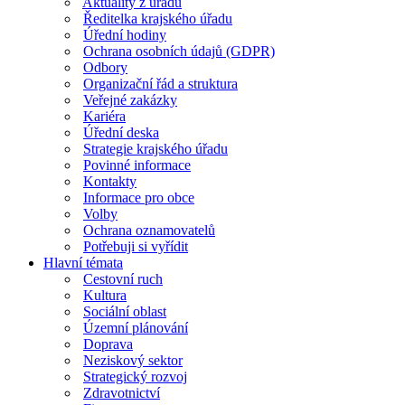
Aktuality z úřadu
Ředitelka krajského úřadu
Úřední hodiny
Ochrana osobních údajů (GDPR)
Odbory
Organizační řád a struktura
Veřejné zakázky
Kariéra
Úřední deska
Strategie krajského úřadu
Povinné informace
Kontakty
Informace pro obce
Volby
Ochrana oznamovatelů
Potřebuji si vyřídit
Hlavní témata
Cestovní ruch
Kultura
Sociální oblast
Územní plánování
Doprava
Neziskový sektor
Strategický rozvoj
Zdravotnictví