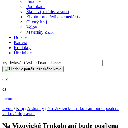
Finance
Podnikání
Školství, mládež a sport
Životní prostředí a zemědělství
Chytrý kraj
Volby
Materiály ZZK
Dotace
Kariéra
Kontakty
Úřední deska
Vyhledávání
Vyhledávání
CZ
cs
menu
Úvod
/
Kraj
/
Aktuality
/
Na Vizovické Trnkobraní bude posílena
vlaková doprava
Na Vizovické Trnkobraní bude posílena