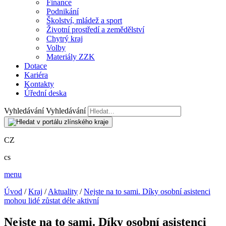
Finance
Podnikání
Školství, mládež a sport
Životní prostředí a zemědělství
Chytrý kraj
Volby
Materiály ZZK
Dotace
Kariéra
Kontakty
Úřední deska
Vyhledávání
Vyhledávání
CZ
cs
menu
Úvod
/
Kraj
/
Aktuality
/
Nejste na to sami. Díky osobní asistenci
mohou lidé zůstat déle aktivní
Nejste na to sami. Díky osobní asistenci