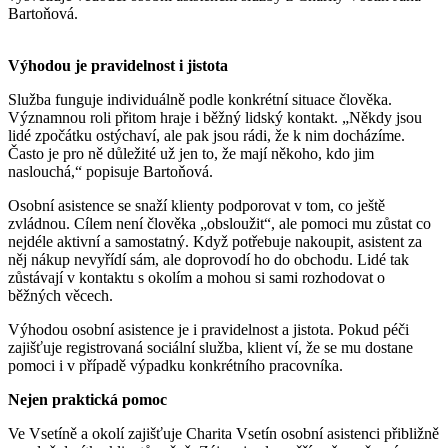
Bartoňová.
Výhodou je pravidelnost i jistota
Služba funguje individuálně podle konkrétní situace člověka.
Významnou roli přitom hraje i běžný lidský kontakt. „Někdy jsou
lidé zpočátku ostýchaví, ale pak jsou rádi, že k nim docházíme.
Často je pro ně důležité už jen to, že mají někoho, kdo jim
naslouchá,“ popisuje Bartoňová.
Osobní asistence se snaží klienty podporovat v tom, co ještě
zvládnou. Cílem není člověka „obsloužit“, ale pomoci mu zůstat co
nejdéle aktivní a samostatný. Když potřebuje nakoupit, asistent za
něj nákup nevyřídí sám, ale doprovodí ho do obchodu. Lidé tak
zůstávají v kontaktu s okolím a mohou si sami rozhodovat o
běžných věcech.
Výhodou osobní asistence je i pravidelnost a jistota. Pokud péči
zajišťuje registrovaná sociální služba, klient ví, že se mu dostane
pomoci i v případě výpadku konkrétního pracovníka.
Nejen praktická pomoc
Ve Vsetíně a okolí zajišťuje Charita Vsetín osobní asistenci přibližně