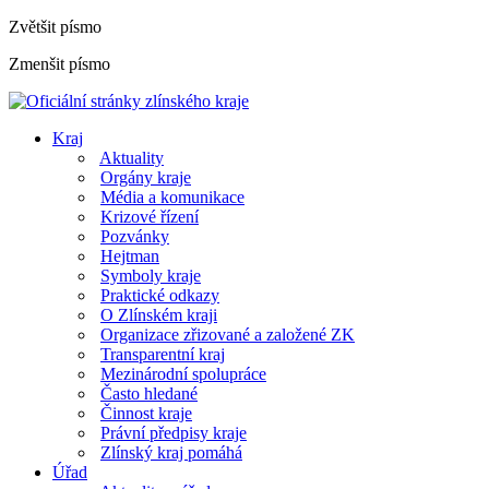
Zvětšit písmo
Zmenšit písmo
Kraj
Aktuality
Orgány kraje
Média a komunikace
Krizové řízení
Pozvánky
Hejtman
Symboly kraje
Praktické odkazy
O Zlínském kraji
Organizace zřizované a založené ZK
Transparentní kraj
Mezinárodní spolupráce
Často hledané
Činnost kraje
Právní předpisy kraje
Zlínský kraj pomáhá
Úřad