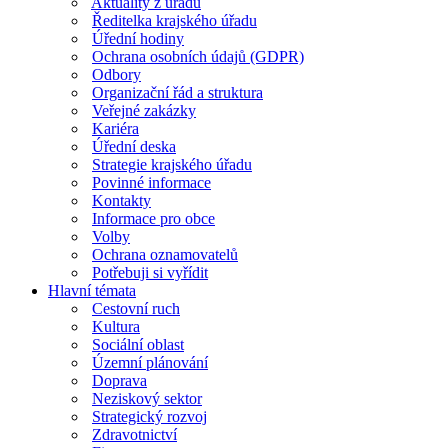
Aktuality z úřadu
Ředitelka krajského úřadu
Úřední hodiny
Ochrana osobních údajů (GDPR)
Odbory
Organizační řád a struktura
Veřejné zakázky
Kariéra
Úřední deska
Strategie krajského úřadu
Povinné informace
Kontakty
Informace pro obce
Volby
Ochrana oznamovatelů
Potřebuji si vyřídit
Hlavní témata
Cestovní ruch
Kultura
Sociální oblast
Územní plánování
Doprava
Neziskový sektor
Strategický rozvoj
Zdravotnictví