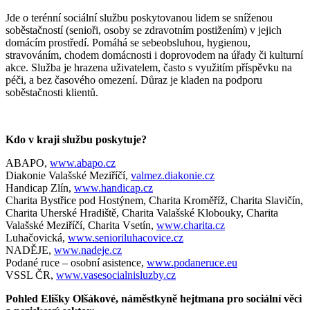
Jde o terénní sociální službu poskytovanou lidem se sníženou
soběstačností (senioři, osoby se zdravotním postižením) v jejich
domácím prostředí. Pomáhá se sebeobsluhou, hygienou,
stravováním, chodem domácnosti i doprovodem na úřady či kulturní
akce. Služba je hrazena uživatelem, často s využitím příspěvku na
péči, a bez časového omezení. Důraz je kladen na podporu
soběstačnosti klientů.
Kdo v kraji službu poskytuje?
ABAPO,
www.abapo.cz
Diakonie Valašské Meziříčí,
valmez.diakonie.cz
Handicap Zlín,
www.handicap.cz
Charita Bystřice pod Hostýnem, Charita Kroměříž, Charita Slavičín,
Charita Uherské Hradiště, Charita Valašské Klobouky, Charita
Valašské Meziříčí, Charita Vsetín,
www.charita.cz
Luhačovická,
www.senioriluhacovice.cz
NADĚJE,
www.nadeje.cz
Podané ruce – osobní asistence,
www.podaneruce.eu
VSSL ČR,
www.vasesocialnisluzby.cz
Pohled Elišky Olšákové, náměstkyně hejtmana pro sociální věci