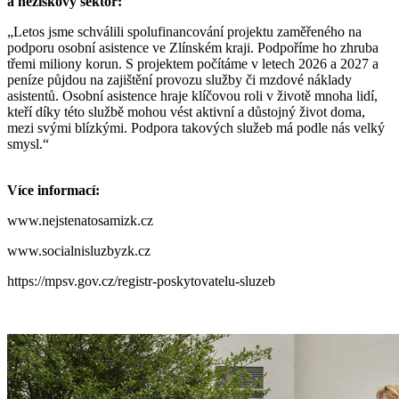
a neziskový sektor:
„
Letos jsme schválili spolufinancování projektu zaměřeného na
podporu osobní asistence ve Zlínském kraji. Podpoříme ho zhruba
třemi miliony korun. S projektem počítáme v letech 2026 a 2027 a
peníze půjdou na zajištění provozu služby či mzdové náklady
asistentů. Osobní asistence hraje klíčovou roli v životě mnoha lidí,
kteří díky této službě mohou vést aktivní a důstojný život doma,
mezi svými blízkými. Podpora takových služeb má podle nás velký
smysl.
“
Více informací:
www.nejstenatosamizk.cz
www.socialnisluzbyzk.cz
https://mpsv.gov.cz/registr-poskytovatelu-sluzeb