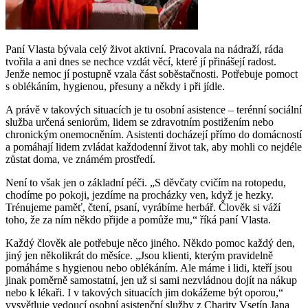
Paní Vlasta bývala celý život aktivní. Pracovala na nádraží, ráda
tvořila a ani dnes se nechce vzdát věcí, které jí přinášejí radost.
Jenže nemoc jí postupně vzala část soběstačnosti. Potřebuje pomoct
s oblékáním, hygienou, přesuny a někdy i při jídle.
A právě v takových situacích je tu osobní asistence – terénní sociální
služba určená seniorům, lidem se zdravotním postižením nebo
chronickým onemocněním. Asistenti docházejí přímo do domácností
a pomáhají lidem zvládat každodenní život tak, aby mohli co nejdéle
zůstat doma, ve známém prostředí.
Není to však jen o základní péči. „S děvčaty cvičím na rotopedu,
chodíme po pokoji, jezdíme na procházky ven, když je hezky.
Trénujeme paměť, čtení, psaní, vyrábíme herbář. Člověk si váží
toho, že za ním někdo přijde a pomůže mu,“ říká paní Vlasta.
Každý člověk ale potřebuje něco jiného. Někdo pomoc každý den,
jiný jen několikrát do měsíce. „Jsou klienti, kterým pravidelně
pomáháme s hygienou nebo oblékáním. Ale máme i lidi, kteří jsou
jinak poměrně samostatní, jen už si sami nezvládnou dojít na nákup
nebo k lékaři. I v takových situacích jim dokážeme být oporou,“
vysvětluje vedoucí osobní asistenční služby z Charity Vsetín Jana