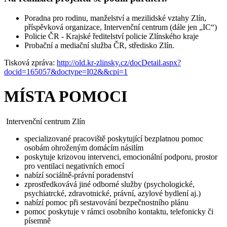
Poradna pro rodinu, manželství a mezilidské vztahy Zlín,
příspěvková organizace, Intervenční centrum (dále jen „IC“)
Policie ČR - Krajské ředitelství policie Zlínského kraje
Probační a mediační služba ČR, středisko Zlín.
Tisková zpráva:
http://old.kr-zlinsky.cz/docDetail.aspx?
docid=165057&doctype=I02&&cpi=1
MÍSTA POMOCI
Intervenční centrum Zlín
specializované pracoviště poskytující bezplatnou pomoc
osobám ohroženým domácím násilím
poskytuje krizovou intervenci, emocionální podporu, prostor
pro ventilaci negativních emocí
nabízí sociálně-právní poradenství
zprostředkovává jiné odborné služby (psychologické,
psychiatrcké, zdravotnické, právní, azylové bydlení aj.)
nabízí pomoc při sestavování bezpečnostního plánu
pomoc poskytuje v rámci osobního kontaktu, telefonicky či
písemně