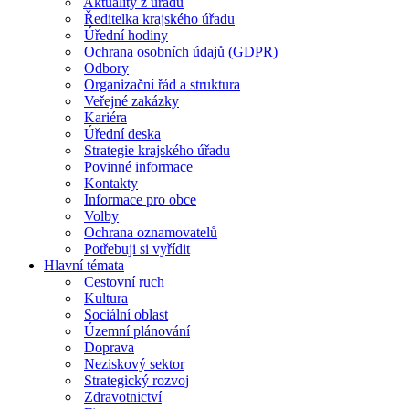
Aktuality z úřadu
Ředitelka krajského úřadu
Úřední hodiny
Ochrana osobních údajů (GDPR)
Odbory
Organizační řád a struktura
Veřejné zakázky
Kariéra
Úřední deska
Strategie krajského úřadu
Povinné informace
Kontakty
Informace pro obce
Volby
Ochrana oznamovatelů
Potřebuji si vyřídit
Hlavní témata
Cestovní ruch
Kultura
Sociální oblast
Územní plánování
Doprava
Neziskový sektor
Strategický rozvoj
Zdravotnictví