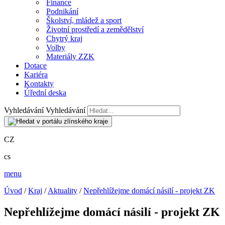
Finance
Podnikání
Školství, mládež a sport
Životní prostředí a zemědělství
Chytrý kraj
Volby
Materiály ZZK
Dotace
Kariéra
Kontakty
Úřední deska
Vyhledávání
Vyhledávání
CZ
cs
menu
Úvod
/
Kraj
/
Aktuality
/
Nepřehlížejme domácí násilí - projekt ZK
Nepřehlížejme domácí násilí - projekt ZK