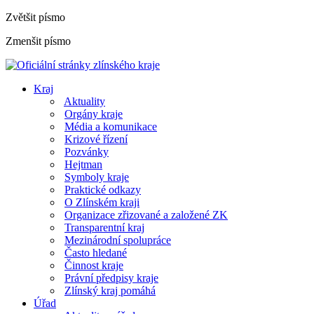
Zvětšit písmo
Zmenšit písmo
Kraj
Aktuality
Orgány kraje
Média a komunikace
Krizové řízení
Pozvánky
Hejtman
Symboly kraje
Praktické odkazy
O Zlínském kraji
Organizace zřizované a založené ZK
Transparentní kraj
Mezinárodní spolupráce
Často hledané
Činnost kraje
Právní předpisy kraje
Zlínský kraj pomáhá
Úřad