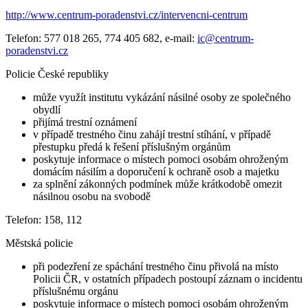
http://www.centrum-poradenstvi.cz/intervencni-centrum
Telefon: 577 018 265, 774 405 682, e-mail:
ic@centrum-
poradenstvi.cz
Policie České republiky
může využít institutu vykázání násilné osoby ze společného
obydlí
přijímá trestní oznámení
v případě trestného činu zahájí trestní stíhání, v případě
přestupku předá k řešení příslušným orgánům
poskytuje informace o místech pomoci osobám ohroženým
domácím násilím a doporučení k ochraně osob a majetku
za splnění zákonných podmínek může krátkodobě omezit
násilnou osobu na svobodě
Telefon: 158, 112
Městská policie
při podezření ze spáchání trestného činu přivolá na místo
Policii ČR, v ostatních případech postoupí záznam o incidentu
příslušnému orgánu
poskytuje informace o místech pomoci osobám ohroženým