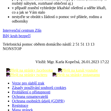
rozbitý nábytek, roztrhané oblečení aj.)
v případě zranění vyhledejte lékařské ošetření a sdělte lékaři,
co a jak se Vám stalo
nestyďte se obrátit s žádostí o pomoc své přátele, rodinu a
odborníky
Intervenční centrum Zlín
Bílý kruh bezpečí
Telefonická pomoc obětem domácího násilí: 2 51 51 13 13
NONSTOP
Vložil: Mgr. Karla Kopečná, 26.01.2023 17:22
Verze pro slabší zrak
Zásady používání souborů cookies
Prohlášení o přístupnosti
Ochrana oznamovatelů
Ochrana osobních údajů (GDPR)
Registrace
Mapa stránek