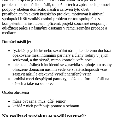
problematice domácího násilí, o možnostech a způsobech pomoci a
podpory obětem domácího násilí a zároveň tyto oběti
prostřednictvím aktivit krajského projektu motivovat k aktivní
spolupráci řešit vzniklý osobní problém cestou spolupráce s
kompetentními institucemi, přičemž projekt současně neopomíjí
důležitost práce s násilnými osobami v rámci zejména probace a
mediace.
Domácí násilí je:
fyzické, psychické nebo sexuální násilí, ke kterému dochází
opakovaně mezi intimními partnery a členy rodiny v jejich
soukromí, a tím skrytě, mimo kontrolu veřejnosti
intenzita násilných incidentů se zpravidla stupňuje a u osoby
ohrožené domácím násilím vede ke ztrátě schopnosti včas
zastavit násilí a efektivně vyřešit narušený vztah
probíhá mezi dospělými partnery, může mít formu násilí na
dětech a také na seniorech
Osoba ohrožená
může být žena, muž, dítě, senior
každá z nich potřebuje pomoc a ochranu
Na realizaci projektu se podílí partneři: