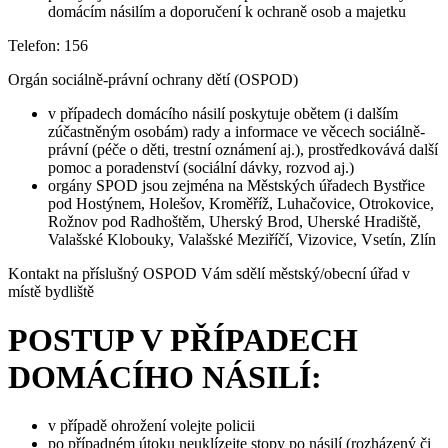
domácím násilím a doporučení k ochraně osob a majetku
Telefon: 156
Orgán sociálně-právní ochrany dětí (OSPOD)
v případech domácího násilí poskytuje obětem (i dalším
zúčastněným osobám) rady a informace ve věcech sociálně-
právní (péče o děti, trestní oznámení aj.), prostředkovává další
pomoc a poradenství (sociální dávky, rozvod aj.)
orgány SPOD jsou zejména na Městských úřadech Bystřice
pod Hostýnem, Holešov, Kroměříž, Luhačovice, Otrokovice,
Rožnov pod Radhoštěm, Uherský Brod, Uherské Hradiště,
Valašské Klobouky, Valašské Meziříčí, Vizovice, Vsetín, Zlín
Kontakt na příslušný OSPOD Vám sdělí městský/obecní úřad v
místě bydliště
POSTUP V PŘÍPADECH
DOMÁCÍHO NÁSILÍ:
v případě ohrožení volejte policii
po případném útoku neuklízejte stopy po násilí (rozházený či