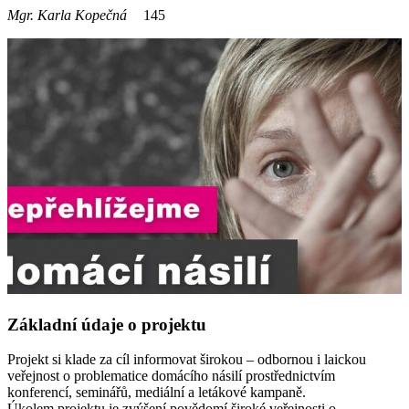
Mgr. Karla Kopečná
145
Základní údaje o projektu
Projekt si klade za cíl informovat širokou – odbornou i laickou
veřejnost o problematice domácího násilí prostřednictvím
konferencí, seminářů, mediální a letákové kampaně.
Úkolem projektu je zvýšení povědomí široké veřejnosti o