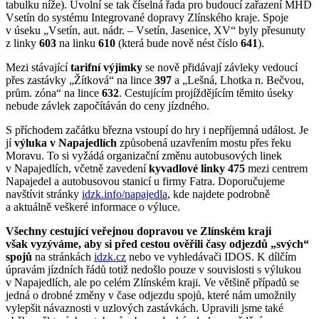
tabulku níže). Uvolní se tak číselná řada pro budoucí zařazení MHD
Vsetín do systému Integrované dopravy Zlínského kraje. Spoje
v úseku „Vsetín, aut. nádr. – Vsetín, Jasenice, XV“ byly přesunuty
z linky
603
na linku
610
(která bude nově nést číslo
641
).
Mezi stávající
tarifní výjimky
se nově přidávají závleky vedoucí
přes zastávky „Žítková“ na lince
397
a „Lešná, Lhotka n. Bečvou,
prům. zóna“ na lince
632
. Cestujícím projíždějícím těmito úseky
nebude závlek započítáván do ceny jízdného.
S příchodem začátku března vstoupí do hry i nepříjemná událost. Je
jí
výluka v Napajedlích
způsobená uzavřením mostu přes řeku
Moravu. To si vyžádá organizační změnu autobusových linek
v Napajedlích, včetně zavedení
kyvadlové linky 475
mezi centrem
Napajedel a autobusovou stanicí u firmy Fatra. Doporučujeme
navštívit stránky
idzk.info/napajedla
, kde najdete podrobně
a aktuálně veškeré informace o výluce.
Všechny cestující veřejnou dopravou ve Zlínském kraji
však vyzýváme, aby si před cestou ověřili časy odjezdů „svých“
spojů
na stránkách
idzk.cz
nebo ve vyhledávači IDOS. K dílčím
úpravám jízdních řádů totiž nedošlo pouze v souvislosti s výlukou
v Napajedlích, ale po celém Zlínském kraji. Ve většině případů se
jedná o drobné změny v čase odjezdu spojů, které nám umožnily
vylepšit návaznosti v uzlových zastávkách. Upravili jsme také