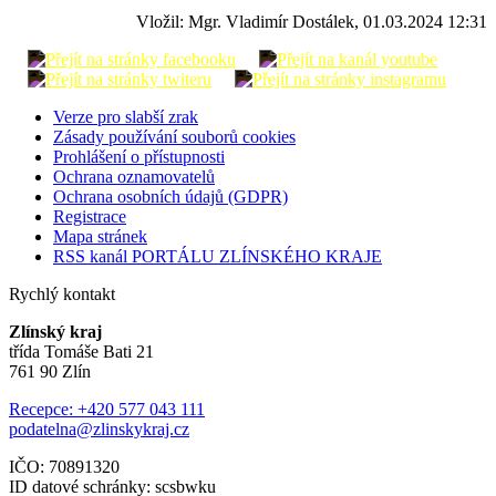
Vložil: Mgr. Vladimír Dostálek, 01.03.2024 12:31
Verze pro slabší zrak
Zásady používání souborů cookies
Prohlášení o přístupnosti
Ochrana oznamovatelů
Ochrana osobních údajů (GDPR)
Registrace
Mapa stránek
RSS kanál PORTÁLU ZLÍNSKÉHO KRAJE
Rychlý kontakt
Zlínský kraj
třída Tomáše Bati 21
761 90 Zlín
Recepce: +420 577 043 111
podatelna@zlinskykraj.cz
IČO: 70891320
ID datové schránky: scsbwku