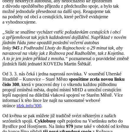
oběhy některých autobusů, aby nedocházelo ke zpožděním
z důvodu opožděného příjezdu z předchozího spoje, a bylo tak
možné jednoduše přesednout na další spoj. Reagujeme tak
na podněty od obcí a cestujících, které pečlivě evidujeme
a vyhodnocujeme.
„Stále se snažíme vycházet vstříc požadavkům cestujících i obcí
a zpříjemňovat tak jejich každodenní dojíždění. Například v novém
jízdním řádu jsme opozdili poslední večerní autobus
linky
945
z Podhradní Lhoty do Rajnochovic o 29 minut tak, aby
navazoval na vlaky jak z Rožnova pod Radhoštěm, tak z Kojetína.
A to je jen jeden příklad z mnoha.“
poznamenal o pravidelné změně
jízdních řádů jednatel KOVEDu Martin Štětkář.
Od 3. 3. nás čeká i jedna naprostá novinka. V souměstí Uherské
Hradiště – Kunovice – Staré Město
spouštíme zcela novou linku
číslo 300
, která v pracovní dny i o víkendu každou půlhodinu
propojí zmíněná města, doplní místní MHD a umožní cestujícím
lepší napojení na důležitá vlaková spojení ve Starém Městě. Více
informací k této lince lze najít na samostatné webové
stránce
idzk.info/300
.
Od května se pak můžete již tradičně svézt některým z našich
sezónních spojů.
Cyklobusy
opět pojedou na Vsetínsku nebo do
Bystřice pod Hostýnem. Na linku
979
jsme také v období od května
do konce října přidali
tři nové víkendové spoje
z Rožnova