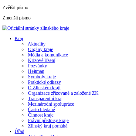
Zvětšit písmo
Zmenšit písmo
Kraj
Aktuality
Orgány kraje
Média a komunikace
Krizové řízení
Pozvánky
Hejtman
Symboly kraje
Praktické odkazy
O Zlínském kraji
Organizace zřizované a založené ZK
Transparentní kraj
Mezinárodní spolupráce
Často hledané
Činnost kraje
Právní předpisy kraje
Zlínský kraj pomáhá
Úřad