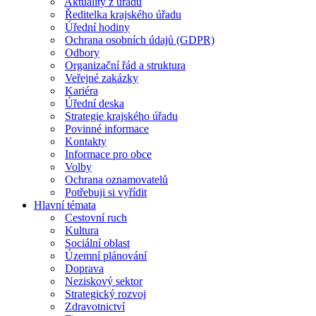
Aktuality z úřadu
Ředitelka krajského úřadu
Úřední hodiny
Ochrana osobních údajů (GDPR)
Odbory
Organizační řád a struktura
Veřejné zakázky
Kariéra
Úřední deska
Strategie krajského úřadu
Povinné informace
Kontakty
Informace pro obce
Volby
Ochrana oznamovatelů
Potřebuji si vyřídit
Hlavní témata
Cestovní ruch
Kultura
Sociální oblast
Územní plánování
Doprava
Neziskový sektor
Strategický rozvoj
Zdravotnictví