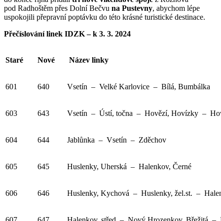
pod Radhoštěm přes Dolní Bečvu
na Pustevny
, abychom lépe
uspokojili přepravní poptávku do této krásné turistické destinace.
Přečíslování linek IDZK – k 3. 3. 2024
Staré
Nové
Název linky
601
640
Vsetín – Velké Karlovice – Bílá, Bumbálka
603
643
Vsetín – Ústí, točna – Hovězí, Hovízky – Ho
604
644
Jablůnka – Vsetín – Zděchov
605
645
Huslenky, Uherská – Halenkov, Černé
606
646
Huslenky, Kychová – Huslenky, žel.st. – Halen
607
647
Halenkov, střed – Nový Hrozenkov, Břežitá –