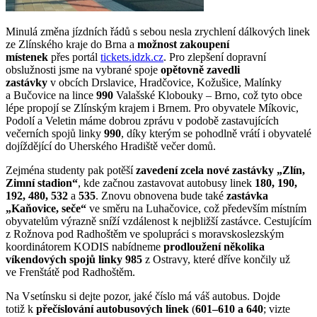
Minulá změna jízdních řádů s sebou nesla zrychlení dálkových linek
ze Zlínského kraje do Brna a
možnost zakoupení
místenek
přes portál
tickets.idzk.cz
. Pro zlepšení dopravní
obslužnosti jsme na vybrané spoje
opětovně zavedli
zastávky
v obcích Drslavice, Hradčovice, Kožušice, Malínky
a Bučovice na lince
990
Valašské Klobouky – Brno, což tyto obce
lépe propojí se Zlínským krajem i Brnem. Pro obyvatele Míkovic,
Podolí a Veletin máme dobrou zprávu v podobě zastavujících
večerních spojů linky
990
, díky kterým se pohodlně vrátí i obyvatelé
dojíždějící do Uherského Hradiště večer domů.
Zejména studenty pak potěší
zavedení zcela nové zastávky „Zlín,
Zimní stadion“
, kde začnou zastavovat autobusy linek
180, 190,
192, 480, 532
a
535
. Znovu obnovena bude také
zastávka
„Kaňovice, seče“
ve směru na Luhačovice, což především místním
obyvatelům výrazně sníží vzdálenost k nejbližší zastávce. Cestujícím
z Rožnova pod Radhoštěm ve spolupráci s moravskoslezským
koordinátorem KODIS nabídneme
prodloužení několika
víkendových spojů linky 985
z Ostravy, které dříve končily už
ve Frenštátě pod Radhoštěm.
Na Vsetínsku si dejte pozor, jaké číslo má váš autobus. Dojde
totiž k
přečíslování autobusových linek
(
601–610 a 640
; vizte