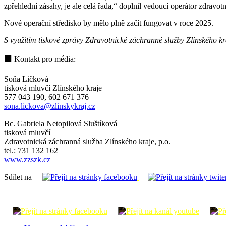
zpřehlední zásahy, je ale celá řada,“ doplnil vedoucí operátor zdravo
Nové operační středisko by mělo plně začít fungovat v roce 2025.
S využitím tiskové zprávy Zdravotnické záchranné služby Zlínského kr
⬛ Kontakt pro média:
Soňa Ličková
tisková mluvčí Zlínského kraje
577 043 190, 602 671 376
sona.lickova@zlinskykraj.cz
Bc. Gabriela Netopilová Sluštíková
tisková mluvčí
Zdravotnická záchranná služba Zlínského kraje, p.o.
tel.: 731 132 162
www.zzszk.cz
Sdílet na