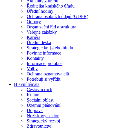
Aktuality z úřadu
Ředitelka krajského úřadu
Úřední hodiny
Ochrana osobních údajů (GDPR)
Odbory
Organizační řád a struktura
Veřejné zakázky
Kariéra
Úřední deska
Strategie krajského úřadu
Povinné informace
Kontakty
Informace pro obce
Volby
Ochrana oznamovatelů
Potřebuji si vyřídit
Hlavní témata
Cestovní ruch
Kultura
Sociální oblast
Územní plánování
Doprava
Neziskový sektor
Strategický rozvoj
Zdravotnictví