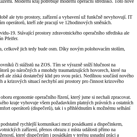
 zázemí. Moderní kraj potřebuje moderní operační středisko. Toto nové
bě ale tyto prostory, zařízení a vybavení už funkčně nevyhovují. IT
bám operátorů, kteří zde pracují ve 12hodinových směnách.
idu-19. Stávající prostory zdravotnického operačního střediska ale
 Pfeifer.
ta, celkově jich tedy bude osm. Díky novým polohovacím stolům,
ovníků či stážistů na ZOS. Tím se výrazně sníží hlučnost na
erátorů po náročných a mnohdy traumatizujících hovorech, které na
veň ale získá dostatečný klid pro svou práci. Nedílnou součástí nového
h a krizových situací nechybí ani prostory pro činnost krizového
boru ergonomie operačního řízení, který jsme si nechali zpracovat.
ského kraje vyhovuje všem požadavkům platných právních a ostatních
fort operátorů (dispečerů), tak i s přihlédnutím k možnému selhání
ad podstatně rychlejší komunikaci mezi posádkami a dispečinkem,
otnických zařízení, přenos obrazu z místa události přímo na
ností, které dispečerům i posádkám v terénu usnadní práci a