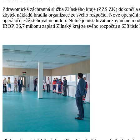
Zdravotnická záchranná služba Zlínského kraje (ZZS ZK) dokončila sta
zbytek nákladů hradila organizace ze svého rozpočtu. Nové operační s
operátoři ještě stěhovat nebudou. Nutné je instalovat nezbytné nejmo
IROP, 36,7 milionu zaplatí Zlínský kraj ze svého rozpočtu a 638 tisí