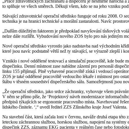
„Práce zdravotnických záchranářů a dispečerů je nesmírně náročná a z
to splňuje ve všech směrech. Děkuji všem, kdo se na jeho vzniku podí
Stávající zdravotnické operační středisko funguje od roku 2008. O s
technika je na hranici technické a morální zastaralosti. Navíc prost
„Dalším důležitým faktorem je předpoklad navyšování tísňových volání
nelze dále rozšířit. Vybudování nového ZOS bylo pro nás jediným m
Nové operační středisko vyrostlo jako nadstavba nad východním kříd
které jsou navíc podstatně větší než ty stávající, se výrazně zlepší i k
Vzniklo i nové oddělené testovací a simulační pracoviště, kde bude m
dispečinku. Denní místnost zase nabídne zázemí pro personál dispečink
linku 155 přijímají. Plně vybavené pracoviště získá i vedoucí operáto
ZOS je také oddělené pracoviště vedoucího lékaře i místnost pro ostat
štábu v těsném sousedství dispečerského sálu. Samozřejmostí jsou nové
„Že operační středisko, jako srdce záchranky, vyhovuje všem právním
V něm se přímo píše, že ‘Projektový návrh modernizace informačního
předpisů týkajících se ergonomie pracovního místa. Navrhované řešen
lidského činitele. ‘,“ uvedl ředitel ZZS Zlínského kraje Josef Valenta.
Na stavební část, která začala loni v červnu, naváže druhá etapa tét
leteckou záchrannou službou, horskou službou, napojení na systémy e
dispečink ZZS, záznamu EKG pacienta v reálném čase nebo fotodokum