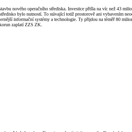
vbu nového operačního střediska. Investice přišla na víc než 43 milion
tředisko bylo nutností. To stávající totiž prostorově ani vybavením n
dernější informační systémy a technologie. Ty přijdou na téměř 80 mili
c korun zaplatí ZZS ZK.