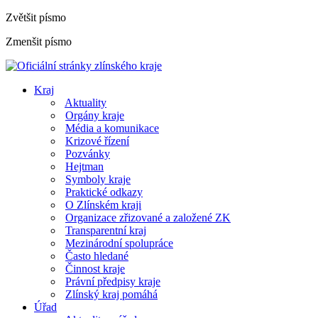
Zvětšit písmo
Zmenšit písmo
Kraj
Aktuality
Orgány kraje
Média a komunikace
Krizové řízení
Pozvánky
Hejtman
Symboly kraje
Praktické odkazy
O Zlínském kraji
Organizace zřizované a založené ZK
Transparentní kraj
Mezinárodní spolupráce
Často hledané
Činnost kraje
Právní předpisy kraje
Zlínský kraj pomáhá
Úřad