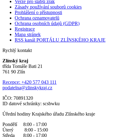
Verze pro slabší zrak
Zásady používání souborů cookies
Prohlášení o přístupnosti
Ochrana oznamovatelů
Ochrana osobních údajů (GDPR)
Registrace
Mapa stránek
RSS kanál PORTÁLU ZLÍNSKÉHO KRAJE
Rychlý kontakt
Zlínský kraj
třída Tomáše Bati 21
761 90 Zlín
Recepce: +420 577 043 111
podatelna@zlinskykraj.cz
IČO: 70891320
ID datové schránky: scsbwku
Úřední hodiny Krajského úřadu Zlínského kraje
Pondělí 8:00 - 17:00
Úterý 8:00 - 15:00
Středa 8:00 - 17:00