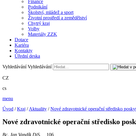
Finance
Podnikání
Školství, mládež a sport
Životní prostředí a zemědělství
Chytrý kraj
Volby
Materiály ZZK
Dotace
Kariéra
Kontakty
Úřední deska
Vyhledávání
Vyhledávání
CZ
cs
menu
Úvod
/
Kraj
/
Aktuality
/
Nové zdravotnické operační středisko posk
Nové zdravotnické operační středisko po
Bc. Jan Vandík DiS.
106