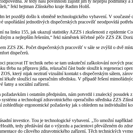
odpovědná. Je tedy naší povinností zajistit jim ty nejlepší podmínky a
leli,“ řekl hejtman Zlínského kraje Radim Holiš.
edm let později došlo k obměně technologického vybavení. V současné do
orové uspořádání jednotlivých dispečerských pracovišť neodpovídá potře
 na linku 155, jak ukazují statistiky AZZS i zkušenosti z epidemie Cov
ožným a nejlepším řešením,“ řekl náměstek léčebné péče ZZS ZK Dorián
lem ZZS ZK. Počet dispečerských pracovišť v sále se zvýšil o dvě mís
omfort dispečerů.
oci pracovat IT technik nebo se tam uskuteční zaškolování nových prac
u třeba na přípravu jídla, relaxační část bude sloužit k regeneraci op
r ZOS, který nijak neztratí vizuální kontakt s dispečerským sálem, záro
ní lékaře sloužící na operačním středisku. V případě řešení mimořádnýc
 šatny a sociální zařízení.
 požadavkům i ostatním předpisům, nám potvrdil i znalecký posudek z o
 systému a technologií zdravotnického operačního střediska ZZS Zlín
í zohledňuje ergonomické požadavky jak s ohledem na individuální kom
o zásadní investice. Tou je technologické vybavení. „To umožní napříkl
Health, tedy předávání dat o výjezdu a pacientovi převáženém do zdrav
entace do cílového zdravotnického zařízení. Těch technických vymože