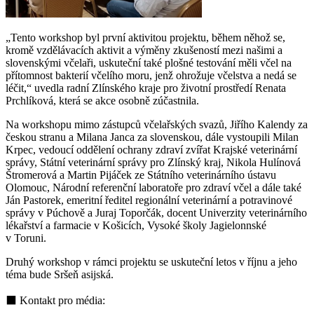
„Tento workshop byl první aktivitou projektu, během něhož se,
kromě vzdělávacích aktivit a výměny zkušeností mezi našimi a
slovenskými včelaři, uskuteční také plošné testování měli včel na
přítomnost bakterií včelího moru, jenž ohrožuje včelstva a nedá se
léčit,“ uvedla radní Zlínského kraje pro životní prostředí Renata
Prchlíková, která se akce osobně zúčastnila.
Na workshopu mimo zástupců včelařských svazů, Jiřího Kalendy za
českou stranu a Milana Janca za slovenskou, dále vystoupili Milan
Krpec, vedoucí oddělení ochrany zdraví zvířat Krajské veterinární
správy, Státní veterinární správy pro Zlínský kraj, Nikola Hulínová
Štromerová a Martin Pijáček ze Státního veterinárního ústavu
Olomouc, Národní referenční laboratoře pro zdraví včel a dále také
Ján Pastorek, emeritní ředitel regionální veterinární a potravinové
správy v Púchově a Juraj Toporčák, docent Univerzity veterinárního
lékařství a farmacie v Košicích, Vysoké školy Jagielonnské
v Toruni.
Druhý workshop v rámci projektu se uskuteční letos v říjnu a jeho
téma bude Sršeň asijská.
⬛ Kontakt pro média: