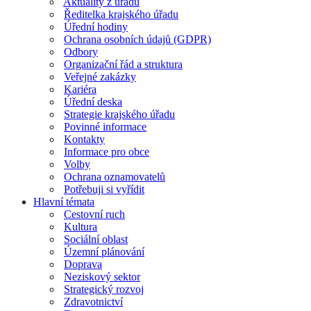
Aktuality z úřadu
Ředitelka krajského úřadu
Úřední hodiny
Ochrana osobních údajů (GDPR)
Odbory
Organizační řád a struktura
Veřejné zakázky
Kariéra
Úřední deska
Strategie krajského úřadu
Povinné informace
Kontakty
Informace pro obce
Volby
Ochrana oznamovatelů
Potřebuji si vyřídit
Hlavní témata
Cestovní ruch
Kultura
Sociální oblast
Územní plánování
Doprava
Neziskový sektor
Strategický rozvoj
Zdravotnictví