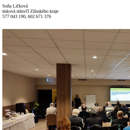
Soňa Ličková
tisková mluvčí Zlínského kraje
577 043 190, 602 671 376