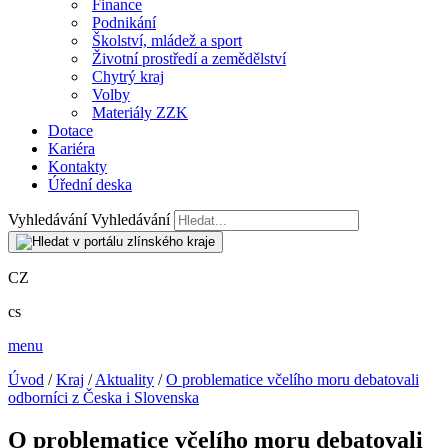
Finance
Podnikání
Školství, mládež a sport
Životní prostředí a zemědělství
Chytrý kraj
Volby
Materiály ZZK
Dotace
Kariéra
Kontakty
Úřední deska
Vyhledávání
Vyhledávání
CZ
cs
menu
Úvod
/
Kraj
/
Aktuality
/
O problematice včelího moru debatovali
odborníci z Česka i Slovenska
O problematice včelího moru debatovali