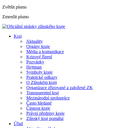
Zvětšit písmo
Zmenšit písmo
Kraj
Aktuality
Orgány kraje
Média a komunikace
Krizové řízení
Pozvánky
Hejtman
Symboly kraje
Praktické odkazy
O Zlínském kraji
Organizace zřizované a založené ZK
Transparentní kraj
Mezinárodní spolupráce
Často hledané
Činnost kraje
Právní předpisy kraje
Zlínský kraj pomáhá
Úřad