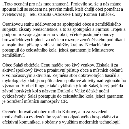
„Toto ocenění pro nás moc znamená. Projevilo se, že u nás máme
spoustu lidí se srdcem na pravém místě, kteří chtějí obci pomáhat a
zvelebovat ji,“ řekl starosta Ostrožské Lhoty Roman Tuháček.
Oranžovou stuhu udělovanou za spolupráci obce a zemědělského
subjektu získaly Nedachlebice, a to za spolupráci s Farmou Trojek a
podporu rozvoje agroturismu v obci, včetně postupné obnovy
brownfieldových ploch za účelem rozvoje zemědělského podnikáni
a inspirativní přístup v oblasti údržby krajiny. Nedachlebice
postupují do celostátního kola, jehož garantem je Ministerstvo
zemědělství.
Obec Salaš obdržela Cenu naděje pro živý venkov. Získala ji za
aktivní spolkový život a proaktivní přístup obce a místních občanů
k volnočasovým aktivitám. Zejména sbor dobrovolných hasičů a
mykologický klub jsou příkladem spolkové aktivity nadregionálního
významu. V obci funguje také cyklistický klub Salaš, který pořádá
závod horských kol s názvem Drtikol a Velké dětské noční
cyklozávody. Salaš postupuje do celostátního kola, jehož garantem
je Sdružení místních samospráv ČR.
Ocenění Inovativní obec míří do Krhové, a to za zavedení
motivačního a evidenčního systému odpadového hospodářství a
efektivní komunikaci s občany s využitím moderních technologií.