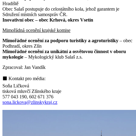
Hradiště
Obec Salaš postupuje do celostátního kola, jehož garantem je
Sdružení místních samospráv ČR.
Inovativní obec – obec Krhová, okres Vsetín
Mimořádná ocenění krajské komise
Mimořádné ocenění za podporu turistiky a agroturistiky
– obec
Podhradí, okres Zlín
Mimořádné ocenění za unikátní a osvětovou činnost v oboru
mykologie
– Mykologický klub Salaš z.s.
Zpracoval: Jan Vandík
⬛ Kontakt pro média:
Soňa Ličková
tisková mluvčí Zlínského kraje
577 043 190, 602 671 376
sona.lickova@zlinskykraj.cz