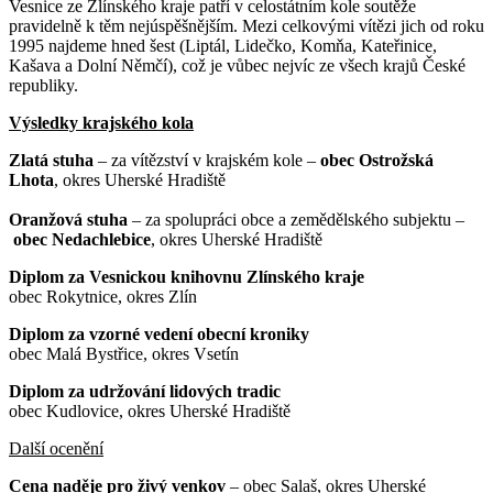
Vesnice ze Zlínského kraje patří v celostátním kole soutěže
pravidelně k těm nejúspěšnějším. Mezi celkovými vítězi jich od roku
1995 najdeme hned šest (Liptál, Lidečko, Komňa, Kateřinice,
Kašava a Dolní Němčí), což je vůbec nejvíc ze všech krajů České
republiky.
Výsledky krajského kola
Zlatá stuha
– za vítězství v krajském kole –
obec Ostrožská
Lhota
, okres Uherské Hradiště
Oranžová stuha
– za spolupráci obce a zemědělského subjektu –
obec Nedachlebice
, okres Uherské Hradiště
Diplom za Vesnickou knihovnu Zlínského kraje
obec Rokytnice, okres Zlín
Diplom za vzorné vedení obecní kroniky
obec Malá Bystřice, okres Vsetín
Diplom za udržování lidových tradic
obec Kudlovice, okres Uherské Hradiště
Další ocenění
Cena naděje pro živý venkov
– obec Salaš, okres Uherské