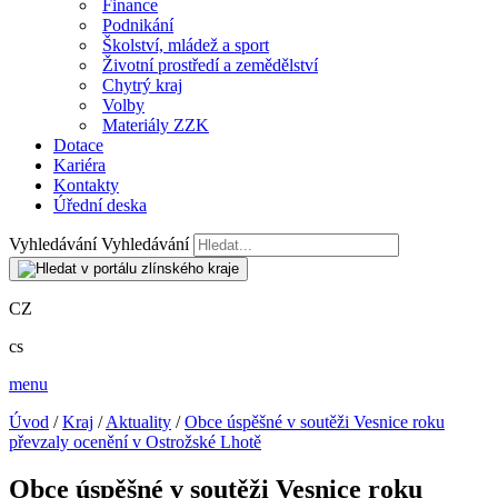
Finance
Podnikání
Školství, mládež a sport
Životní prostředí a zemědělství
Chytrý kraj
Volby
Materiály ZZK
Dotace
Kariéra
Kontakty
Úřední deska
Vyhledávání
Vyhledávání
CZ
cs
menu
Úvod
/
Kraj
/
Aktuality
/
Obce úspěšné v soutěži Vesnice roku
převzaly ocenění v Ostrožské Lhotě
Obce úspěšné v soutěži Vesnice roku