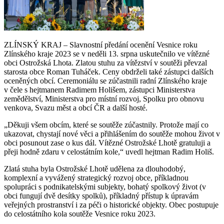
ZLÍNSKÝ KRAJ – Slavnostní předání ocenění Vesnice roku
Zlínského kraje 2023 se v neděli 13. srpna uskutečnilo ve vítězné
obci Ostrožská Lhota. Zlatou stuhu za vítězství v soutěži převzal
starosta obce Roman Tuháček. Ceny obdrželi také zástupci dalších
oceněných obcí. Ceremoniálu se zúčastnili radní Zlínského kraje
v čele s hejtmanem Radimem Holišem, zástupci Ministerstva
zemědělství, Ministerstva pro místní rozvoj, Spolku pro obnovu
venkova, Svazu měst a obcí ČR a další hosté.
„Děkuji všem obcím, které se soutěže zúčastnily. Protože mají co
ukazovat, chystají nové věci a přihlášením do soutěže mohou život v
obci posunout zase o kus dál. Vítězné Ostrožské Lhotě gratuluji a
přeji hodně zdaru v celostátním kole,“ uvedl hejtman Radim Holiš.
Zlatá stuha byla Ostrožské Lhotě udělena za dlouhodobý,
komplexní a vyvážený strategický rozvoj obce, příkladnou
spolupráci s podnikatelskými subjekty, bohatý spolkový život (v
obci fungují dvě desítky spolků), příkladný přístup k úpravám
veřejných prostranství i za péči o historické objekty. Obec postupuje
do celostátního kola soutěže Vesnice roku 2023.