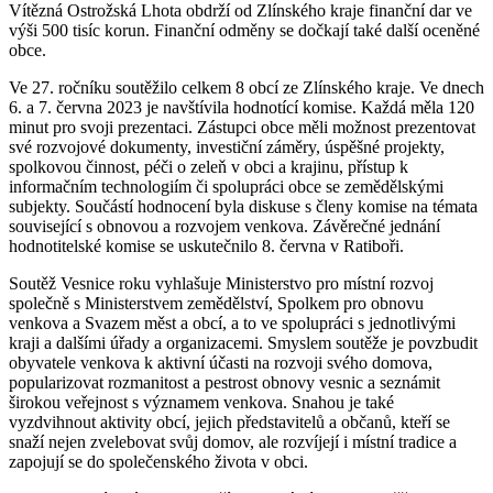
Vítězná Ostrožská Lhota obdrží od Zlínského kraje finanční dar ve
výši 500 tisíc korun. Finanční odměny se dočkají také další oceněné
obce.
Ve 27. ročníku soutěžilo celkem 8 obcí ze Zlínského kraje. Ve dnech
6. a 7. června 2023 je navštívila hodnotící komise. Každá měla 120
minut pro svoji prezentaci. Zástupci obce měli možnost prezentovat
své rozvojové dokumenty, investiční záměry, úspěšné projekty,
spolkovou činnost, péči o zeleň v obci a krajinu, přístup k
informačním technologiím či spolupráci obce se zemědělskými
subjekty. Součástí hodnocení byla diskuse s členy komise na témata
související s obnovou a rozvojem venkova. Závěrečné jednání
hodnotitelské komise se uskutečnilo 8. června v Ratiboři.
Soutěž Vesnice roku vyhlašuje Ministerstvo pro místní rozvoj
společně s Ministerstvem zemědělství, Spolkem pro obnovu
venkova a Svazem měst a obcí, a to ve spolupráci s jednotlivými
kraji a dalšími úřady a organizacemi. Smyslem soutěže je povzbudit
obyvatele venkova k aktivní účasti na rozvoji svého domova,
popularizovat rozmanitost a pestrost obnovy vesnic a seznámit
širokou veřejnost s významem venkova. Snahou je také
vyzdvihnout aktivity obcí, jejich představitelů a občanů, kteří se
snaží nejen zvelebovat svůj domov, ale rozvíjejí i místní tradice a
zapojují se do společenského života v obci.