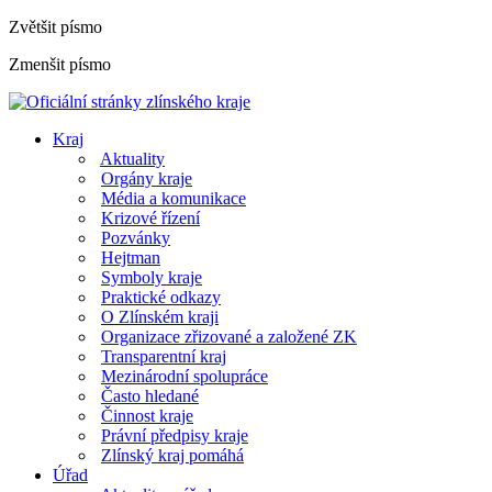
Zvětšit písmo
Zmenšit písmo
Kraj
Aktuality
Orgány kraje
Média a komunikace
Krizové řízení
Pozvánky
Hejtman
Symboly kraje
Praktické odkazy
O Zlínském kraji
Organizace zřizované a založené ZK
Transparentní kraj
Mezinárodní spolupráce
Často hledané
Činnost kraje
Právní předpisy kraje
Zlínský kraj pomáhá
Úřad