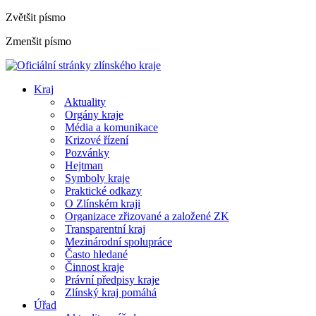
Zvětšit písmo
Zmenšit písmo
Kraj
Aktuality
Orgány kraje
Média a komunikace
Krizové řízení
Pozvánky
Hejtman
Symboly kraje
Praktické odkazy
O Zlínském kraji
Organizace zřizované a založené ZK
Transparentní kraj
Mezinárodní spolupráce
Často hledané
Činnost kraje
Právní předpisy kraje
Zlínský kraj pomáhá
Úřad