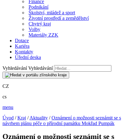
Finance
Podnikání
Školství, mládež a sport
Životní prostředí a zemědělství
Chytrý kraj
Volby
Materiály ZZK
Dotace
Kariéra
Kontakty
Úřední deska
Vyhledávání
Vyhledávání
CZ
cs
menu
Úvod
/
Kraj
/
Aktuality
/
Oznámení o možnosti seznámit se s
návrhem plánu péče o přírodní památku Mokřad Pumpák
Oznámení o možnosti seznámit se s