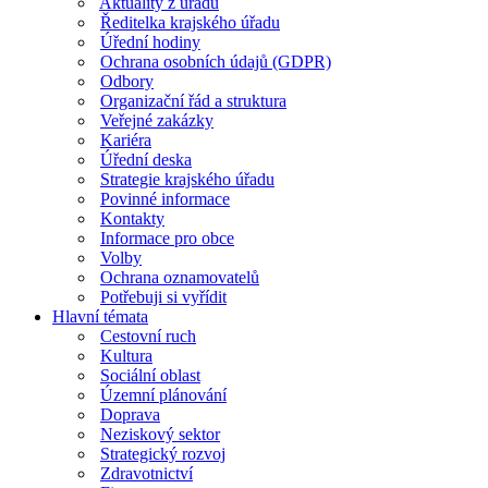
Aktuality z úřadu
Ředitelka krajského úřadu
Úřední hodiny
Ochrana osobních údajů (GDPR)
Odbory
Organizační řád a struktura
Veřejné zakázky
Kariéra
Úřední deska
Strategie krajského úřadu
Povinné informace
Kontakty
Informace pro obce
Volby
Ochrana oznamovatelů
Potřebuji si vyřídit
Hlavní témata
Cestovní ruch
Kultura
Sociální oblast
Územní plánování
Doprava
Neziskový sektor
Strategický rozvoj
Zdravotnictví