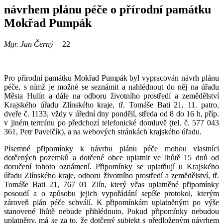
návrhem plánu péče o přírodní památku
Mokřad Pumpák
Mgr. Jan Černý
22
Pro přírodní památku Mokřad Pumpák byl vypracován návrh plánu
péče, s nímž je možné se seznámit a nahlédnout do něj na úřadu
Města Hulín a dále na odboru životního prostředí a zemědělství
Krajského úřadu Zlínského kraje, tř. Tomáše Bati 21, 11. patro,
dveře č. 1133, vždy v úřední dny pondělí, středa od 8 do 16 h, příp.
v jiném termínu po předchozí telefonické domluvě (tel. č. 577 043
361, Petr Pavelčík), a na webových stránkách krajského úřadu.
Písemné připomínky k návrhu plánu péče mohou vlastníci
dotčených pozemků a dotčené obce uplatnit ve lhůtě 15 dnů od
doručení tohoto oznámení. Připomínky se uplatňují u Krajského
úřadu Zlínského kraje, odboru životního prostředí a zemědělství, tř.
Tomáše Bati 21, 767 01 Zlín, který včas uplatněné připomínky
posoudí a o způsobu jejich vypořádání sepíše protokol, kterým
zároveň plán péče schválí. K připomínkám uplatněným po výše
stanovené lhůtě nebude přihlédnuto. Pokud připomínky nebudou
uplatněny, má se za to, že dotčený subjekt s předloženým návrhem