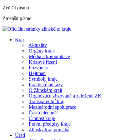
Zvětšit písmo
Zmenšit písmo
Kraj
Aktuality
Orgány kraje
Média a komunikace
Krizové řízení
Pozvánky
Hejtman
Symboly kraje
Praktické odkazy
O Zlínském kraji
Organizace zřizované a založené ZK
Transparentní kraj
Mezinárodní spolupráce
Často hledané
Činnost kraje
Právní předpisy kraje
Zlínský kraj pomáhá
Úřad