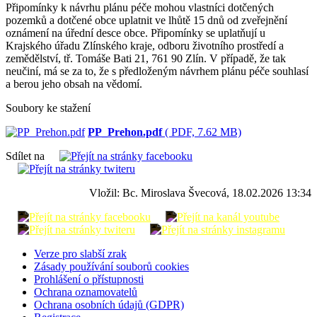
Připomínky k návrhu plánu péče mohou vlastníci dotčených
pozemků a dotčené obce uplatnit ve lhůtě 15 dnů od zveřejnění
oznámení na úřední desce obce. Připomínky se uplatňují u
Krajského úřadu Zlínského kraje, odboru životního prostředí a
zemědělství, tř. Tomáše Bati 21, 761 90 Zlín. V případě, že tak
neučiní, má se za to, že s předloženým návrhem plánu péče souhlasí
a berou jeho obsah na vědomí.
Soubory ke stažení
PP_Prehon.pdf
( PDF, 7.62 MB)
Sdílet na
Vložil: Bc. Miroslava Švecová, 18.02.2026 13:34
Verze pro slabší zrak
Zásady používání souborů cookies
Prohlášení o přístupnosti
Ochrana oznamovatelů
Ochrana osobních údajů (GDPR)