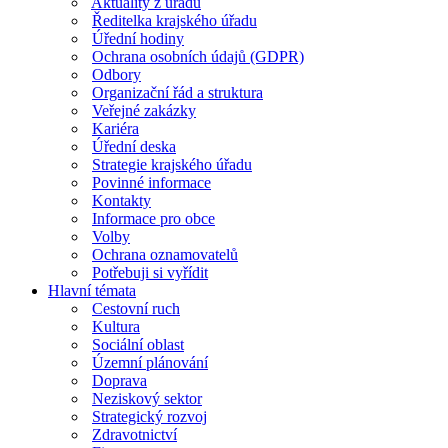
Aktuality z úřadu
Ředitelka krajského úřadu
Úřední hodiny
Ochrana osobních údajů (GDPR)
Odbory
Organizační řád a struktura
Veřejné zakázky
Kariéra
Úřední deska
Strategie krajského úřadu
Povinné informace
Kontakty
Informace pro obce
Volby
Ochrana oznamovatelů
Potřebuji si vyřídit
Hlavní témata
Cestovní ruch
Kultura
Sociální oblast
Územní plánování
Doprava
Neziskový sektor
Strategický rozvoj
Zdravotnictví