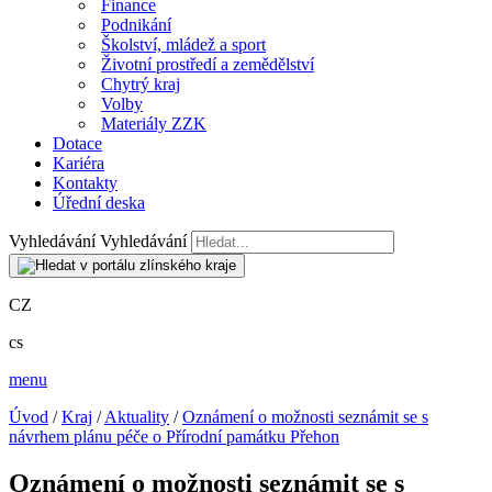
Finance
Podnikání
Školství, mládež a sport
Životní prostředí a zemědělství
Chytrý kraj
Volby
Materiály ZZK
Dotace
Kariéra
Kontakty
Úřední deska
Vyhledávání
Vyhledávání
CZ
cs
menu
Úvod
/
Kraj
/
Aktuality
/
Oznámení o možnosti seznámit se s
návrhem plánu péče o Přírodní památku Přehon
Oznámení o možnosti seznámit se s