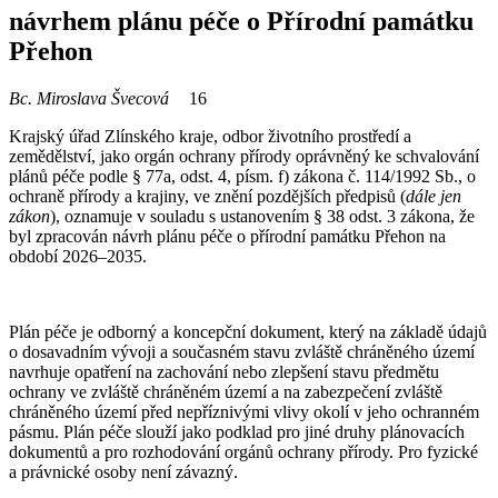
návrhem plánu péče o Přírodní památku
Přehon
Bc. Miroslava Švecová
16
Krajský úřad Zlínského kraje, odbor životního prostředí a
zemědělství, jako orgán ochrany přírody oprávněný ke schvalování
plánů péče podle § 77a, odst. 4, písm. f) zákona č. 114/1992 Sb., o
ochraně přírody a krajiny, ve znění pozdějších předpisů (
dále jen
zákon
), oznamuje v souladu s ustanovením § 38 odst. 3 zákona, že
byl zpracován návrh plánu péče o přírodní památku Přehon na
období 2026–2035.
Plán péče je odborný a koncepční dokument, který na základě údajů
o dosavadním vývoji a současném stavu zvláště chráněného území
navrhuje opatření na zachování nebo zlepšení stavu předmětu
ochrany ve zvláště chráněném území a na zabezpečení zvláště
chráněného území před nepříznivými vlivy okolí v jeho ochranném
pásmu. Plán péče slouží jako podklad pro jiné druhy plánovacích
dokumentů a pro rozhodování orgánů ochrany přírody. Pro fyzické
a právnické osoby není závazný.