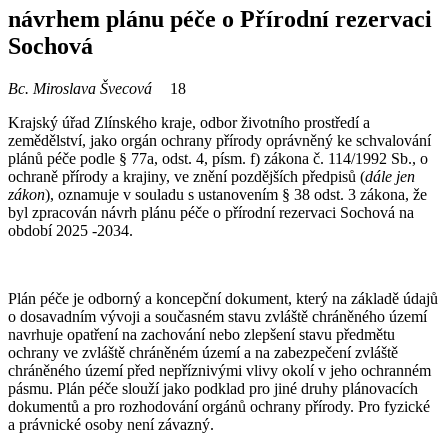
návrhem plánu péče o Přírodní rezervaci
Sochová
Bc. Miroslava Švecová
18
Krajský úřad Zlínského kraje, odbor životního prostředí a
zemědělství, jako orgán ochrany přírody oprávněný ke schvalování
plánů péče podle § 77a, odst. 4, písm. f) zákona č. 114/1992 Sb., o
ochraně přírody a krajiny, ve znění pozdějších předpisů (
dále jen
zákon
), oznamuje v souladu s ustanovením § 38 odst. 3 zákona, že
byl zpracován návrh plánu péče o přírodní rezervaci Sochová na
období 2025 -2034.
Plán péče je odborný a koncepční dokument, který na základě údajů
o dosavadním vývoji a současném stavu zvláště chráněného území
navrhuje opatření na zachování nebo zlepšení stavu předmětu
ochrany ve zvláště chráněném území a na zabezpečení zvláště
chráněného území před nepříznivými vlivy okolí v jeho ochranném
pásmu. Plán péče slouží jako podklad pro jiné druhy plánovacích
dokumentů a pro rozhodování orgánů ochrany přírody. Pro fyzické
a právnické osoby není závazný.