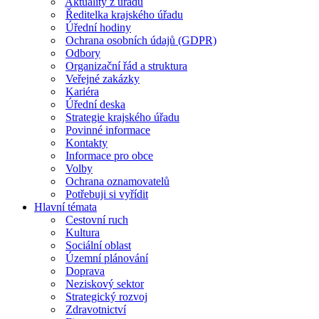
Aktuality z úřadu
Ředitelka krajského úřadu
Úřední hodiny
Ochrana osobních údajů (GDPR)
Odbory
Organizační řád a struktura
Veřejné zakázky
Kariéra
Úřední deska
Strategie krajského úřadu
Povinné informace
Kontakty
Informace pro obce
Volby
Ochrana oznamovatelů
Potřebuji si vyřídit
Hlavní témata
Cestovní ruch
Kultura
Sociální oblast
Územní plánování
Doprava
Neziskový sektor
Strategický rozvoj
Zdravotnictví