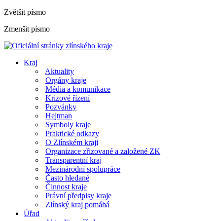
Zvětšit písmo
Zmenšit písmo
Kraj
Aktuality
Orgány kraje
Média a komunikace
Krizové řízení
Pozvánky
Hejtman
Symboly kraje
Praktické odkazy
O Zlínském kraji
Organizace zřizované a založené ZK
Transparentní kraj
Mezinárodní spolupráce
Často hledané
Činnost kraje
Právní předpisy kraje
Zlínský kraj pomáhá
Úřad