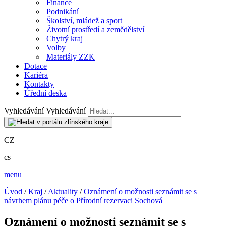
Finance
Podnikání
Školství, mládež a sport
Životní prostředí a zemědělství
Chytrý kraj
Volby
Materiály ZZK
Dotace
Kariéra
Kontakty
Úřední deska
Vyhledávání
Vyhledávání
CZ
cs
menu
Úvod
/
Kraj
/
Aktuality
/
Oznámení o možnosti seznámit se s
návrhem plánu péče o Přírodní rezervaci Sochová
Oznámení o možnosti seznámit se s