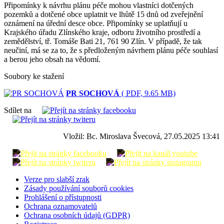
Připomínky k návrhu plánu péče mohou vlastníci dotčených
pozemků a dotčené obce uplatnit ve lhůtě 15 dnů od zveřejnění
oznámení na úřední desce obce. Připomínky se uplatňují u
Krajského úřadu Zlínského kraje, odboru životního prostředí a
zemědělství, tř. Tomáše Bati 21, 761 90 Zlín. V případě, že tak
neučiní, má se za to, že s předloženým návrhem plánu péče souhlasí
a berou jeho obsah na vědomí.
Soubory ke stažení
PR SOCHOVÁ
( PDF, 9.65 MB)
Sdílet na
Vložil: Bc. Miroslava Švecová, 27.05.2025 13:41
Verze pro slabší zrak
Zásady používání souborů cookies
Prohlášení o přístupnosti
Ochrana oznamovatelů
Ochrana osobních údajů (GDPR)