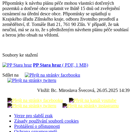
Připomínky k návrhu plánu péče mohou vlastníci dotčených
pozemků a dotčené obce uplatnit ve lhůtě 15 dnů od zveřejnění
oznámení na úřední desce obce. Připomínky se uplatňují u
Krajského úřadu Zlínského kraje, odboru životního prostředí a
zemědělství, tř. Tomáše Bati 21, 761 90 Zlín. V případě, že tak
neučiní, má se za to, že s předloženým návrhem plánu péče souhlasí
a berou jeho obsah na vědomí.
Soubory ke stažení
PP Stara hraz
( PDF, 1 MB)
Sdílet na
Vložil: Bc. Miroslava Švecová, 26.05.2025 14:39
Verze pro slabší zrak
Zásady používání souborů cookies
Prohlášení o přístupnosti
Ochrana oznamovatelů