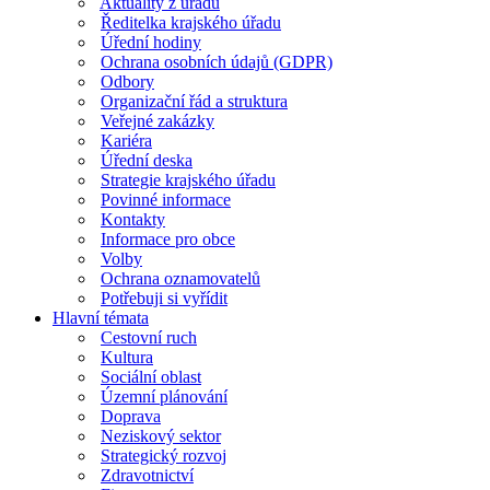
Aktuality z úřadu
Ředitelka krajského úřadu
Úřední hodiny
Ochrana osobních údajů (GDPR)
Odbory
Organizační řád a struktura
Veřejné zakázky
Kariéra
Úřední deska
Strategie krajského úřadu
Povinné informace
Kontakty
Informace pro obce
Volby
Ochrana oznamovatelů
Potřebuji si vyřídit
Hlavní témata
Cestovní ruch
Kultura
Sociální oblast
Územní plánování
Doprava
Neziskový sektor
Strategický rozvoj
Zdravotnictví