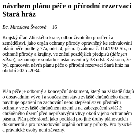
návrhem plánu péče o přírodní rezervaci
Stará hráz
Bc. Miroslava Švecová
16
Krajský úřad Zlínského kraje, odbor životního prostředí a
zemědělství, jako orgán ochrany přírody oprávněný ke schvalování
plánů péče podle § 77a, odst. 4, písm. f) zákona č. 114/1992 Sb., o
ochraně přírody a krajiny, ve znění pozdějších předpisů (
dále jen
zákon
), oznamuje v souladu s ustanovením § 38 odst. 3 zákona, že
byl zpracován návrh plánu péče o přírodní rezervaci Stará hráz na
období 2025 -2034.
Plán péče je odborný a koncepční dokument, který na základě údajů
o dosavadním vývoji a současném stavu zvláště chráněného území
navrhuje opatření na zachování nebo zlepšení stavu předmětu
ochrany ve zvláště chráněném území a na zabezpečení zvláště
chráněného území před nepříznivými vlivy okolí v jeho ochranném
pásmu. Plán péče slouží jako podklad pro jiné druhy plánovacích
dokumentů a pro rozhodování orgánů ochrany přírody. Pro fyzické
a právnické osoby není závazný.