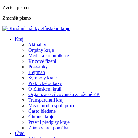
Zvětšit písmo
Zmenšit písmo
Kraj
Aktuality
Orgány kraje
Média a komunikace
Krizové řízení
Pozvánky
Hejtman
Symboly kraje
Praktické odkazy
O Zlínském kraji
Organizace zřizované a založené ZK
Transparentní kraj
Mezinárodní spolupráce
Často hledané
Činnost kraje
Právní předpisy kraje
Zlínský kraj pomáhá
Úřad