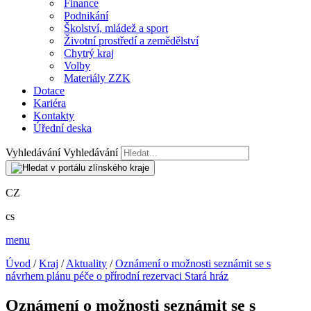
Finance
Podnikání
Školství, mládež a sport
Životní prostředí a zemědělství
Chytrý kraj
Volby
Materiály ZZK
Dotace
Kariéra
Kontakty
Úřední deska
Vyhledávání
Vyhledávání
CZ
cs
menu
Úvod
/
Kraj
/
Aktuality
/
Oznámení o možnosti seznámit se s
návrhem plánu péče o přírodní rezervaci Stará hráz
Oznámení o možnosti seznámit se s