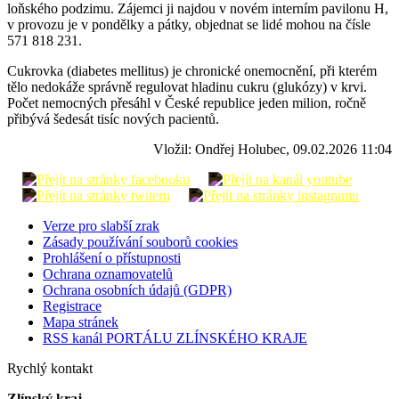
loňského podzimu. Zájemci ji najdou v novém interním pavilonu H,
v provozu je v pondělky a pátky, objednat se lidé mohou na čísle
571 818 231.
Cukrovka (diabetes mellitus) je chronické onemocnění, při kterém
tělo nedokáže správně regulovat hladinu cukru (glukózy) v krvi.
Počet nemocných přesáhl v České republice jeden milion, ročně
přibývá šedesát tisíc nových pacientů.
Vložil: Ondřej Holubec, 09.02.2026 11:04
Verze pro slabší zrak
Zásady používání souborů cookies
Prohlášení o přístupnosti
Ochrana oznamovatelů
Ochrana osobních údajů (GDPR)
Registrace
Mapa stránek
RSS kanál PORTÁLU ZLÍNSKÉHO KRAJE
Rychlý kontakt
Zlínský kraj