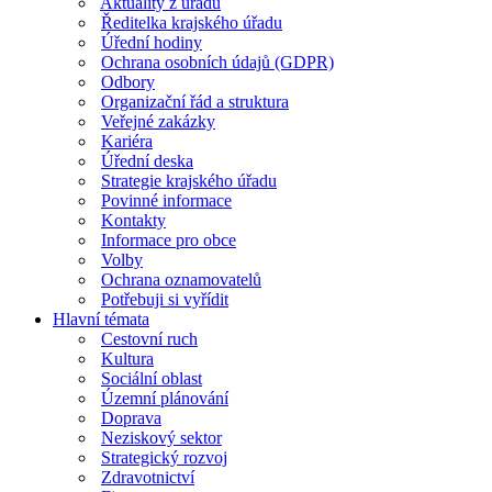
Aktuality z úřadu
Ředitelka krajského úřadu
Úřední hodiny
Ochrana osobních údajů (GDPR)
Odbory
Organizační řád a struktura
Veřejné zakázky
Kariéra
Úřední deska
Strategie krajského úřadu
Povinné informace
Kontakty
Informace pro obce
Volby
Ochrana oznamovatelů
Potřebuji si vyřídit
Hlavní témata
Cestovní ruch
Kultura
Sociální oblast
Územní plánování
Doprava
Neziskový sektor
Strategický rozvoj
Zdravotnictví