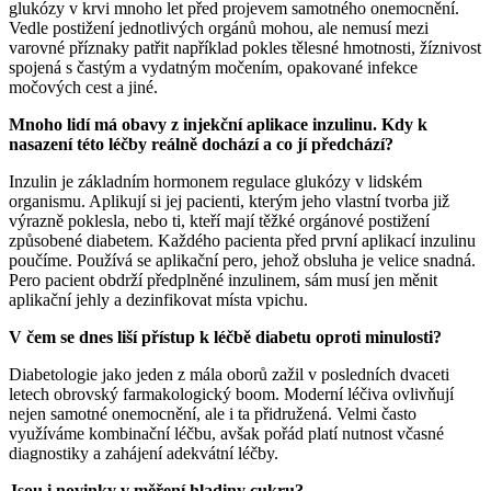
glukózy v krvi mnoho let před projevem samotného onemocnění.
Vedle postižení jednotlivých orgánů mohou, ale nemusí mezi
varovné příznaky patřit například pokles tělesné hmotnosti, žíznivost
spojená s častým a vydatným močením, opakované infekce
močových cest a jiné.
Mnoho lidí má obavy z injekční aplikace inzulinu. Kdy k
nasazení této léčby reálně dochází a co jí předchází?
Inzulin je základním hormonem regulace glukózy v lidském
organismu. Aplikují si jej pacienti, kterým jeho vlastní tvorba již
výrazně poklesla, nebo ti, kteří mají těžké orgánové postižení
způsobené diabetem. Každého pacienta před první aplikací inzulinu
poučíme. Používá se aplikační pero, jehož obsluha je velice snadná.
Pero pacient obdrží předplněné inzulinem, sám musí jen měnit
aplikační jehly a dezinfikovat místa vpichu.
V čem se dnes liší přístup k léčbě diabetu oproti minulosti?
Diabetologie jako jeden z mála oborů zažil v posledních dvaceti
letech obrovský farmakologický boom. Moderní léčiva ovlivňují
nejen samotné onemocnění, ale i ta přidružená. Velmi často
využíváme kombinační léčbu, avšak pořád platí nutnost včasné
diagnostiky a zahájení adekvátní léčby.
Jsou i novinky v měření hladiny cukru?