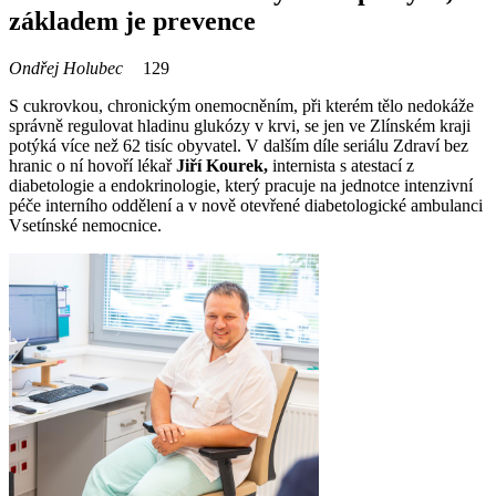
základem je prevence
Ondřej Holubec
129
S cukrovkou, chronickým onemocněním, při kterém tělo nedokáže
správně regulovat hladinu glukózy v krvi, se jen ve Zlínském kraji
potýká více než 62 tisíc obyvatel. V dalším díle seriálu Zdraví bez
hranic o ní hovoří lékař
Jiří Kourek,
internista s atestací z
diabetologie a endokrinologie, který pracuje na jednotce intenzivní
péče interního oddělení a v nově otevřené diabetologické ambulanci
Vsetínské nemocnice.