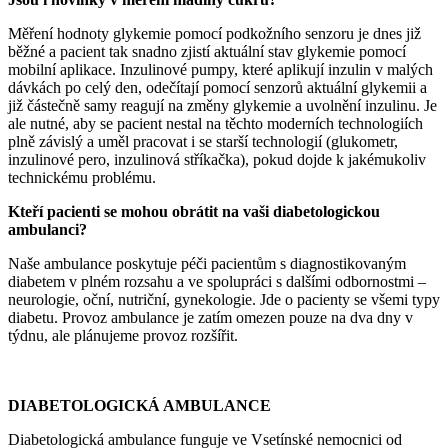
Měření hodnoty glykemie pomocí podkožního senzoru je dnes již
běžné a pacient tak snadno zjistí aktuální stav glykemie pomocí
mobilní aplikace. Inzulinové pumpy, které aplikují inzulin v malých
dávkách po celý den, odečítají pomocí senzorů aktuální glykemii a
již částečně samy reagují na změny glykemie a uvolnění inzulinu. Je
ale nutné, aby se pacient nestal na těchto moderních technologiích
plně závislý a uměl pracovat i se starší technologií (glukometr,
inzulinové pero, inzulinová stříkačka), pokud dojde k jakémukoliv
technickému problému.
Kteří pacienti se mohou obrátit na vaši diabetologickou
ambulanci?
Naše ambulance poskytuje péči pacientům s diagnostikovaným
diabetem v plném rozsahu a ve spolupráci s dalšími odbornostmi –
neurologie, oční, nutriční, gynekologie. Jde o pacienty se všemi typy
diabetu. Provoz ambulance je zatím omezen pouze na dva dny v
týdnu, ale plánujeme provoz rozšířit.
DIABETOLOGICKÁ AMBULANCE
Diabetologická ambulance funguje ve Vsetínské nemocnici od