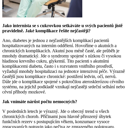
Jako internista se s cukrovkou setkáváte u svých pacientů jistě
pravidelně. Jaké komplikace řešíte nejčastěji?
Ano, diabetes je jednou z nejčastějších komplikací pacientů
hospitalizovaných na interním oddělení. Hovoříme o akutních a
chronických komplikacích. Akutní jsou méně časté, ale průběh je
mnohdy dramatický. Jde o syndromy spojené s nízkou či vysokou
hladinou krevního cukru, glykemií. Tito pacienti s akutními
komplikacemi diabetu, často i s rozvratem vnitřního prostředí,
vyžadují mnohdy hospitalizaci na jednotce intenzivní péče. Výrazně
častější jsou komplikace chronické: postižení ledvin, očí, nervů.
Dále jde o komplikace spojené s pokročilou aterosklerózou cévního
systému, na jejichž podkladě vznikají nejčastěji srdeční selhání nebo
cévní příhody mozkové.
Jak vnímáte nárůst počtu nemocných?
V posledních letech je výrazný. Jde o obecný trend u všech
chronických chorob. Příčinami jsou hlavně přirozený úbytek
funkčních rezerv s postupujícím věkem, konzumace vysoce
zpracovaných potravin jako pečiva ze zmrazeného polotovaru,