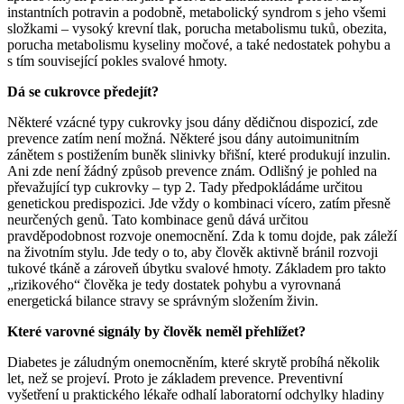
instantních potravin a podobně, metabolický syndrom s jeho všemi
složkami – vysoký krevní tlak, porucha metabolismu tuků, obezita,
porucha metabolismu kyseliny močové, a také nedostatek pohybu a
s tím související pokles svalové hmoty.
Dá se cukrovce předejít?
Některé vzácné typy cukrovky jsou dány dědičnou dispozicí, zde
prevence zatím není možná. Některé jsou dány autoimunitním
zánětem s postižením buněk slinivky břišní, které produkují inzulin.
Ani zde není žádný způsob prevence znám. Odlišný je pohled na
převažující typ cukrovky – typ 2. Tady předpokládáme určitou
genetickou predispozici. Jde vždy o kombinaci vícero, zatím přesně
neurčených genů. Tato kombinace genů dává určitou
pravděpodobnost rozvoje onemocnění. Zda k tomu dojde, pak záleží
na životním stylu. Jde tedy o to, aby člověk aktivně bránil rozvoji
tukové tkáně a zároveň úbytku svalové hmoty. Základem pro takto
„rizikového“ člověka je tedy dostatek pohybu a vyrovnaná
energetická bilance stravy se správným složením živin.
Které varovné signály by člověk neměl přehlížet?
Diabetes je záludným onemocněním, které skrytě probíhá několik
let, než se projeví. Proto je základem prevence. Preventivní
vyšetření u praktického lékaře odhalí laboratorní odchylky hladiny