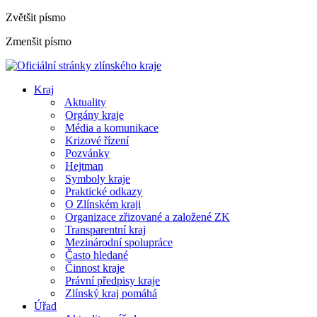
Zvětšit písmo
Zmenšit písmo
Kraj
Aktuality
Orgány kraje
Média a komunikace
Krizové řízení
Pozvánky
Hejtman
Symboly kraje
Praktické odkazy
O Zlínském kraji
Organizace zřizované a založené ZK
Transparentní kraj
Mezinárodní spolupráce
Často hledané
Činnost kraje
Právní předpisy kraje
Zlínský kraj pomáhá
Úřad