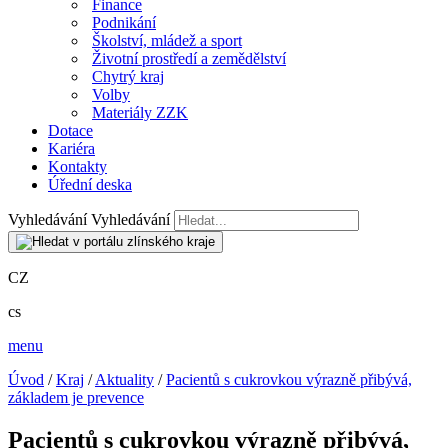
Finance
Podnikání
Školství, mládež a sport
Životní prostředí a zemědělství
Chytrý kraj
Volby
Materiály ZZK
Dotace
Kariéra
Kontakty
Úřední deska
Vyhledávání
Vyhledávání
CZ
cs
menu
Úvod
/
Kraj
/
Aktuality
/
Pacientů s cukrovkou výrazně přibývá,
základem je prevence
Pacientů s cukrovkou výrazně přibývá,