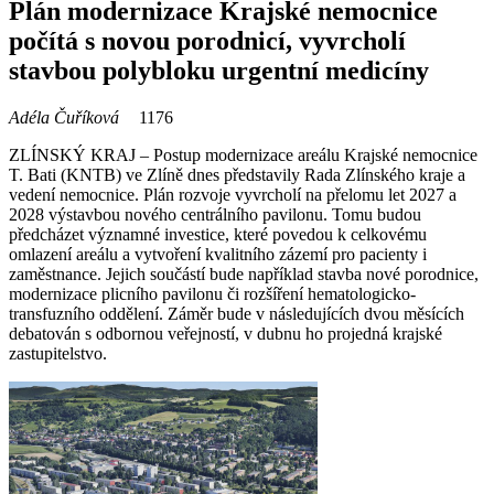
Plán modernizace Krajské nemocnice
počítá s novou porodnicí, vyvrcholí
stavbou polybloku urgentní medicíny
Adéla Čuříková
1176
ZLÍNSKÝ KRAJ – Postup modernizace areálu Krajské nemocnice
T. Bati (KNTB) ve Zlíně dnes představily Rada Zlínského kraje a
vedení nemocnice. Plán rozvoje vyvrcholí na přelomu let 2027 a
2028 výstavbou nového centrálního pavilonu. Tomu budou
předcházet významné investice, které povedou k celkovému
omlazení areálu a vytvoření kvalitního zázemí pro pacienty i
zaměstnance. Jejich součástí bude například stavba nové porodnice,
modernizace plicního pavilonu či rozšíření hematologicko-
transfuzního oddělení. Záměr bude v následujících dvou měsících
debatován s odbornou veřejností, v dubnu ho projedná krajské
zastupitelstvo.