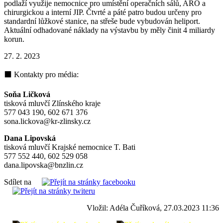
podlaží využije nemocnice pro umístění operačních sálů, ARO a
chirurgickou a interní JIP. Čtvrté a páté patro budou určeny pro
standardní lůžkové stanice, na střeše bude vybudován heliport.
Aktuální odhadované náklady na výstavbu by měly činit 4 miliardy
korun.
27. 2. 2023
⬛ Kontakty pro média:
Soňa Ličková
tisková mluvčí Zlínského kraje
577 043 190, 602 671 376
sona.lickova@kr-zlinsky.cz
Dana Lipovská
tisková mluvčí Krajské nemocnice T. Bati
577 552 440, 602 529 058
dana.lipovska@bnzlin.cz
Sdílet na
Vložil: Adéla Čuříková, 27.03.2023 11:36