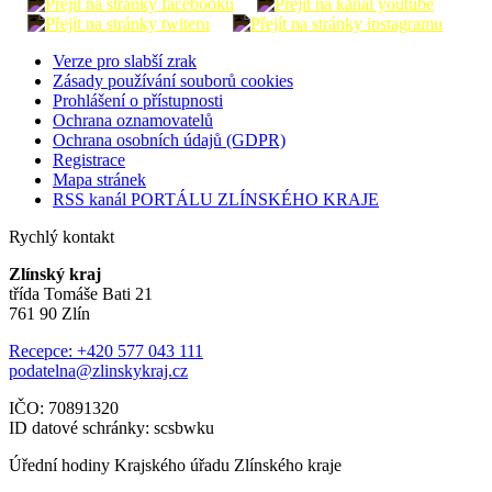
Verze pro slabší zrak
Zásady používání souborů cookies
Prohlášení o přístupnosti
Ochrana oznamovatelů
Ochrana osobních údajů (GDPR)
Registrace
Mapa stránek
RSS kanál PORTÁLU ZLÍNSKÉHO KRAJE
Rychlý kontakt
Zlínský kraj
třída Tomáše Bati 21
761 90 Zlín
Recepce: +420 577 043 111
podatelna@zlinskykraj.cz
IČO: 70891320
ID datové schránky: scsbwku
Úřední hodiny Krajského úřadu Zlínského kraje