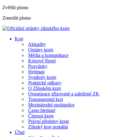
Zvětšit písmo
Zmenšit písmo
Kraj
Aktuality
Orgány kraje
Média a komunikace
Krizové řízení
Pozvánky
Hejtman
Symboly kraje
Praktické odkazy
O Zlínském kraji
Organizace zřizované a založené ZK
Transparentní kraj
Mezinárodní spolupráce
Často hledané
Činnost kraje
Právní předpisy kraje
Zlínský kraj pomáhá
Úřad