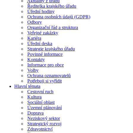
Aktuality z úřadu
Ředitelka krajského úřadu
Úřední hodiny
Ochrana osobních údajů (GDPR)
Odbory
Organizační řád a struktura
Veřejné zakázky
Kariéra
Úřední deska
Strategie krajského úřadu
Povinné informace
Kontakty
Informace pro obce
Volby
Ochrana oznamovatelů
Potřebuji si vyřídit
Hlavní témata
Cestovní ruch
Kultura
Sociální oblast
Územní plánování
Doprava
Neziskový sektor
Strategický rozvoj
Zdravotnictví