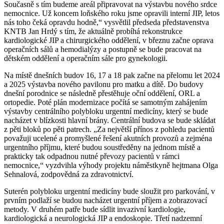
Současně s tím budeme areál připravovat na výstavbu nového srdce
nemocnice. Už koncem loňského roku jsme opravili interní JIP, letos
nás toho čeká opravdu hodně,“ vysvětlil předseda představenstva
KNTB Jan Hrdý s tím, že aktuálně probíhá rekonstrukce
kardiologické JIP a chirurgického oddělení, v březnu začne oprava
operačních sálů a hemodialýzy a postupně se bude pracovat na
dětském oddělení a operačním sále pro gynekologii.
Na místě dnešních budov 16, 17 a 18 pak začne na přelomu let 2024
a 2025 výstavba nového pavilonu pro matku a dítě. Do budovy
dnešní porodnice se následně přestěhuje oční oddělení, ORL a
ortopedie. Poté plán modernizace počítá se samotným zahájením
výstavby centrálního polybloku urgentní medicíny, který se bude
nacházet v blízkosti hlavní brány. Centrální budova se bude skládat
z pěti bloků po pěti patrech. „Za největší přínos z pohledu pacientů
považuji ucelené a promyšlené řešení akutních provozů a zejména
urgentního příjmu, které budou soustředěny na jednom místě a
prakticky tak odpadnou nutné převozy pacientů v rámci
nemocnice,“ vyzdvihla výhody projektu náměstkyně hejtmana Olga
Sehnalová, zodpovědná za zdravotnictví.
Suterén polybloku urgentní medicíny bude sloužit pro parkování, v
prvním podlaží se budou nacházet urgentní příjem a zobrazovací
metody. V druhém patře bude sídlit invazivní kardiologie,
kardiologická a neurologická JIP a endoskopie. Třetí nadzemní