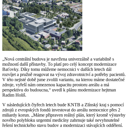
„Nová centrální budova je navržena univerzálně a variabilně s
možností další přístavby. To platí pro celý koncept modernizace
Baťovky. Díky tomu můžeme nemocnici v dalších letech dál
rozvíjet a pružně reagovat na vývoj zdravotnictví a potřeby pacientů.
V této nejisté době jsme zvolili variantu, na kterou máme dostatečné
zdroje, vyřeší nám omezenou kapacitu prostoru areálu a má
perspektivu do budoucna,“ uvedl k plánu modernizace hejtman
Radim Holiš.
V následujících čtyřech letech bude KNTB a Zlínský kraj s pomocí
zdrojů z evropských fondů investovat do areálu nemocnice přes 2
miliardy korun. „Máme připraven reálný plán, který kromě výstavby
nového polybloku urgentní medicíny zahrnuje také nevyhnutelné
řešení technického stavu budov a modernizaci stávajících oddělení.