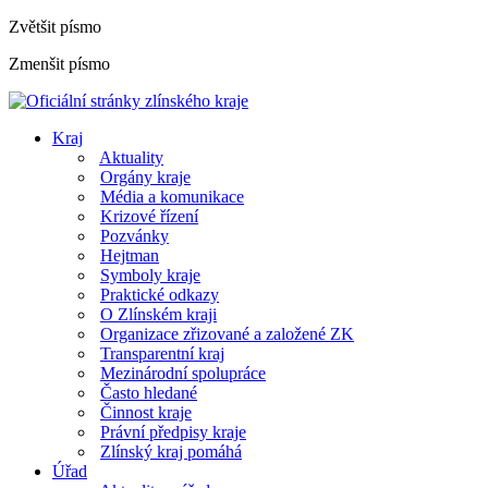
Zvětšit písmo
Zmenšit písmo
Kraj
Aktuality
Orgány kraje
Média a komunikace
Krizové řízení
Pozvánky
Hejtman
Symboly kraje
Praktické odkazy
O Zlínském kraji
Organizace zřizované a založené ZK
Transparentní kraj
Mezinárodní spolupráce
Často hledané
Činnost kraje
Právní předpisy kraje
Zlínský kraj pomáhá
Úřad