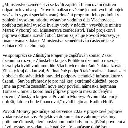
„Ministerstvo zemědělství se kvůli zajištění financování čistíren
odpadních vod a splaškové kanalizace včetně jednotlivých přípojek
zavázalo vypsat specializovaný dotační program. Jeho podmínky
zohlední vysokou prioritu výstavby vodního díla Vlachovice a
potřebu zajištění vysoké kvality vody v nádrži,“ vysvětluje ministr
Marek Výborný roli Ministerstva zemědělství. Také projektová
příprava odkanalizování obcí, kterou zajišťuje Povodí Moravy, je
financována z dotace Ministerstva zemědělství a částečně také
z dotace Zlínského kraje.
Ve spolupráci se Zlínským krajem je zajišťován soulad Zásad
územního rozvoje Zlínského kraje s Politikou územního rozvoje,
která byla kvůli vodnímu dílu Vlachovice mimořádně aktualizována.
Zlínský kraj deklaroval, že finančně podpoří také realizaci kanalizací
v obcích dle stávajících pravidel podpory technické infrastruktury v
území. „Stavba přehrady je pro náš kraj extrémně důležitá, proto
jsme na prvním zasedání nové rady pověřili náměstka hejtmana
Tomáše Chmelu koordinací příprav projektu mezi dotčenými
obcemi, Zlínským krajem a Povodím Moravy. Prvním úkolem je
dořešit, kdo co bude financovat,“ uvádí hejtman Radim Holiš.
Povodí Moravy pokračuje od července 2022 v projektové přípravě
vodárenské nádrže. Projektová dokumentace zahrnuje všechny
potřebné činnosti, které poskytnou podklady pro zajištění povolení a
návrh výstavby vodárenské nádrže. „V současné době jsou