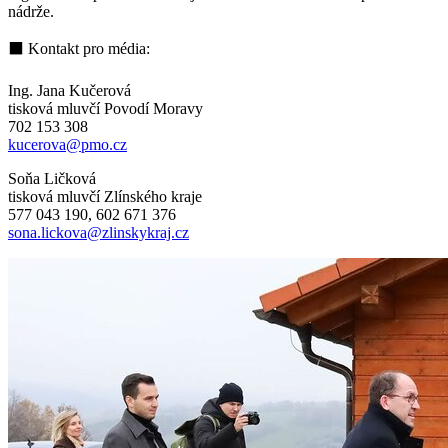
nádrže.
⬛ Kontakt pro média:
Ing. Jana Kučerová
tisková mluvčí Povodí Moravy
702 153 308
kucerova@pmo.cz
Soňa Ličková
tisková mluvčí Zlínského kraje
577 043 190, 602 671 376
sona.lickova@zlinskykraj.cz