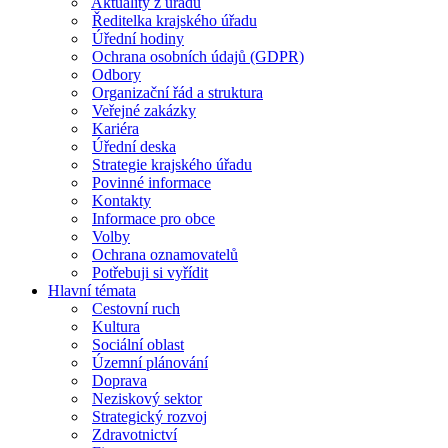
Aktuality z úřadu
Ředitelka krajského úřadu
Úřední hodiny
Ochrana osobních údajů (GDPR)
Odbory
Organizační řád a struktura
Veřejné zakázky
Kariéra
Úřední deska
Strategie krajského úřadu
Povinné informace
Kontakty
Informace pro obce
Volby
Ochrana oznamovatelů
Potřebuji si vyřídit
Hlavní témata
Cestovní ruch
Kultura
Sociální oblast
Územní plánování
Doprava
Neziskový sektor
Strategický rozvoj
Zdravotnictví