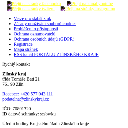
Verze pro slabší zrak
Zásady používání souborů cookies
Prohlášení o přístupnosti
Ochrana oznamovatelů
Ochrana osobních údajů (GDPR)
Registrace
Mapa stránek
RSS kanál PORTÁLU ZLÍNSKÉHO KRAJE
Rychlý kontakt
Zlínský kraj
třída Tomáše Bati 21
761 90 Zlín
Recepce: +420 577 043 111
podatelna@zlinskykraj.cz
IČO: 70891320
ID datové schránky: scsbwku
Úřední hodiny Krajského úřadu Zlínského kraje