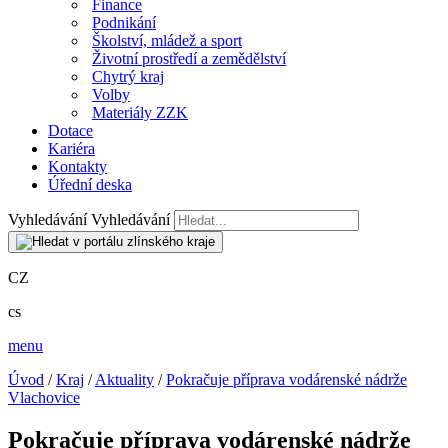
Finance
Podnikání
Školství, mládež a sport
Životní prostředí a zemědělství
Chytrý kraj
Volby
Materiály ZZK
Dotace
Kariéra
Kontakty
Úřední deska
Vyhledávání
Vyhledávání
CZ
cs
menu
Úvod
/
Kraj
/
Aktuality
/
Pokračuje příprava vodárenské nádrže
Vlachovice
Pokračuje příprava vodárenské nádrže