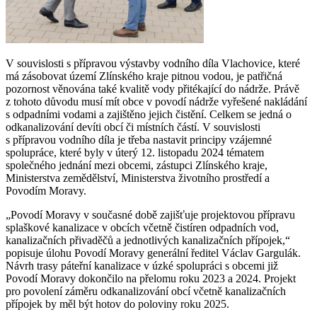
V souvislosti s přípravou výstavby vodního díla Vlachovice, které
má zásobovat území Zlínského kraje pitnou vodou, je patřičná
pozornost věnována také kvalitě vody přitékající do nádrže. Právě
z tohoto důvodu musí mít obce v povodí nádrže vyřešené nakládání
s odpadními vodami a zajištěno jejich čistění. Celkem se jedná o
odkanalizování devíti obcí či místních částí. V souvislosti
s přípravou vodního díla je třeba nastavit principy vzájemné
spolupráce, které byly v úterý 12. listopadu 2024 tématem
společného jednání mezi obcemi, zástupci Zlínského kraje,
Ministerstva zemědělství, Ministerstva životního prostředí a
Povodím Moravy.
„Povodí Moravy v současné době zajišťuje projektovou přípravu
splaškové kanalizace v obcích včetně čistíren odpadních vod,
kanalizačních přivaděčů a jednotlivých kanalizačních přípojek,“
popisuje úlohu Povodí Moravy generální ředitel Václav Gargulák.
Návrh trasy páteřní kanalizace v úzké spolupráci s obcemi již
Povodí Moravy dokončilo na přelomu roku 2023 a 2024. Projekt
pro povolení záměru odkanalizování obcí včetně kanalizačních
přípojek by měl být hotov do poloviny roku 2025.