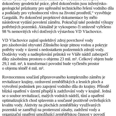
dokončeny geodetické práce, před dokončením jsou inženýrsko-
geologické průzkumy pro upřesnění technického řešení vodního díla
a podklady pro vyhodnocení vlivu na životní prostředí,“ vysvětluje
Gargulák. Po dokončení projektové dokumentace by mělo
následovat vydání povolení záměru. Pokračují také poslední výkupy
potřebných pozemků. Aktuálně je vykoupeno či smluvně vyřešeno
98 % nemovitých věcí dotčených výstavbou VD Vlachovice.
VD Vlachovice zajistí spolehlivý zdroj povrchové vody
pro zásobování obyvatel Zlínského kraje pitnou vodou a pokryje
potřeby vody v území s nedostatkem podzemních zdrojů vody.
Dodávky vody a nadlepšování průtoků ve Vláře nádrž zabezpečí
díky zásobnímu prostoru o objemu 23 mil. m³. Celkový objem bude
29,1 mil. m³, k transformaci povodní bude vyčleněn prostor
o objemu téměř 4 mil. m³.
Rovnocennou součástí připravovaného komplexního záměru je
revitalizace krajiny, ozdravení zemědělských a lesních ploch a
vytvoření podmínek pro zapojení vodního díla do krajiny. Přírodě
blízká opatření v území přispějí k zadržování vody v krajině. Jedná
se o soubor revitalizací, malých vodních nádrží, tůní a opatření
optimalizujících chod splavenin a současně pozitivně ovlivňujících
kvalitu vody. Aktivity na plochách zemědělsky využívaných
pozemků se zaměřují na protierozní zásahy, zadržení vody a
organizační opatření umožňující zemědělskou činnost v povodí