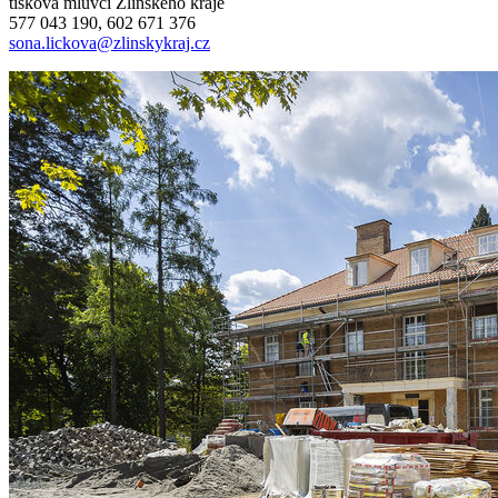
tisková mluvčí Zlínského kraje
577 043 190, 602 671 376
sona.lickova@zlinskykraj.cz