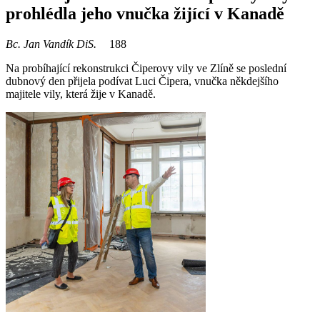
prohlédla jeho vnučka žijící v Kanadě
Bc. Jan Vandík DiS.
188
Na probíhající rekonstrukci Čiperovy vily ve Zlíně se poslední
dubnový den přijela podívat Luci Čipera, vnučka někdejšího
majitele vily, která žije v Kanadě.