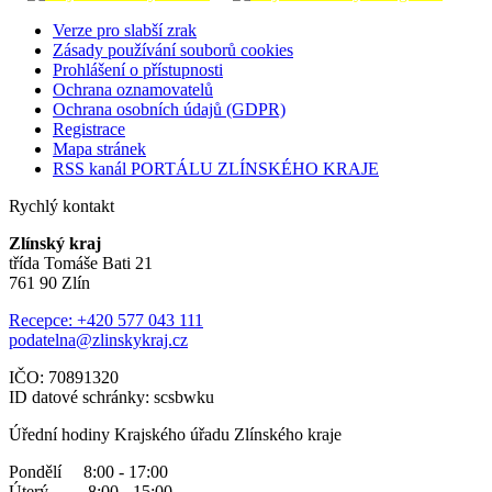
Verze pro slabší zrak
Zásady používání souborů cookies
Prohlášení o přístupnosti
Ochrana oznamovatelů
Ochrana osobních údajů (GDPR)
Registrace
Mapa stránek
RSS kanál PORTÁLU ZLÍNSKÉHO KRAJE
Rychlý kontakt
Zlínský kraj
třída Tomáše Bati 21
761 90 Zlín
Recepce: +420 577 043 111
podatelna@zlinskykraj.cz
IČO: 70891320
ID datové schránky: scsbwku
Úřední hodiny Krajského úřadu Zlínského kraje
Pondělí 8:00 - 17:00
Úterý 8:00 - 15:00