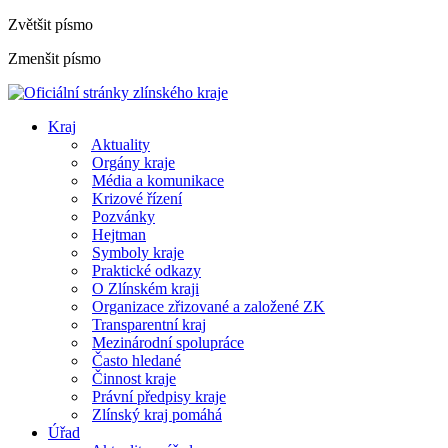
Zvětšit písmo
Zmenšit písmo
Kraj
Aktuality
Orgány kraje
Média a komunikace
Krizové řízení
Pozvánky
Hejtman
Symboly kraje
Praktické odkazy
O Zlínském kraji
Organizace zřizované a založené ZK
Transparentní kraj
Mezinárodní spolupráce
Často hledané
Činnost kraje
Právní předpisy kraje
Zlínský kraj pomáhá
Úřad