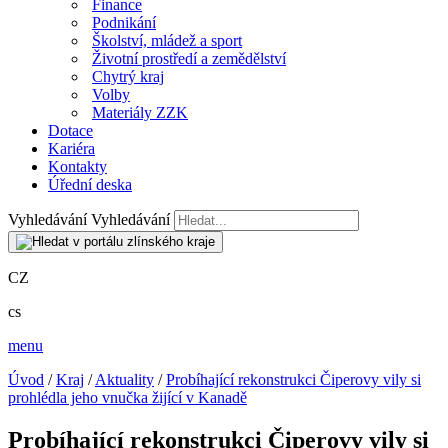
Finance
Podnikání
Školství, mládež a sport
Životní prostředí a zemědělství
Chytrý kraj
Volby
Materiály ZZK
Dotace
Kariéra
Kontakty
Úřední deska
Vyhledávání
Vyhledávání
CZ
cs
menu
Úvod
/
Kraj
/
Aktuality
/
Probíhající rekonstrukci Čiperovy vily si
prohlédla jeho vnučka žijící v Kanadě
Probíhající rekonstrukci Čiperovy vily si