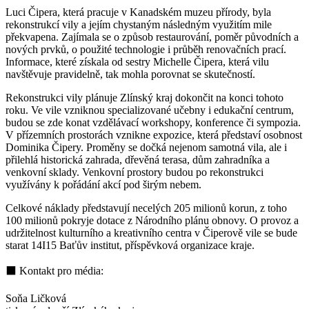
Luci Čipera, která pracuje v Kanadském muzeu přírody, byla
rekonstrukcí vily a jejím chystaným následným využitím mile
překvapena. Zajímala se o způsob restaurování, poměr původních a
nových prvků, o použité technologie i průběh renovačních prací.
Informace, které získala od sestry Michelle Čipera, která vilu
navštěvuje pravidelně, tak mohla porovnat se skutečností.
Rekonstrukci vily plánuje Zlínský kraj dokončit na konci tohoto
roku. Ve vile vzniknou specializované učebny i edukační centrum,
budou se zde konat vzdělávací workshopy, konference či sympozia.
V přízemních prostorách vznikne expozice, která představí osobnost
Dominika Čipery. Proměny se dočká nejenom samotná vila, ale i
přilehlá historická zahrada, dřevěná terasa, dům zahradníka a
venkovní sklady. Venkovní prostory budou po rekonstrukci
využívány k pořádání akcí pod širým nebem.
Celkové náklady představují necelých 205 milionů korun, z toho
100 milionů pokryje dotace z Národního plánu obnovy. O provoz a
udržitelnost kulturního a kreativního centra v Čiperově vile se bude
starat 14I15 Baťův institut, příspěvková organizace kraje.
⬛ Kontakt pro média:
Soňa Ličková