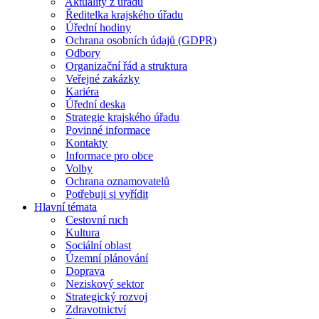
Aktuality z úřadu
Ředitelka krajského úřadu
Úřední hodiny
Ochrana osobních údajů (GDPR)
Odbory
Organizační řád a struktura
Veřejné zakázky
Kariéra
Úřední deska
Strategie krajského úřadu
Povinné informace
Kontakty
Informace pro obce
Volby
Ochrana oznamovatelů
Potřebuji si vyřídit
Hlavní témata
Cestovní ruch
Kultura
Sociální oblast
Územní plánování
Doprava
Neziskový sektor
Strategický rozvoj
Zdravotnictví