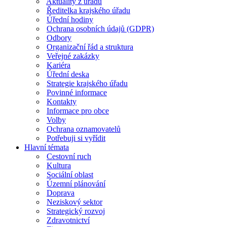
Aktuality z úřadu
Ředitelka krajského úřadu
Úřední hodiny
Ochrana osobních údajů (GDPR)
Odbory
Organizační řád a struktura
Veřejné zakázky
Kariéra
Úřední deska
Strategie krajského úřadu
Povinné informace
Kontakty
Informace pro obce
Volby
Ochrana oznamovatelů
Potřebuji si vyřídit
Hlavní témata
Cestovní ruch
Kultura
Sociální oblast
Územní plánování
Doprava
Neziskový sektor
Strategický rozvoj
Zdravotnictví