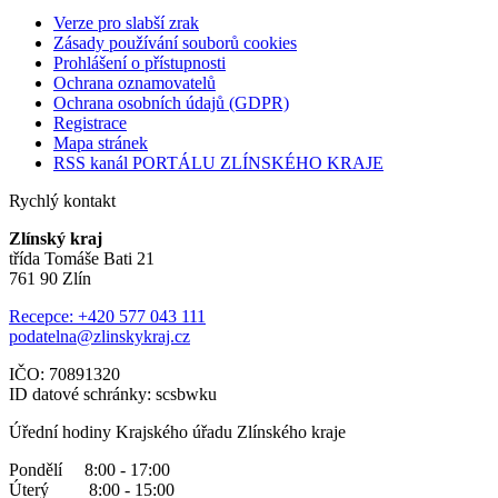
Verze pro slabší zrak
Zásady používání souborů cookies
Prohlášení o přístupnosti
Ochrana oznamovatelů
Ochrana osobních údajů (GDPR)
Registrace
Mapa stránek
RSS kanál PORTÁLU ZLÍNSKÉHO KRAJE
Rychlý kontakt
Zlínský kraj
třída Tomáše Bati 21
761 90 Zlín
Recepce: +420 577 043 111
podatelna@zlinskykraj.cz
IČO: 70891320
ID datové schránky: scsbwku
Úřední hodiny Krajského úřadu Zlínského kraje
Pondělí 8:00 - 17:00
Úterý 8:00 - 15:00