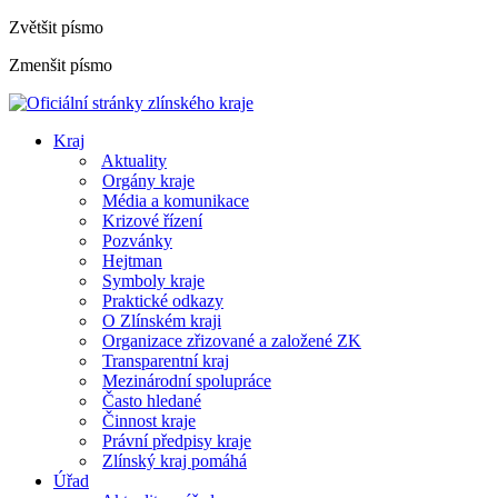
Zvětšit písmo
Zmenšit písmo
Kraj
Aktuality
Orgány kraje
Média a komunikace
Krizové řízení
Pozvánky
Hejtman
Symboly kraje
Praktické odkazy
O Zlínském kraji
Organizace zřizované a založené ZK
Transparentní kraj
Mezinárodní spolupráce
Často hledané
Činnost kraje
Právní předpisy kraje
Zlínský kraj pomáhá
Úřad