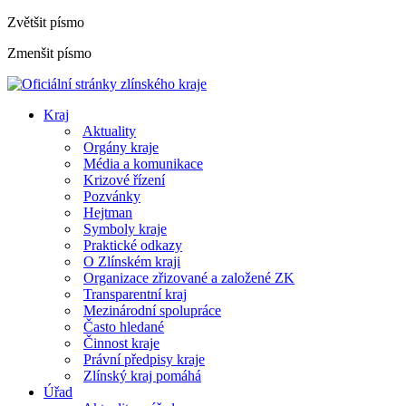
Zvětšit písmo
Zmenšit písmo
Kraj
Aktuality
Orgány kraje
Média a komunikace
Krizové řízení
Pozvánky
Hejtman
Symboly kraje
Praktické odkazy
O Zlínském kraji
Organizace zřizované a založené ZK
Transparentní kraj
Mezinárodní spolupráce
Často hledané
Činnost kraje
Právní předpisy kraje
Zlínský kraj pomáhá
Úřad