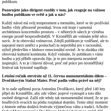
publikum.
Pozorujete jako dirigent rozdíly v tom, jak reaguje na vážnou
hudbu publikum ve světě a jak u nás?
Každý národ má svůj temperament a mentalitu, které se do prožívání
hudby vždy přirozeně promítají. Svou roli hraje i samotná
architektura koncertního prostoru – v některých sálech je výměna
energie prostě bezprostřednější. V Kroměříži ale vnímám ještě něco
navíc. Je tu obrovská vnímavost. Zdejší publikum je vzdělané, ale to
napojení mezi umělci a posluchači tu neprobíhá jen v racionální,
nýbrž především v hluboce emocionální rovině. Je tu zkrátka cítit
obrovská kulturní kontinuita. Když vnímáte, že publikum s vámi
hudbu a její příběh opravdu žije, je to pro interpreta nesmírně
inspirující. A to je i hlavní důvod, proč mě práce pro kroměřížský
festival tak bytostně naplňuje.
Letošní ročník otevíráte už 11. června monumentálním dílem –
Dvořákovým Stabat Mater. Proč padla volba právě na něj?
Je to naše upřímná pocta Antonínu Dvořákovi, který před 140 lety
přijel do Kroměříže, aby zde vůbec poprvé vystoupil a toto dílo
osobně dirigoval. Zažil zde tehdy tak monumentální triumf, že se po
bouřlivých ovacích na pódiu rozplakal dojetím. Tento silný moment
z historie města dodává festivalu výjimečnou váhu a tradici. Ačkoliv