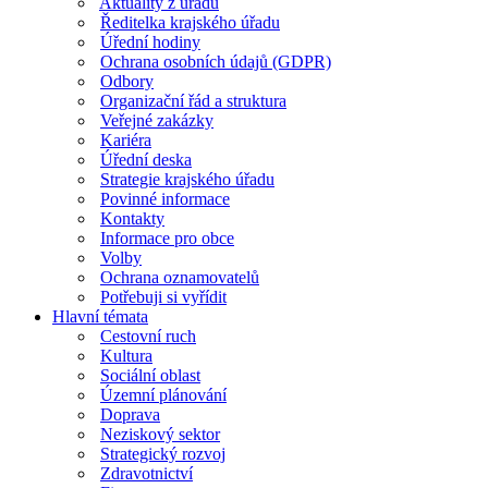
Aktuality z úřadu
Ředitelka krajského úřadu
Úřední hodiny
Ochrana osobních údajů (GDPR)
Odbory
Organizační řád a struktura
Veřejné zakázky
Kariéra
Úřední deska
Strategie krajského úřadu
Povinné informace
Kontakty
Informace pro obce
Volby
Ochrana oznamovatelů
Potřebuji si vyřídit
Hlavní témata
Cestovní ruch
Kultura
Sociální oblast
Územní plánování
Doprava
Neziskový sektor
Strategický rozvoj
Zdravotnictví