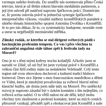
vzestupu našeho festivalu. Do soutěže nás nominovala přímo Česká
televize, která je už třetím rokem hlavním mediálním partnerem, a
její tým odvedl při natáčení naprosto špičkovou práci. Domnívám
se, že porotu oslovila právě ta jedinečná synergie špičkového
interpretačního výkonu, vizuální nádhery kroměřížských památek a
silného tématu historického spojení Antonína Dvořáka s Kroměříží.
Je to pro nás důkaz, že to, co systematicky budujeme, neustále roste
a snese ta nejpřísnější mezinárodní měřítka.
Zlínský rodák, ze kterého se stal dirigent světových pódií s
fascinujícím profesním tempem. Co vás i přes všechna ta
zahraniční angažmá stále táhne zpět k festivalu tady na
Moravě?
Ono je to s těmi mými kořeny trochu košatější. Ačkoliv jsem se
narodil ve Zlíně, už od čtyř let jsem vyrůstal právě v Kroměříži a
velkou část širší rodiny mám na nedalekém Velehradě. Celý tento
region mě svou obrovskou duchovní a kulturní tradicí hluboce
formoval. Dnes sice žijeme s mou francouzskou manželkou a dětmi
ve Vídni, která je mnohými považována za světové hlavní město
klasické hudby, ale doma jsem stále tady na Moravě. Pro umělecký
rozvoj je naprosto zásadní být v úzkém kontaktu s tím nejlepším, co
světová scéna nabízí. O to větší radost mi ale dělá, když mohu
všechny tyto zkušenosti a profesní kontakty, které na mých cestách
přirozeně vznikají, přivádět zpět a obohacovat jimi Kroměříž a naše