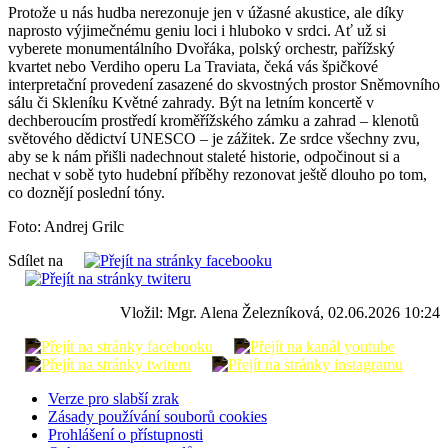
Protože u nás hudba nerezonuje jen v úžasné akustice, ale díky
naprosto výjimečnému geniu loci i hluboko v srdci. Ať už si
vyberete monumentálního Dvořáka, polský orchestr, pařížský
kvartet nebo Verdiho operu La Traviata, čeká vás špičkové
interpretační provedení zasazené do skvostných prostor Sněmovního
sálu či Skleníku Květné zahrady. Být na letním koncertě v
dechberoucím prostředí kroměřížského zámku a zahrad – klenotů
světového dědictví UNESCO – je zážitek. Ze srdce všechny zvu,
aby se k nám přišli nadechnout staleté historie, odpočinout si a
nechat v sobě tyto hudební příběhy rezonovat ještě dlouho po tom,
co doznějí poslední tóny.
Foto: Andrej Grilc
Sdílet na
Vložil: Mgr. Alena Železníková, 02.06.2026 10:24
Verze pro slabší zrak
Zásady používání souborů cookies
Prohlášení o přístupnosti