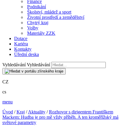
Finance
Podnikání
Školství, mládež a sport
Životní prostředí a zemědělství
Chytrý kraj
Volby
Materiály ZZK
Dotace
Kariéra
Kontakty
Úřední deska
Vyhledávání
Vyhledávání
CZ
cs
menu
Úvod
/
Kraj
/
Aktuality
/
Rozhovor s dirigentem Františkem
Mackem: Hudba je pro mě vždy příběh. A ten kroměřížský má
světové parametry