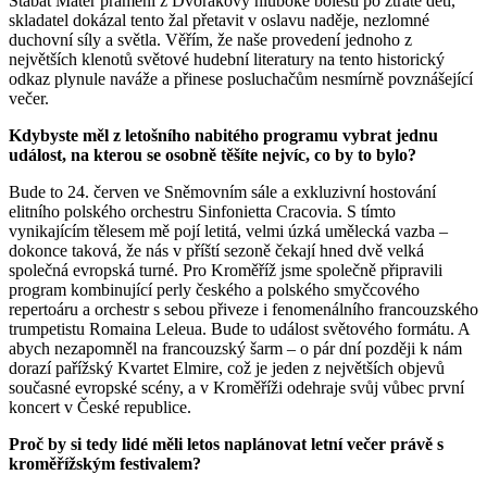
Stabat Mater pramení z Dvořákovy hluboké bolesti po ztrátě dětí,
skladatel dokázal tento žal přetavit v oslavu naděje, nezlomné
duchovní síly a světla. Věřím, že naše provedení jednoho z
největších klenotů světové hudební literatury na tento historický
odkaz plynule naváže a přinese posluchačům nesmírně povznášející
večer.
Kdybyste měl z letošního nabitého programu vybrat jednu
událost, na kterou se osobně těšíte nejvíc, co by to bylo?
Bude to 24. červen ve Sněmovním sále a exkluzivní hostování
elitního polského orchestru Sinfonietta Cracovia. S tímto
vynikajícím tělesem mě pojí letitá, velmi úzká umělecká vazba –
dokonce taková, že nás v příští sezoně čekají hned dvě velká
společná evropská turné. Pro Kroměříž jsme společně připravili
program kombinující perly českého a polského smyčcového
repertoáru a orchestr s sebou přiveze i fenomenálního francouzského
trumpetistu Romaina Leleua. Bude to událost světového formátu. A
abych nezapomněl na francouzský šarm – o pár dní později k nám
dorazí pařížský Kvartet Elmire, což je jeden z největších objevů
současné evropské scény, a v Kroměříži odehraje svůj vůbec první
koncert v České republice.
Proč by si tedy lidé měli letos naplánovat letní večer právě s
kroměřížským festivalem?