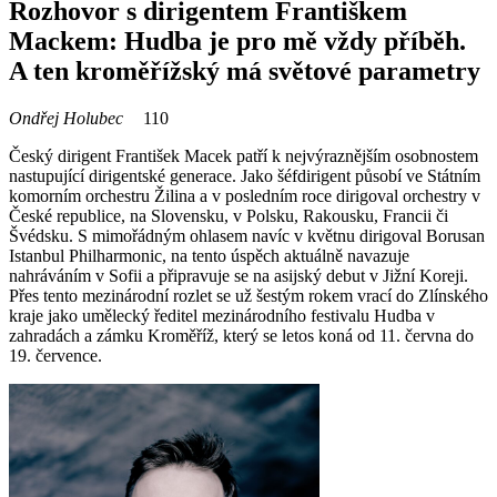
Rozhovor s dirigentem Františkem
Mackem: Hudba je pro mě vždy příběh.
A ten kroměřížský má světové parametry
Ondřej Holubec
110
Český dirigent František Macek patří k nejvýraznějším osobnostem
nastupující dirigentské generace. Jako šéfdirigent působí ve Státním
komorním orchestru Žilina a v posledním roce dirigoval orchestry v
České republice, na Slovensku, v Polsku, Rakousku, Francii či
Švédsku. S mimořádným ohlasem navíc v květnu dirigoval Borusan
Istanbul Philharmonic, na tento úspěch aktuálně navazuje
nahráváním v Sofii a připravuje se na asijský debut v Jižní Koreji.
Přes tento mezinárodní rozlet se už šestým rokem vrací do Zlínského
kraje jako umělecký ředitel mezinárodního festivalu Hudba v
zahradách a zámku Kroměříž, který se letos koná od 11. června do
19. července.