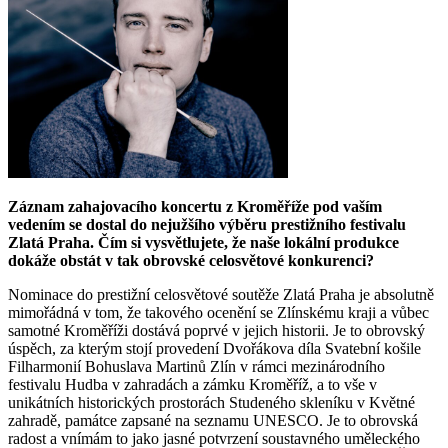
Záznam zahajovacího koncertu z Kroměříže pod vaším
vedením se dostal do nejužšího výběru prestižního festivalu
Zlatá Praha. Čím si vysvětlujete, že naše lokální produkce
dokáže obstát v tak obrovské celosvětové konkurenci?
Nominace do prestižní celosvětové soutěže Zlatá Praha je absolutně
mimořádná v tom, že takového ocenění se Zlínskému kraji a vůbec
samotné Kroměříži dostává poprvé v jejich historii. Je to obrovský
úspěch, za kterým stojí provedení Dvořákova díla Svatební košile
Filharmonií Bohuslava Martinů Zlín v rámci mezinárodního
festivalu Hudba v zahradách a zámku Kroměříž, a to vše v
unikátních historických prostorách Studeného skleníku v Květné
zahradě, památce zapsané na seznamu UNESCO. Je to obrovská
radost a vnímám to jako jasné potvrzení soustavného uměleckého