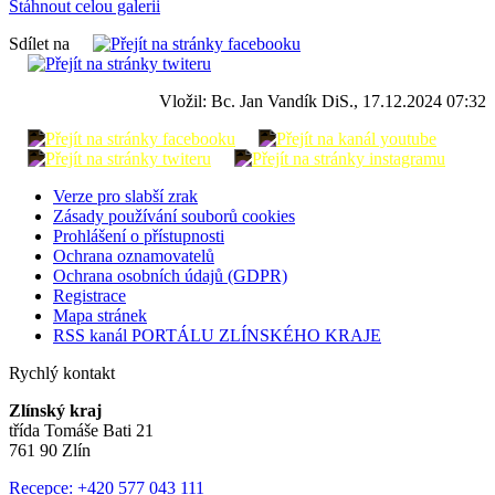
Stáhnout celou galerii
Sdílet na
Vložil: Bc. Jan Vandík DiS., 17.12.2024 07:32
Verze pro slabší zrak
Zásady používání souborů cookies
Prohlášení o přístupnosti
Ochrana oznamovatelů
Ochrana osobních údajů (GDPR)
Registrace
Mapa stránek
RSS kanál PORTÁLU ZLÍNSKÉHO KRAJE
Rychlý kontakt
Zlínský kraj
třída Tomáše Bati 21
761 90 Zlín
Recepce: +420 577 043 111