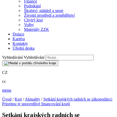
Finance
Podnikání
Školství, mládež a sport
Životní prostředí a zemědělství
Chytrý kraj
Volby
Materiály ZZK
Dotace
Kariéra
Kontakty
Úřední deska
Vyhledávání
Vyhledávání
CZ
cs
menu
Úvod
/
Kraj
/
Aktuality
/
Setkání krajských radních se zákonodárci:
Prioritou je spravedlivé financování krajů
Setkání krajských radních se