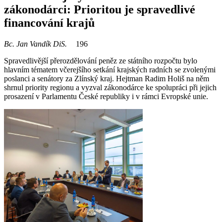
zákonodárci: Prioritou je spravedlivé
financování krajů
Bc. Jan Vandík DiS.
196
Spravedlivější přerozdělování peněz ze státního rozpočtu bylo
hlavním tématem včerejšího setkání krajských radních se zvolenými
poslanci a senátory za Zlínský kraj. Hejtman Radim Holiš na něm
shrnul priority regionu a vyzval zákonodárce ke spolupráci při jejich
prosazení v Parlamentu České republiky i v rámci Evropské unie.