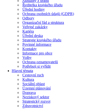
Aktuality z úřadu
Ředitelka krajského úřadu
Úřední hodiny
Ochrana osobních údajů (GDPR)
Odbory
Organizační řád a struktura
Veřejné zakázky
Kariéra
Úřední deska
Strategie krajského úřadu
Povinné informace
Kontakty
Informace pro obce
Volby
Ochrana oznamovatelů
Potřebuji si vyřídit
Hlavní témata
Cestovní ruch
Kultura
Sociální oblast
Územní plánování
Doprava
Neziskový sektor
Strategický rozvoj
Zdravotnictví