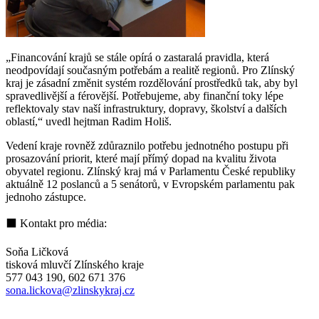
„Financování krajů se stále opírá o zastaralá pravidla, která
neodpovídají současným potřebám a realitě regionů. Pro Zlínský
kraj je zásadní změnit systém rozdělování prostředků tak, aby byl
spravedlivější a férovější. Potřebujeme, aby finanční toky lépe
reflektovaly stav naší infrastruktury, dopravy, školství a dalších
oblastí,“ uvedl hejtman Radim Holiš.
Vedení kraje rovněž zdůraznilo potřebu jednotného postupu při
prosazování priorit, které mají přímý dopad na kvalitu života
obyvatel regionu. Zlínský kraj má v Parlamentu České republiky
aktuálně 12 poslanců a 5 senátorů, v Evropském parlamentu pak
jednoho zástupce.
⬛ Kontakt pro média:
Soňa Ličková
tisková mluvčí Zlínského kraje
577 043 190, 602 671 376
sona.lickova@zlinskykraj.cz