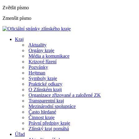
Zvětšit písmo
Zmenšit písmo
Kraj
Aktuality
Orgány kraje
Média a komunikace
Krizové řízení
Pozvánky
Hejtman
Symboly kraje
Praktické odkazy
O Zlínském kraji
Organizace zřizované a založené ZK
Transparentní kraj
Mezinárodní spolupráce
Často hledané
Činnost kraje
Právní předpisy kraje
Zlínský kraj pomáhá
Úřad