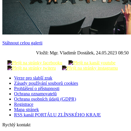
Stáhnout celou galerii
Vložil: Mgr. Vladimír Dostálek, 24.05.2023 08:50
Verze pro slabší zrak
Zásady používání souborů cookies
Prohlášení o přístupnosti
Ochrana oznamovatelů
Ochrana osobních údajů (GDPR)
Registrace
Mapa stránek
RSS kanál PORTÁLU ZLÍNSKÉHO KRAJE
Rychlý kontakt