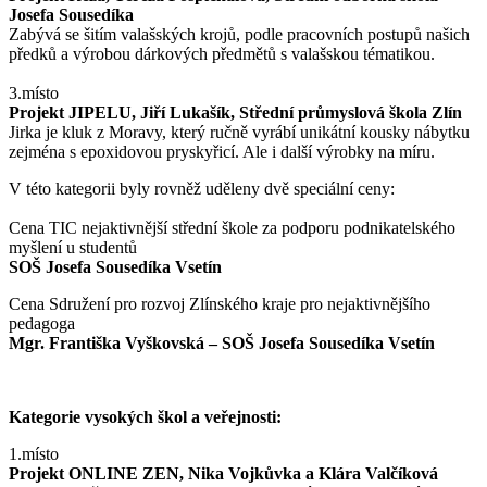
Josefa Sousedíka
Zabývá se šitím valašských krojů, podle pracovních postupů našich
předků a výrobou dárkových předmětů s valašskou tématikou.
3.místo
Projekt JIPELU, Jiří Lukašík, Střední průmyslová škola Zlín
Jirka je kluk z Moravy, který ručně vyrábí unikátní kousky nábytku
zejména s epoxidovou pryskyřicí. Ale i další výrobky na míru.
V této kategorii byly rovněž uděleny dvě speciální ceny:
Cena TIC nejaktivnější střední škole za podporu podnikatelského
myšlení u studentů
SOŠ Josefa Sousedíka Vsetín
Cena Sdružení pro rozvoj Zlínského kraje pro nejaktivnějšího
pedagoga
Mgr. Františka Vyškovská – SOŠ Josefa Sousedíka Vsetín
Kategorie vysokých škol a veřejnosti:
1.místo
Projekt ONLINE ZEN, Nika Vojkůvka a Klára Valčíková