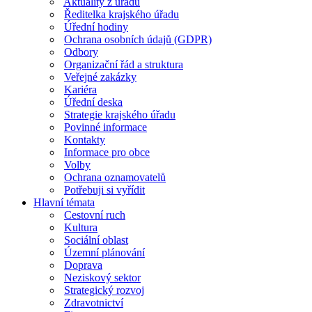
Aktuality z úřadu
Ředitelka krajského úřadu
Úřední hodiny
Ochrana osobních údajů (GDPR)
Odbory
Organizační řád a struktura
Veřejné zakázky
Kariéra
Úřední deska
Strategie krajského úřadu
Povinné informace
Kontakty
Informace pro obce
Volby
Ochrana oznamovatelů
Potřebuji si vyřídit
Hlavní témata
Cestovní ruch
Kultura
Sociální oblast
Územní plánování
Doprava
Neziskový sektor
Strategický rozvoj
Zdravotnictví