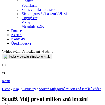
Finance
Podnikání
Školství, mládež a sport
Životní prostředí a zemědělství
Chytrý kraj
Volby
Materiály ZZK
Dotace
Kariéra
Kontakty
Úřední deska
Vyhledávání
Vyhledávání
CZ
cs
menu
Úvod
/
Kraj
/
Aktuality
/
Soutěž Můj první milion zná letošní vítěze
Soutěž Můj první milion zná letošní