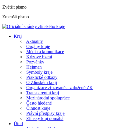
Zvětšit písmo
Zmenšit písmo
Kraj
Aktuality
Orgány kraje
Média a komunikace
Krizové řízení
Pozvánky
Hejtman
Symboly kraje
Praktické odkazy
O Zlínském kraji
Organizace zřizované a založené ZK
Transparentní kraj
Mezinárodní spolupráce
Často hledané
Činnost kraje
Právní předpisy kraje
Zlínský kraj pomáhá
Úřad