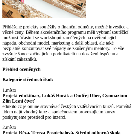
Přihlášené projekty soutěžily o finanční odměny, možné investice a
věcné ceny. Během akceleračního programu měli vybraní soutěžící
možnost účastnit se workshopů zaměřených na ověření jejich
nápadu, obchodní model, marketing a další oblasti, ale také
bezplatně konzultovat své nápady se zkušenými mentory. To vše
zvyšuje šance začínajících podnikatelů na dosažení úspěchu a
získání zákazníků.
Přehled oceněných
Kategorie středních škol:
1.místo
Projekt edukito.cz, Lukáš Horák a Ondřej Uher, Gymnázium
Zlín Lesní čtvrť
edukito.cz je online srovnávač českých vzdělávacích kurzů. Pomáhá
lidem najít vhodný kurz a společnostem provozujícím kurzy
poskytujeme prostředí pro inzerci.
2.místo
Projekt Réza, Tereza Pospíchalová, Střední odborná škola