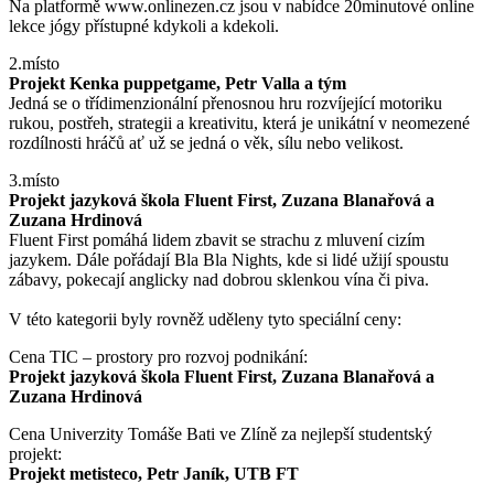
Na platformě www.onlinezen.cz jsou v nabídce 20minutové online
lekce jógy přístupné kdykoli a kdekoli.
2.místo
Projekt Kenka puppetgame, Petr Valla a tým
Jedná se o třídimenzionální přenosnou hru rozvíjející motoriku
rukou, postřeh, strategii a kreativitu, která je unikátní v neomezené
rozdílnosti hráčů ať už se jedná o věk, sílu nebo velikost.
3.místo
Projekt jazyková škola Fluent First, Zuzana Blanařová a
Zuzana Hrdinová
Fluent First pomáhá lidem zbavit se strachu z mluvení cizím
jazykem. Dále pořádají Bla Bla Nights, kde si lidé užijí spoustu
zábavy, pokecají anglicky nad dobrou sklenkou vína či piva.
V této kategorii byly rovněž uděleny tyto speciální ceny:
Cena TIC – prostory pro rozvoj podnikání:
Projekt jazyková škola Fluent First, Zuzana Blanařová a
Zuzana Hrdinová
Cena Univerzity Tomáše Bati ve Zlíně za nejlepší studentský
projekt:
Projekt metisteco, Petr Janík, UTB FT